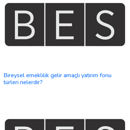
Bireysel emeklilik gelir amaçlı yatırım fonu
türleri nelerdir?