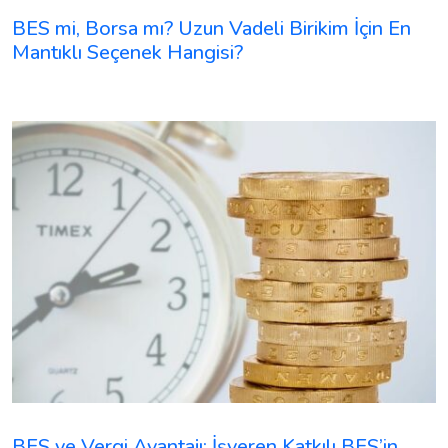
BES mi, Borsa mı? Uzun Vadeli Birikim İçin En
Mantıklı Seçenek Hangisi?
BES ve Vergi Avantajı: İşveren Katkılı BES’in