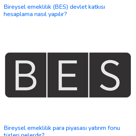
Bireysel emeklilik (BES) devlet katkısı
hesaplama nasıl yapılır?
Bireysel emeklilik para piyasası yatırım fonu
türleri nelerdir?