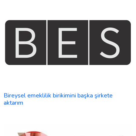
Bireysel emeklilik birikimini başka şirkete
aktarım