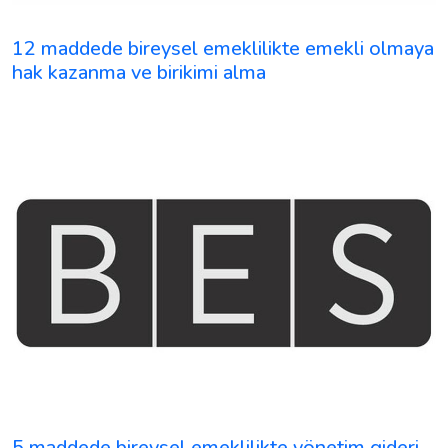
12 maddede bireysel emeklilikte emekli olmaya
hak kazanma ve birikimi alma
5 maddede bireysel emeklilikte yönetim gideri