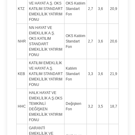
VE HAYAT A.Ş. OKS
OKS Katılım
KTZ
KATILIM STANDART
Standart
2,7
3,6
20,9
EMEKLİLİK YATIRIM
Fon
FONU
NN HAYAT VE
EMEKLILIK A.Ş.
OKS Katılım
OKS KATILIM
NHR
Standart
2,7
3,6
20,6
STANDART
Fon
EMEKLİLİK YATIRIM
FONU
KATILIM EMEKLİLİK
VE HAYAT A.Ş.
Katılım
KEB
KATILIM STANDART
Standart
3,3
3,6
21,9
EMEKLİLİK YATIRIM
Fon
FONU
HALK HAYAT VE
EMEKLİLİK A.Ş.OKS
TEMKİNLİ
Değişken
HHC
3,2
3,5
18,7
DEĞİŞKEN
Fon
EMEKLİLİK YATIRIM
FONU
GARANTİ
EMEKLİLİK VE