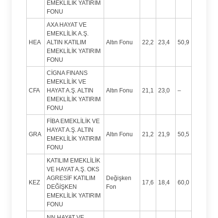
EMEKLİLİK YATIRIM
FONU
AXA HAYAT VE
EMEKLİLİK A.Ş.
HEA
ALTIN KATILIM
Altın Fonu
22,2
23,4
50,9
EMEKLİLİK YATIRIM
FONU
CİGNA FINANS
EMEKLİLİK VE
CFA
HAYAT A.Ş. ALTIN
Altın Fonu
21,1
23,0
–
EMEKLİLİK YATIRIM
FONU
FİBA EMEKLİLİK VE
HAYAT A.Ş. ALTIN
GRA
Altın Fonu
21,2
21,9
50,5
EMEKLİLİK YATIRIM
FONU
KATILIM EMEKLİLİK
VE HAYAT A.Ş. OKS
AGRESİF KATILIM
Değişken
KEZ
17,6
18,4
60,0
DEĞİŞKEN
Fon
EMEKLİLİK YATIRIM
FONU
NN HAYAT VE