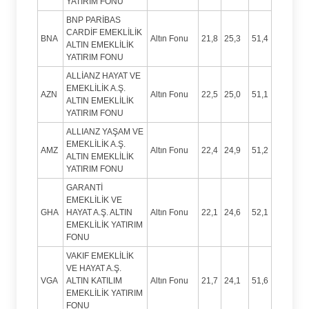
YATIRIM FONU
BNP PARİBAS
CARDİF EMEKLİLİK
BNA
Altın Fonu
21,8
25,3
51,4
ALTIN EMEKLİLİK
YATIRIM FONU
ALLİANZ HAYAT VE
EMEKLİLİK A.Ş.
AZN
Altın Fonu
22,5
25,0
51,1
ALTIN EMEKLİLİK
YATIRIM FONU
ALLIANZ YAŞAM VE
EMEKLİLİK A.Ş.
AMZ
Altın Fonu
22,4
24,9
51,2
ALTIN EMEKLİLİK
YATIRIM FONU
GARANTİ
EMEKLİLİK VE
GHA
HAYAT A.Ş. ALTIN
Altın Fonu
22,1
24,6
52,1
EMEKLİLİK YATIRIM
FONU
VAKIF EMEKLİLİK
VE HAYAT A.Ş.
VGA
ALTIN KATILIM
Altın Fonu
21,7
24,1
51,6
EMEKLİLİK YATIRIM
FONU