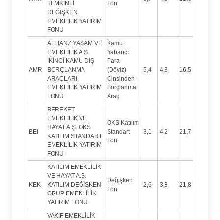
TEMKİNLİ
Fon
DEĞİŞKEN
EMEKLİLİK YATIRIM
FONU
ALLIANZ YAŞAM VE
Kamu
EMEKLİLİK A.Ş.
Yabancı
İKİNCİ KAMU DIŞ
Para
AMR
BORÇLANMA
(Döviz)
5,4
4,3
16,5
ARAÇLARI
Cinsinden
EMEKLİLİK YATIRIM
Borçlanma
FONU
Araç
BEREKET
EMEKLİLİK VE
OKS Katılım
HAYAT A.Ş. OKS
BEI
Standart
3,1
4,2
21,7
KATILIM STANDART
Fon
EMEKLİLİK YATIRIM
FONU
KATILIM EMEKLİLİK
VE HAYAT A.Ş.
Değişken
KEK
KATILIM DEĞİŞKEN
2,6
3,8
21,8
Fon
GRUP EMEKLİLİK
YATIRIM FONU
VAKIF EMEKLİLİK