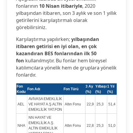
fonlarının
10 Nisan itibariyle
, 2020
yılbaşından itibaren, son 3 aylık ve son 1 yıllık
getirilerini karşılaştırmalı olarak
görebilirsiniz.
Karşılaştırma yapılırken;
yılbaşından
itibaren getirisi en iyi olan, en çok
kazandıran BES fonlarından ilk 50
fon
kullanılmıştır. Bu fonlar hem bireysel
katılımcılara yönelik hem de gruplara yönelik
fonlardır.
Fon
3 Ay
Yılbaşı
1 Yıl
Fon Adı
Fon Türü
Kodu
(%)
(%)
(%)
AVİVASA EMEKLİLİK
AEL
VE HAYAT A.Ş.ALTIN
Altın Fonu
22,9
25,3
51,4
EMEKLİLİK YAT.FON
NN HAYAT VE
EMEKLİLİK A.Ş.
NHA
Altın Fonu
22,8
25,3
51,0
ALTIN EMEKLİLİK