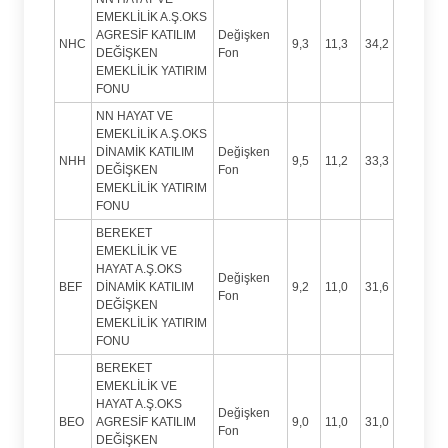
EMEKLİLİK A.Ş.OKS
AGRESİF KATILIM
Değişken
NHC
9,3
11,3
34,2
DEĞİŞKEN
Fon
EMEKLİLİK YATIRIM
FONU
NN HAYAT VE
EMEKLİLİK A.Ş.OKS
DİNAMİK KATILIM
Değişken
NHH
9,5
11,2
33,3
DEĞİŞKEN
Fon
EMEKLİLİK YATIRIM
FONU
BEREKET
EMEKLİLİK VE
HAYAT A.Ş.OKS
Değişken
BEF
DİNAMİK KATILIM
9,2
11,0
31,6
Fon
DEĞİŞKEN
EMEKLİLİK YATIRIM
FONU
BEREKET
EMEKLİLİK VE
HAYAT A.Ş.OKS
Değişken
BEO
AGRESİF KATILIM
9,0
11,0
31,0
Fon
DEĞİŞKEN