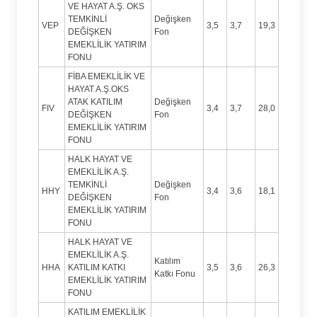
VE HAYAT A.Ş. OKS
TEMKİNLİ
Değişken
VEP
3,5
3,7
19,3
DEĞİŞKEN
Fon
EMEKLİLİK YATIRIM
FONU
FİBA EMEKLİLİK VE
HAYAT A.Ş.OKS
ATAK KATILIM
Değişken
FIV
3,4
3,7
28,0
DEĞİŞKEN
Fon
EMEKLİLİK YATIRIM
FONU
HALK HAYAT VE
EMEKLİLİK A.Ş.
TEMKİNLİ
Değişken
HHY
3,4
3,6
18,1
DEĞİŞKEN
Fon
EMEKLİLİK YATIRIM
FONU
HALK HAYAT VE
EMEKLİLİK A.Ş.
Katılım
HHA
KATILIM KATKI
3,5
3,6
26,3
Katkı Fonu
EMEKLİLİK YATIRIM
FONU
KATILIM EMEKLİLİK