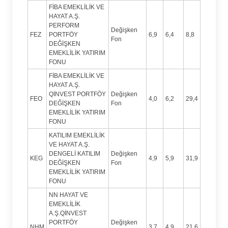
FİBA EMEKLİLİK VE
HAYAT A.Ş.
PERFORM
Değişken
FEZ
PORTFÖY
6,9
6,4
8,8
Fon
DEĞİŞKEN
EMEKLİLİK YATIRIM
FONU
FİBA EMEKLİLİK VE
HAYAT A.Ş.
QİNVEST PORTFÖY
Değişken
FEO
4,0
6,2
29,4
DEĞİŞKEN
Fon
EMEKLİLİK YATIRIM
FONU
KATILIM EMEKLİLİK
VE HAYAT A.Ş.
DENGELİ KATILIM
Değişken
KEG
4,9
5,9
31,9
DEĞİŞKEN
Fon
EMEKLİLİK YATIRIM
FONU
NN HAYAT VE
EMEKLİLİK
A.Ş.QİNVEST
PORTFÖY
Değişken
NHM
3,7
4,9
21,6