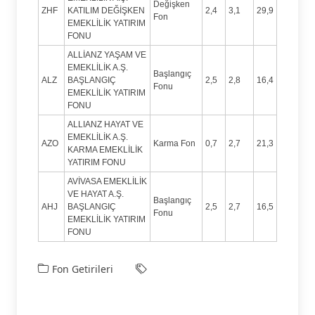
Değişken
ZHF
KATILIM DEĞİŞKEN
2,4
3,1
29,9
Fon
EMEKLİLİK YATIRIM
FONU
ALLİANZ YAŞAM VE
EMEKLİLİK A.Ş.
Başlangıç
ALZ
BAŞLANGIÇ
2,5
2,8
16,4
Fonu
EMEKLİLİK YATIRIM
FONU
ALLIANZ HAYAT VE
EMEKLİLİK A.Ş.
AZO
Karma Fon
0,7
2,7
21,3
KARMA EMEKLİLİK
YATIRIM FONU
AVİVASA EMEKLİLİK
VE HAYAT A.Ş.
Başlangıç
AHJ
BAŞLANGIÇ
2,5
2,7
16,5
Fonu
EMEKLİLİK YATIRIM
FONU
Fon Getirileri