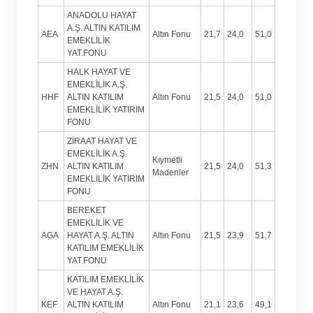
ANADOLU HAYAT
A.Ş. ALTIN KATILIM
AEA
Altın Fonu
21,7
24,0
51,0
EMEKLİLİK
YAT.FONU
HALK HAYAT VE
EMEKLİLİK A.Ş.
HHF
ALTIN KATILIM
Altın Fonu
21,5
24,0
51,0
EMEKLİLİK YATIRIM
FONU
ZİRAAT HAYAT VE
EMEKLİLİK A.Ş.
Kıymetli
ZHN
ALTIN KATILIM
21,5
24,0
51,3
Madenler
EMEKLİLİK YATIRIM
FONU
BEREKET
EMEKLİLİK VE
AGA
HAYAT A.Ş. ALTIN
Altın Fonu
21,5
23,9
51,7
KATILIM EMEKLİLİK
YAT.FONU
KATILIM EMEKLİLİK
VE HAYAT A.Ş.
KEF
ALTIN KATILIM
Altın Fonu
21,1
23,6
49,1