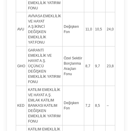
EMEKLİLİK YATIRIM
FONU
AVİVASA EMEKLİLİK
VE HAYAT
A.Ş.İKİNCİ
Değişken
AVU
11,0
10,5
24,0
DEĞİŞKEN
Fon
EMEKLİLİK
YAT.FONU
GARANTİ
EMEKLİLİK VE
Özel Sektör
HAYAT A.Ş.
Borçlanma
GHO
ÜÇÜNCÜ
8,7
9,7
23,8
Araçları
DEĞİŞKEN
Fonu
EMEKLİLİK YATIRIM
FONU
KATILIM EMEKLİLİK
VE HAYAT A.Ş.
EMLAK KATILIM
Değişken
KED
BANKASI KATILIM
7,2
8,5
–
Fon
DEĞİŞKEN
EMEKLİLİK YATIRIM
FONU
KATILIM EMEKLİLİK