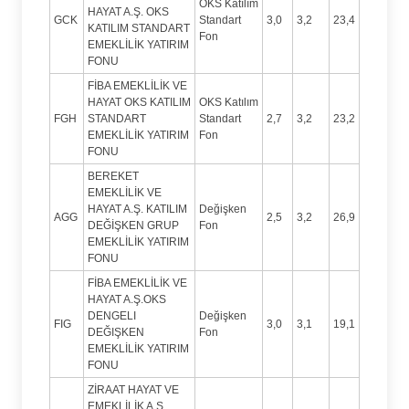
OKS Katılım
HAYAT A.Ş. OKS
GCK
Standart
3,0
3,2
23,4
KATILIM STANDART
Fon
EMEKLİLİK YATIRIM
FONU
FİBA EMEKLİLİK VE
HAYAT OKS KATILIM
OKS Katılım
FGH
STANDART
Standart
2,7
3,2
23,2
EMEKLİLİK YATIRIM
Fon
FONU
BEREKET
EMEKLİLİK VE
HAYAT A.Ş. KATILIM
Değişken
AGG
2,5
3,2
26,9
DEĞİŞKEN GRUP
Fon
EMEKLİLİK YATIRIM
FONU
FİBA EMEKLİLİK VE
HAYAT A.Ş.OKS
DENGELI
Değişken
FIG
3,0
3,1
19,1
DEĞIŞKEN
Fon
EMEKLİLİK YATIRIM
FONU
ZİRAAT HAYAT VE
EMEKLİLİK A.Ş.