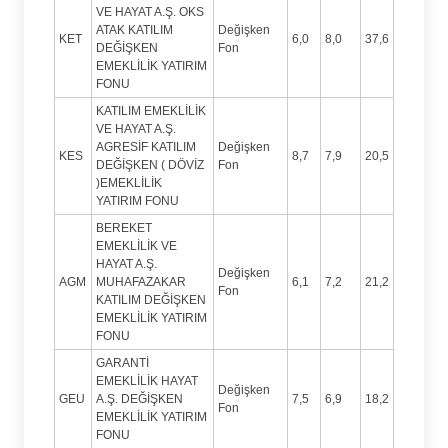
VE HAYAT A.Ş. OKS
ATAK KATILIM
Değişken
KET
6,0
8,0
37,6
DEĞİŞKEN
Fon
EMEKLİLİK YATIRIM
FONU
KATILIM EMEKLİLİK
VE HAYAT A.Ş.
AGRESİF KATILIM
Değişken
KES
8,7
7,9
20,5
DEĞİŞKEN ( DÖVİZ
Fon
)EMEKLİLİK
YATIRIM FONU
BEREKET
EMEKLİLİK VE
HAYAT A.Ş.
Değişken
AGM
MUHAFAZAKAR
6,1
7,2
21,2
Fon
KATILIM DEĞİŞKEN
EMEKLİLİK YATIRIM
FONU
GARANTİ
EMEKLİLİK HAYAT
Değişken
GEU
A.Ş. DEĞİŞKEN
7,5
6,9
18,2
Fon
EMEKLİLİK YATIRIM
FONU