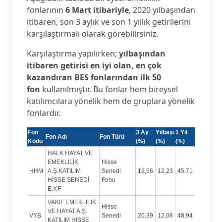
fonlarının
6 Mart itibariyle
, 2020 yılbaşından
itibaren, son 3 aylık ve son 1 yıllık getirilerini
karşılaştırmalı olarak görebilirsiniz.
Karşılaştırma yapılırken;
yılbaşından
itibaren getirisi en iyi olan, en çok
kazandıran BES fonlarından ilk 50
fon
kullanılmıştır. Bu fonlar hem bireysel
katılımcılara yönelik hem de gruplara yönelik
fonlardır.
Fon
3 Ay
Yılbaşı
1 Yıl
Fon Adı
Fon Türü
Kodu
(%)
(%)
(%)
HALK HAYAT VE
EMEKLİLİK
Hisse
HHM
A.Ş.KATILIM
Senedi
19,56
12,23
45,71
HİSSE SENEDİ
Fonu
E.Y.F
VAKIF EMEKLILIK
Hisse
VE HAYAT A.Ş.
VYB
Senedi
20,39
12,08
48,94
KATILIM HISSE