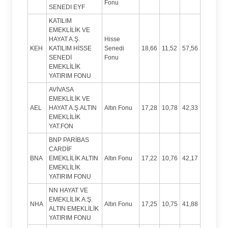
Fonu
SENEDI EYF
KATILIM
EMEKLİLİK VE
HAYAT A.Ş.
Hisse
KEH
KATILIM HİSSE
Senedi
18,66
11,52
57,56
SENEDİ
Fonu
EMEKLİLİK
YATIRIM FONU
AVİVASA
EMEKLİLİK VE
AEL
HAYAT A.Ş.ALTIN
Altın Fonu
17,28
10,78
42,33
EMEKLİLİK
YAT.FON
BNP PARİBAS
CARDİF
BNA
EMEKLİLİK ALTIN
Altın Fonu
17,22
10,76
42,17
EMEKLİLİK
YATIRIM FONU
NN HAYAT VE
EMEKLİLİK A.Ş.
NHA
Altın Fonu
17,25
10,75
41,88
ALTIN EMEKLİLİK
YATIRIM FONU