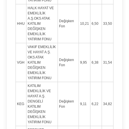
YATIRIM FONU
HALK HAYAT VE
EMEKLİLİK
A.Ş.OKS ATAK
Değişken
HHU
KATILIM
10,21
6,50
33,50
Fon
DEĞİŞKEN
EMEKLİLİK
YATIRIM FONU
VAKIF EMEKLİLİK
VE HAYAT A.Ş.
OKS ATAK
Değişken
VGH
KATILIM
9,95
6,38
31,54
Fon
DEĞİŞKEN
EMEKLİLİK
YATIRIM FONU
KATILIM
EMEKLİLİK VE
HAYAT A.Ş.
DENGELİ
Değişken
KEG
9,11
6,22
34,82
KATILIM
Fon
DEĞİŞKEN
EMEKLİLİK
YATIRIM FONU