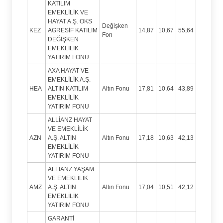
KATILIM
EMEKLİLİK VE
HAYAT A.Ş. OKS
Değişken
KEZ
AGRESİF KATILIM
14,87
10,67
55,64
Fon
DEĞİŞKEN
EMEKLİLİK
YATIRIM FONU
AXA HAYAT VE
EMEKLİLİK A.Ş.
HEA
ALTIN KATILIM
Altın Fonu
17,81
10,64
43,89
EMEKLİLİK
YATIRIM FONU
ALLİANZ HAYAT
VE EMEKLİLİK
AZN
A.Ş. ALTIN
Altın Fonu
17,18
10,63
42,13
EMEKLİLİK
YATIRIM FONU
ALLIANZ YAŞAM
VE EMEKLİLİK
AMZ
A.Ş. ALTIN
Altın Fonu
17,04
10,51
42,12
EMEKLİLİK
YATIRIM FONU
GARANTİ