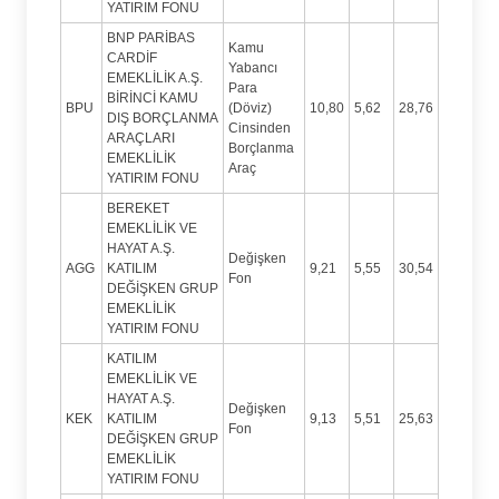
YATIRIM FONU
BNP PARİBAS
Kamu
CARDİF
Yabancı
EMEKLİLİK A.Ş.
Para
BİRİNCİ KAMU
BPU
(Döviz)
10,80
5,62
28,76
DIŞ BORÇLANMA
Cinsinden
ARAÇLARI
Borçlanma
EMEKLİLİK
Araç
YATIRIM FONU
BEREKET
EMEKLİLİK VE
HAYAT A.Ş.
Değişken
AGG
KATILIM
9,21
5,55
30,54
Fon
DEĞİŞKEN GRUP
EMEKLİLİK
YATIRIM FONU
KATILIM
EMEKLİLİK VE
HAYAT A.Ş.
Değişken
KEK
KATILIM
9,13
5,51
25,63
Fon
DEĞİŞKEN GRUP
EMEKLİLİK
YATIRIM FONU