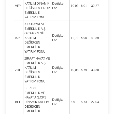
KATILIM DİNAMİK
Değişken
VEY
10,93
6,01
32,27
DEĞİŞKEN GRUP
Fon
EMEKLİLİK
YATIRIM FONU
AXA HAYAT VE
EMEKLİLİK A.Ş.
OKS AGRESİF
Değişken
AJZ
KATILIM
11,92
5,90
41,89
Fon
DEĞİŞKEN
EMEKLİLİK
YATIRIM FONU
ZİRAAT HAYAT VE
EMEKLİLİK A.Ş.
KATILIM
Değişken
ZHF
10,08
5,79
33,38
DEĞİŞKEN
Fon
EMEKLİLİK
YATIRIM FONU
BEREKET
EMEKLİLİK VE
HAYAT A.Ş.OKS
Değişken
BEF
DİNAMİK KATILIM
6,51
5,73
27,04
Fon
DEĞİŞKEN
EMEKLİLİK