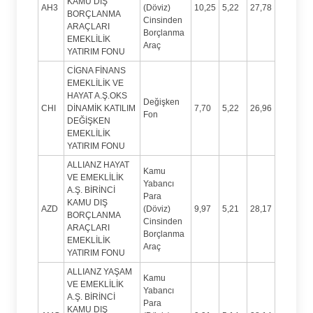
KAMU DIŞ
AH3
(Döviz)
10,25
5,22
27,78
BORÇLANMA
Cinsinden
ARAÇLARI
Borçlanma
EMEKLİLİK
Araç
YATIRIM FONU
CİGNA FİNANS
EMEKLİLİK VE
HAYAT A.Ş.OKS
Değişken
CHI
DİNAMİK KATILIM
7,70
5,22
26,96
Fon
DEĞİŞKEN
EMEKLİLİK
YATIRIM FONU
ALLIANZ HAYAT
Kamu
VE EMEKLİLİK
Yabancı
A.Ş. BİRİNCİ
Para
KAMU DIŞ
AZD
(Döviz)
9,97
5,21
28,17
BORÇLANMA
Cinsinden
ARAÇLARI
Borçlanma
EMEKLİLİK
Araç
YATIRIM FONU
ALLIANZ YAŞAM
Kamu
VE EMEKLİLİK
Yabancı
A.Ş. BİRİNCİ
Para
KAMU DIŞ