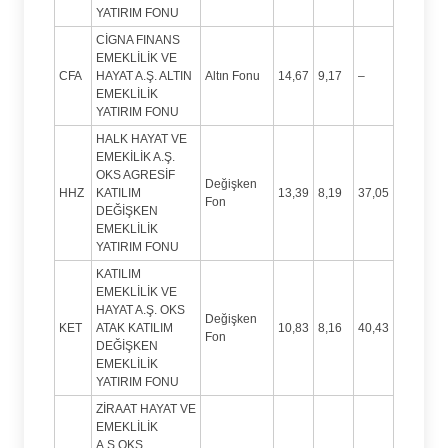
YATIRIM FONU
CİGNA FINANS
EMEKLİLİK VE
CFA
HAYAT A.Ş. ALTIN
Altın Fonu
14,67
9,17
–
EMEKLİLİK
YATIRIM FONU
HALK HAYAT VE
EMEKİLİK A.Ş.
OKS AGRESİF
Değişken
HHZ
KATILIM
13,39
8,19
37,05
Fon
DEĞİŞKEN
EMEKLİLİK
YATIRIM FONU
KATILIM
EMEKLİLİK VE
HAYAT A.Ş. OKS
Değişken
KET
ATAK KATILIM
10,83
8,16
40,43
Fon
DEĞİŞKEN
EMEKLİLİK
YATIRIM FONU
ZİRAAT HAYAT VE
EMEKLİLİK
A.Ş.OKS