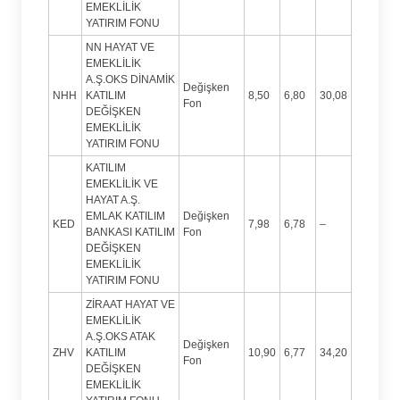
EMEKLİLİK
YATIRIM FONU
NN HAYAT VE
EMEKLİLİK
A.Ş.OKS DİNAMİK
Değişken
NHH
KATILIM
8,50
6,80
30,08
Fon
DEĞİŞKEN
EMEKLİLİK
YATIRIM FONU
KATILIM
EMEKLİLİK VE
HAYAT A.Ş.
EMLAK KATILIM
Değişken
KED
7,98
6,78
–
BANKASI KATILIM
Fon
DEĞİŞKEN
EMEKLİLİK
YATIRIM FONU
ZİRAAT HAYAT VE
EMEKLİLİK
A.Ş.OKS ATAK
Değişken
ZHV
KATILIM
10,90
6,77
34,20
Fon
DEĞİŞKEN
EMEKLİLİK