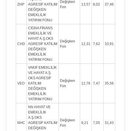
Değişken
ZHP
AGRESİF KATILIM
13,57
8,02
37,46
Fon
DEĞİŞKEN
EMEKLİLİK
YATIRIM FONU
CİGNA FİNANS
EMEKLİLİK VE
HAYAT A.Ş.OKS
Değişken
CHD
AGRESİF KATILIM
12,31
7,62
33,91
Fon
DEĞİŞKEN
EMEKLİLİK
YATIRIM FONU
VAKIF EMEKLİLİK
VE HAYAT A.Ş.
OKS AGRESİF
Değişken
VEO
KATILIM
12,76
7,47
35,56
Fon
DEĞİŞKEN
EMEKLİLİK
YATIRIM FONU
NN HAYAT VE
EMEKLİLİK
A.Ş.OKS
Değişken
NHC
AGRESİF KATILIM
9,21
7,05
31,43
Fon
DEĞİŞKEN