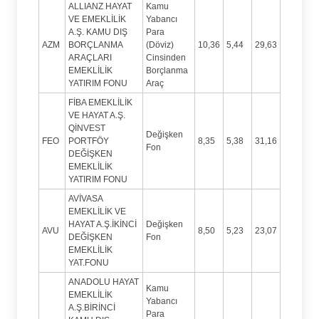
ALLIANZ HAYAT
Kamu
VE EMEKLİLİK
Yabancı
A.Ş. KAMU DIŞ
Para
AZM
BORÇLANMA
(Döviz)
10,36
5,44
29,63
ARAÇLARI
Cinsinden
EMEKLİLİK
Borçlanma
YATIRIM FONU
Araç
FİBA EMEKLİLİK
VE HAYAT A.Ş.
QİNVEST
Değişken
FEO
PORTFÖY
8,35
5,38
31,16
Fon
DEĞİŞKEN
EMEKLİLİK
YATIRIM FONU
AVİVASA
EMEKLİLİK VE
HAYAT A.Ş.İKİNCİ
Değişken
AVU
8,50
5,23
23,07
DEĞİŞKEN
Fon
EMEKLİLİK
YAT.FONU
ANADOLU HAYAT
Kamu
EMEKLİLİK
Yabancı
A.Ş.BİRİNCİ
Para