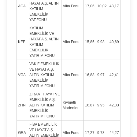
HAYAT A.Ş. ALTIN
AGA
Altın Fonu
17,06
10,02
43,17
KATILIM
EMEKLİLİK
YAT.FONU
KATILIM
EMEKLİLİK VE
HAYAT A.Ş. ALTIN
KEF
Altın Fonu
15,85
9,98
40,69
KATILIM
EMEKLİLİK
YATIRIM FONU
VAKIF EMEKLİLİK
VE HAYAT A.Ş.
VGA
ALTIN KATILIM
Altın Fonu
16,88
9,97
42,41
EMEKLİLİK
YATIRIM FONU
ZİRAAT HAYAT VE
EMEKLİLİK A.Ş.
Kıymetli
ZHN
ALTIN KATILIM
16,87
9,95
42,33
Madenler
EMEKLİLİK
YATIRIM FONU
FİBA EMEKLİLİK
VE HAYAT A.Ş.
GRA
Altın Fonu
17,27
9,73
44,27
ALTIN EMEKLİLİK