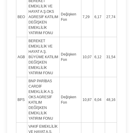
BEREKET
EMEKLİLİK VE
HAYAT A.Ş.OKS
Değişken
BEO
AGRESİF KATILIM
7,29
6,17
27,74
Fon
DEĞİŞKEN
EMEKLİLİK
YATIRIM FONU
BEREKET
EMEKLİLİK VE
HAYAT A.Ş.
Değişken
AGB
BÜYÜME KATILIM
10,07
6,12
31,54
Fon
DEĞİŞKEN
EMEKLİLİK
YATIRIM FONU
BNP PARİBAS
CARDİF
EMEKLİLİK A.Ş.
OKS AGRESİF
Değişken
BPS
10,87
6,04
48,16
KATILIM
Fon
DEĞİŞKEN
EMEKLİLİK
YATIRIM FONU
VAKIF EMEKLİLİK
VE HAYAT A.Ş.