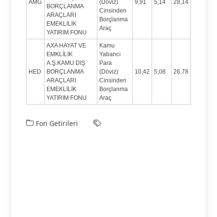
AMG
(Döviz)
9,91
5,14
28,14
BORÇLANMA
Cinsinden
ARAÇLARI
Borçlanma
EMEKLİLİK
Araç
YATIRIM FONU
AXA HAYAT VE
Kamu
EMKLİLİK
Yabancı
A.Ş.KAMU DIŞ
Para
HED
BORÇLANMA
(Döviz)
10,42
5,08
26,78
ARAÇLARI
Cinsinden
EMEKLİLİK
Borçlanma
YATIRIM FONU
Araç
Fon Getirileri