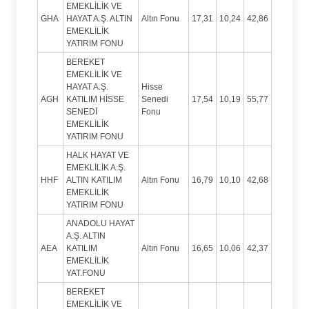
EMEKLİLİK VE
GHA
HAYAT A.Ş. ALTIN
Altın Fonu
17,31
10,24
42,86
EMEKLİLİK
YATIRIM FONU
BEREKET
EMEKLİLİK VE
HAYAT A.Ş.
Hisse
AGH
KATILIM HİSSE
Senedi
17,54
10,19
55,77
SENEDİ
Fonu
EMEKLİLİK
YATIRIM FONU
HALK HAYAT VE
EMEKLİLİK A.Ş.
HHF
ALTIN KATILIM
Altın Fonu
16,79
10,10
42,68
EMEKLİLİK
YATIRIM FONU
ANADOLU HAYAT
A.Ş. ALTIN
AEA
KATILIM
Altın Fonu
16,65
10,06
42,37
EMEKLİLİK
YAT.FONU
BEREKET
EMEKLİLİK VE