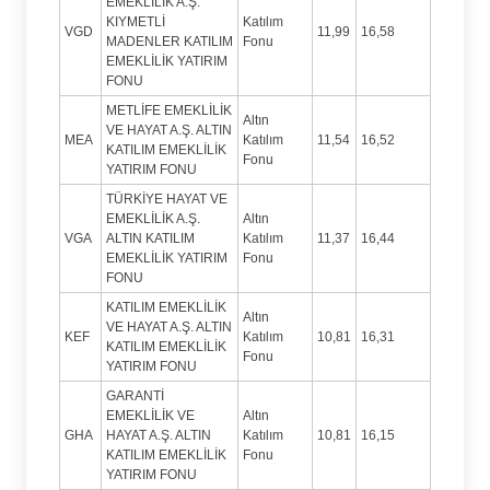
EMEKLİLİK A.Ş.
KIYMETLİ
Katılım
VGD
11,99
16,58
MADENLER KATILIM
Fonu
EMEKLİLİK YATIRIM
FONU
METLİFE EMEKLİLİK
Altın
VE HAYAT A.Ş. ALTIN
MEA
Katılım
11,54
16,52
KATILIM EMEKLİLİK
Fonu
YATIRIM FONU
TÜRKİYE HAYAT VE
EMEKLİLİK A.Ş.
Altın
VGA
ALTIN KATILIM
Katılım
11,37
16,44
EMEKLİLİK YATIRIM
Fonu
FONU
KATILIM EMEKLİLİK
Altın
VE HAYAT A.Ş. ALTIN
KEF
Katılım
10,81
16,31
KATILIM EMEKLİLİK
Fonu
YATIRIM FONU
GARANTİ
EMEKLİLİK VE
Altın
GHA
HAYAT A.Ş. ALTIN
Katılım
10,81
16,15
KATILIM EMEKLİLİK
Fonu
YATIRIM FONU