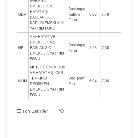
GARANTİ
EMEKLİLİK VE
Başlangıç
HAYAT A.Ş.
GDV
Katılım
6,03
7,49
BAŞLANGIÇ
Fonu
KATILIM EMEKLİLİK
YATIRIM FONU
AXA HAYAT VE
EMEKLİLİK A.Ş.
Başlangıç
HEL
BAŞLANGIÇ
5,93
7,38
Fonu
EMEKLİLİK YATIRIM
FONU
METLİFE EMEKLİLİK
VE HAYAT A.Ş. OKS
TEMKİNLİ
Değişken
MHM
6,04
7,36
DEĞİŞKEN
Fon
EMEKLİLİK YATIRIM
FONU
Fon Getirileri