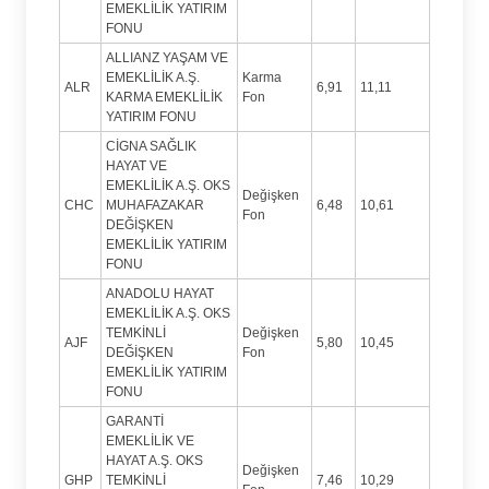
EMEKLİLİK YATIRIM
FONU
ALLIANZ YAŞAM VE
EMEKLİLİK A.Ş.
Karma
ALR
6,91
11,11
KARMA EMEKLİLİK
Fon
YATIRIM FONU
CİGNA SAĞLIK
HAYAT VE
EMEKLİLİK A.Ş. OKS
Değişken
CHC
MUHAFAZAKAR
6,48
10,61
Fon
DEĞİŞKEN
EMEKLİLİK YATIRIM
FONU
ANADOLU HAYAT
EMEKLİLİK A.Ş. OKS
TEMKİNLİ
Değişken
AJF
5,80
10,45
DEĞİŞKEN
Fon
EMEKLİLİK YATIRIM
FONU
GARANTİ
EMEKLİLİK VE
HAYAT A.Ş. OKS
Değişken
GHP
TEMKİNLİ
7,46
10,29