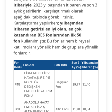
itibariyle
, 2023 yılbaşından itibaren ve son 3
aylık getirilerini karşılaştırmalı olarak
aşağıdaki tabloda görebilirsiniz.
Karşılaştırma yapılırken;
yılbaşından
itibaren getirisi en iyi olan, en çok
kazandıran BES fonlarından ilk 50
fon
kullanılmıştır. Bu fonlar hem bireysel
katılımcılara yönelik hem de gruplara yönelik
fonlardır.
Fon
Son 3
Yılbaşından
Fon Adı
Fon Türü
Kodu
Ay (%)
İtibaren (%)
FİBA EMEKLİLİK VE
HAYAT A.Ş. RE-PIE
PORTFÖY
Değişken
FJG
19,77
31,40
DEĞİŞKEN
Fon
EMEKLİLİK YATIRIM
FONU
ANADOLU HAYAT
EMEKLİLİK A.Ş.
BGL
Altın Fonu
11,70
18,54
ALTIN EMEKLİLİK