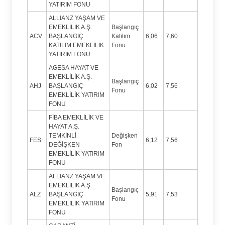
YATIRIM FONU
ALLIANZ YAŞAM VE
EMEKLİLİK A.Ş.
Başlangıç
ACV
BAŞLANGIÇ
Katılım
6,06
7,60
KATILIM EMEKLİLİK
Fonu
YATIRIM FONU
AGESA HAYAT VE
EMEKLİLİK A.Ş.
Başlangıç
AHJ
BAŞLANGIÇ
6,02
7,56
Fonu
EMEKLİLİK YATIRIM
FONU
FİBA EMEKLİLİK VE
HAYAT A.Ş.
TEMKİNLİ
Değişken
FES
6,12
7,56
DEĞİŞKEN
Fon
EMEKLİLİK YATIRIM
FONU
ALLIANZ YAŞAM VE
EMEKLİLİK A.Ş.
Başlangıç
ALZ
BAŞLANGIÇ
5,91
7,53
Fonu
EMEKLİLİK YATIRIM
FONU