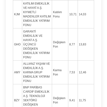
KATILIM EMEKLİLİK
VE HAYAT A.Ş.
KIYMETLİ
Katılım
KJM
10,71
14,03
MADENLER KATILIM
Fonu
EMEKLİLİK YATIRIM
FONU
GARANTİ
EMEKLİLİK VE
HAYAT A.Ş.
Değişken
GHO
ÜÇÜNCÜ
8,77
13,83
Fon
DEĞİŞKEN
EMEKLİLİK YATIRIM
FONU
ALLIANZ YAŞAM VE
EMEKLİLİK A.Ş.
Karma
AMY
KARMA GRUP
7,53
12,46
Fon
EMEKLİLİK YATIRIM
FONU
BNP PARİBAS
CARDİF EMEKLİLİK
A.Ş. TEKNOLOJİ
Değişken
BZY
SEKTÖRÜ
9,41
11,75
Fon
DEĞİŞKEN