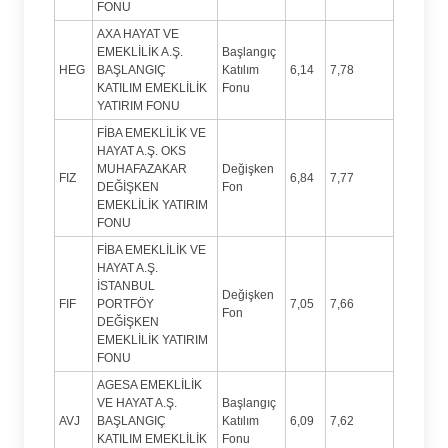
FONU
AXA HAYAT VE
EMEKLİLİK A.Ş.
Başlangıç
HEG
BAŞLANGIÇ
Katılım
6,14
7,78
KATILIM EMEKLİLİK
Fonu
YATIRIM FONU
FİBA EMEKLİLİK VE
HAYAT A.Ş. OKS
MUHAFAZAKAR
Değişken
FIZ
6,84
7,77
DEĞİŞKEN
Fon
EMEKLİLİK YATIRIM
FONU
FİBA EMEKLİLİK VE
HAYAT A.Ş.
İSTANBUL
Değişken
FIF
PORTFÖY
7,05
7,66
Fon
DEĞİŞKEN
EMEKLİLİK YATIRIM
FONU
AGESA EMEKLİLİK
VE HAYAT A.Ş.
Başlangıç
AVJ
BAŞLANGIÇ
Katılım
6,09
7,62
KATILIM EMEKLİLİK
Fonu