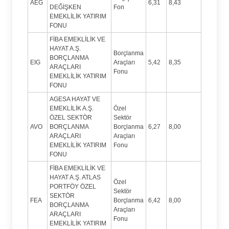
AEG
6,31
8,43
DEĞİŞKEN
Fon
EMEKLİLİK YATIRIM
FONU
FİBA EMEKLİLİK VE
HAYAT A.Ş.
Borçlanma
BORÇLANMA
EIG
Araçları
5,42
8,35
ARAÇLARI
Fonu
EMEKLİLİK YATIRIM
FONU
AGESA HAYAT VE
EMEKLİLİK A.Ş.
Özel
ÖZEL SEKTÖR
Sektör
AVO
BORÇLANMA
Borçlanma
6,27
8,00
ARAÇLARI
Araçları
EMEKLİLİK YATIRIM
Fonu
FONU
FİBA EMEKLİLİK VE
HAYAT A.Ş. ATLAS
Özel
PORTFÖY ÖZEL
Sektör
SEKTÖR
FEA
Borçlanma
6,42
8,00
BORÇLANMA
Araçları
ARAÇLARI
Fonu
EMEKLİLİK YATIRIM