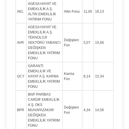
AGESA HAYAT VE
EMEKLİLİK A.Ş.
AEL
Altın Fonu
11,00
16,13
ALTIN EMEKLİLİK
YATIRIM FONU
AGESA HAYAT VE
EMEKLİLİK A.Ş.
TEKNOLOJİ
Değişken
AVR
SEKTÖRÜ YABANCI
5,07
15,66
Fon
DEĞİŞKEN
EMEKLİLİK YATIRIM
FONU
GARANTİ
EMEKLİLİK VE
Karma
GCY
HAYAT A.Ş. KARMA
8,14
15,34
Fon
EMEKLİLİK YATIRIM
FONU
BNP PARİBAS
CARDİF EMEKLİLİK
A.Ş. OKS
Değişken
BPR
MUHAFAZAKAR
4,34
14,56
Fon
DEĞİŞKEN
EMEKLİLİK YATIRIM
FONU