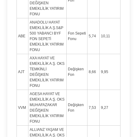
Fon
DEĞİŞKEN
EMEKLİLİK YATIRIM
FONU
ANADOLU HAYAT
EMEKLİLİK A.Ş.S&P
500 YABANCI BYF
Fon Sepeti
ABE
5,74
10,11
FON SEPETİ
Fonu
EMEKLİLİK YATIRIM
FONU
AXA HAYAT VE
EMEKLİLİK A.Ş. OKS
TEMKİNLİ
Değişken
AJT
8,66
9,95
DEĞİŞKEN
Fon
EMEKLİLİK YATIRIM
FONU
AGESA HAYAT VE
EMEKLİLİK A.Ş. OKS
MUHAFAZAKAR
Değişken
VVM
7,53
9,27
DEĞİŞKEN
Fon
EMEKLİLİK YATIRIM
FONU
ALLIANZ YAŞAM VE
EMEKLİLİK A.Ş. OKS