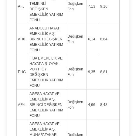
TEMKİNLİ
Değişken
AFJ
7,13
9,16
DEĞİŞKEN
Fon
EMEKLİLİK YATIRIM
FONU
ANADOLU HAYAT
EMEKLİLİK A.Ş.
Değişken
AH6
BİRİNCİ DEĞİŞKEN
6,14
8,84
Fon
EMEKLİLİK YATIRIM
FONU
FİBA EMEKLİLİK VE
HAYAT A.Ş. OYAK
PORTFÖY
Değişken
EHG
9,35
8,81
DEĞİŞKEN
Fon
EMEKLİLİK YATIRIM
FONU
AGESA HAYAT VE
EMEKLİLİK A.Ş.
Değişken
AE4
BİRİNCİ DEĞİŞKEN
4,66
8,48
Fon
EMEKLİLİK YATIRIM
FONU
AGESA HAYAT VE
EMEKLİLİK A.Ş.
MUHAFAZAKAR
Değişken