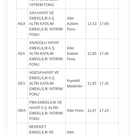
YATIRIM FONU
AXA HAYAT VE
EMEKLİLİK A.Ş.
Altın
HEA
ALTIN KATILIM
Katılım
12,43
17,60
EMEKLİLİK YATIRIM
Fonu
FONU
ANADOLU HAYAT
EMEKLİLİK A.Ş.
Altın
AEA
ALTIN KATILIM
Katılım
11,85
17,46
EMEKLİLİK YATIRIM
Fonu
FONU
AGESA HAYAT VE
EMEKLİLİK A.Ş.
Kıymetli
GEV
ALTIN KATILIM
11,95
17,32
Madenler
EMEKLİLİK YATIRIM
FONU
FİBA EMEKLİLİK VE
HAYAT A.Ş. ALTIN
GRA
Altın Fonu
11,47
17,24
EMEKLİLİK YATIRIM
FONU
BEREKET
EMEKLİLİK VE
Altın