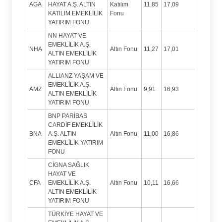
AGA
HAYAT A.Ş. ALTIN
Katılım
11,85
17,09
KATILIM EMEKLİLİK
Fonu
YATIRIM FONU
NN HAYAT VE
EMEKLİLİK A.Ş.
NHA
Altın Fonu
11,27
17,01
ALTIN EMEKLİLİK
YATIRIM FONU
ALLIANZ YAŞAM VE
EMEKLİLİK A.Ş.
AMZ
Altın Fonu
9,91
16,93
ALTIN EMEKLİLİK
YATIRIM FONU
BNP PARİBAS
CARDİF EMEKLİLİK
BNA
A.Ş. ALTIN
Altın Fonu
11,00
16,86
EMEKLİLİK YATIRIM
FONU
CİGNA SAĞLIK
HAYAT VE
CFA
EMEKLİLİK A.Ş.
Altın Fonu
10,11
16,66
ALTIN EMEKLİLİK
YATIRIM FONU
TÜRKİYE HAYAT VE