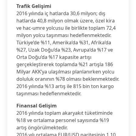
Trafik Gelişimi
2016 yılında iç hatlarda 30,6 milyon; dış
hatlarda 40,8 milyon olmak üzere, özel kira
ve hac-umre yolcusu ile birlikte toplam 72,4
milyon yolcu taşınması hedeflenmektedir.
Türkiye’de %11, Amerika’da %31, Afrika’da
%27, Uzak Doğu’da %23, Avrupa’da %17 ve
Orta Doğu’da %17 kapasite artışı
gerçekleştirerek toplamda %21 artışla 186
Milyar AKK’ya ulaşılması planlanırken yolcu
doluluk oranının %78 olması beklenmektedir.
2016 yılında %13 artış ile 815 bin ton kargo
taşınması hedeflenmektedir.
Finansal Gelişim
2016 yılında toplam akaryakıt tüketiminde
%18 ve ortalama personel sayısında %19
artış öngörülmektedir.
2016 yılı ortalama EUR/USD paritesinin 1,10