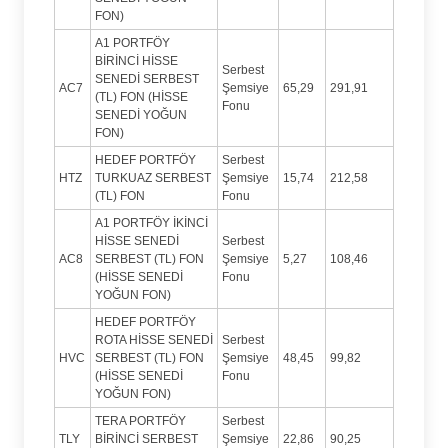
FON)
A1 PORTFÖY
BİRİNCİ HİSSE
Serbest
SENEDİ SERBEST
AC7
Şemsiye
65,29
291,91
(TL) FON (HİSSE
Fonu
SENEDİ YOĞUN
FON)
HEDEF PORTFÖY
Serbest
HTZ
TURKUAZ SERBEST
Şemsiye
15,74
212,58
(TL) FON
Fonu
A1 PORTFÖY İKİNCİ
HİSSE SENEDİ
Serbest
AC8
SERBEST (TL) FON
Şemsiye
5,27
108,46
(HİSSE SENEDİ
Fonu
YOĞUN FON)
HEDEF PORTFÖY
ROTA HİSSE SENEDİ
Serbest
HVC
SERBEST (TL) FON
Şemsiye
48,45
99,82
(HİSSE SENEDİ
Fonu
YOĞUN FON)
TERA PORTFÖY
Serbest
TLY
BİRİNCİ SERBEST
Şemsiye
22,86
90,25