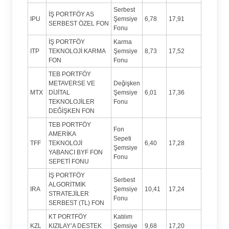
Serbest
İŞ PORTFÖY AS
IPU
Şemsiye
6,78
17,91
SERBEST ÖZEL FON
Fonu
İŞ PORTFÖY
Karma
ITP
TEKNOLOJİ KARMA
Şemsiye
8,73
17,52
FON
Fonu
TEB PORTFÖY
METAVERSE VE
Değişken
MTX
DİJİTAL
Şemsiye
6,01
17,36
TEKNOLOJİLER
Fonu
DEĞİŞKEN FON
TEB PORTFÖY
Fon
AMERİKA
Sepeti
TFF
TEKNOLOJİ
6,40
17,28
Şemsiye
YABANCI BYF FON
Fonu
SEPETİ FONU
İŞ PORTFÖY
Serbest
ALGORİTMİK
IRA
Şemsiye
10,41
17,24
STRATEJİLER
Fonu
SERBEST (TL) FON
KT PORTFÖY
Katılım
KZL
KIZILAY’A DESTEK
Şemsiye
9,68
17,20