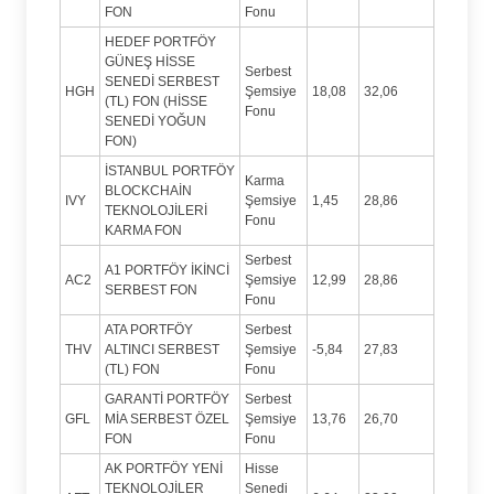
FON
Fonu
HEDEF PORTFÖY
GÜNEŞ HİSSE
Serbest
SENEDİ SERBEST
HGH
Şemsiye
18,08
32,06
(TL) FON (HİSSE
Fonu
SENEDİ YOĞUN
FON)
İSTANBUL PORTFÖY
Karma
BLOCKCHAİN
IVY
Şemsiye
1,45
28,86
TEKNOLOJİLERİ
Fonu
KARMA FON
Serbest
A1 PORTFÖY İKİNCİ
AC2
Şemsiye
12,99
28,86
SERBEST FON
Fonu
ATA PORTFÖY
Serbest
THV
ALTINCI SERBEST
Şemsiye
-5,84
27,83
(TL) FON
Fonu
GARANTİ PORTFÖY
Serbest
GFL
MİA SERBEST ÖZEL
Şemsiye
13,76
26,70
FON
Fonu
AK PORTFÖY YENİ
Hisse
TEKNOLOJİLER
Senedi