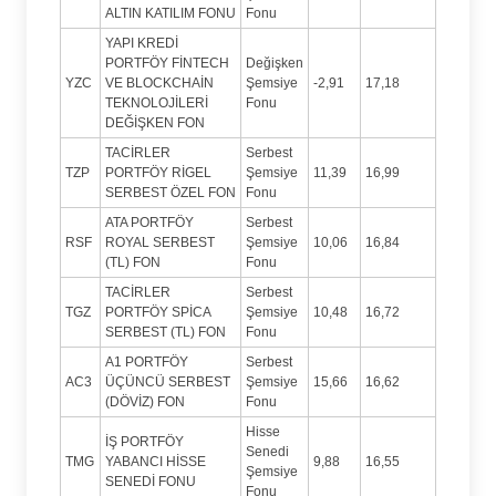
ALTIN KATILIM FONU
Fonu
YAPI KREDİ
PORTFÖY FİNTECH
Değişken
YZC
VE BLOCKCHAİN
Şemsiye
-2,91
17,18
TEKNOLOJİLERİ
Fonu
DEĞİŞKEN FON
TACİRLER
Serbest
TZP
PORTFÖY RİGEL
Şemsiye
11,39
16,99
SERBEST ÖZEL FON
Fonu
ATA PORTFÖY
Serbest
RSF
ROYAL SERBEST
Şemsiye
10,06
16,84
(TL) FON
Fonu
TACİRLER
Serbest
TGZ
PORTFÖY SPİCA
Şemsiye
10,48
16,72
SERBEST (TL) FON
Fonu
A1 PORTFÖY
Serbest
AC3
ÜÇÜNCÜ SERBEST
Şemsiye
15,66
16,62
(DÖVİZ) FON
Fonu
Hisse
İŞ PORTFÖY
Senedi
TMG
YABANCI HİSSE
9,88
16,55
Şemsiye
SENEDİ FONU
Fonu