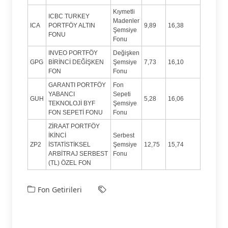
Kıymetli
ICBC TURKEY
Madenler
ICA
PORTFÖY ALTIN
9,89
16,38
Şemsiye
FONU
Fonu
INVEO PORTFÖY
Değişken
GPG
BİRİNCİ DEĞİŞKEN
Şemsiye
7,73
16,10
FON
Fonu
GARANTI PORTFÖY
Fon
YABANCI
Sepeti
GUH
5,28
16,06
TEKNOLOJİ BYF
Şemsiye
FON SEPETİ FONU
Fonu
ZİRAAT PORTFÖY
İKİNCİ
Serbest
ZP2
İSTATİSTİKSEL
Şemsiye
12,75
15,74
ARBİTRAJ SERBEST
Fonu
(TL) ÖZEL FON
Fon Getirileri