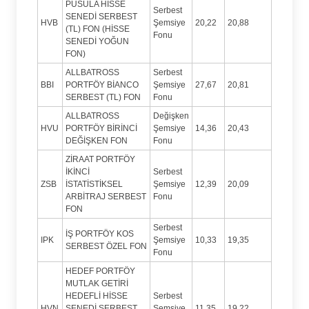
PUSULA HİSSE
Serbest
SENEDİ SERBEST
HVB
Şemsiye
20,22
20,88
(TL) FON (HİSSE
Fonu
SENEDİ YOĞUN
FON)
ALLBATROSS
Serbest
BBI
PORTFÖY BİANCO
Şemsiye
27,67
20,81
SERBEST (TL) FON
Fonu
ALLBATROSS
Değişken
HVU
PORTFÖY BİRİNCİ
Şemsiye
14,36
20,43
DEĞİŞKEN FON
Fonu
ZİRAAT PORTFÖY
İKİNCİ
Serbest
ZSB
İSTATİSTİKSEL
Şemsiye
12,39
20,09
ARBİTRAJ SERBEST
Fonu
FON
Serbest
İŞ PORTFÖY KOS
IPK
Şemsiye
10,33
19,35
SERBEST ÖZEL FON
Fonu
HEDEF PORTFÖY
MUTLAK GETİRİ
HEDEFLİ HİSSE
Serbest
HVN
SENEDİ SERBEST
Şemsiye
11,35
19,22