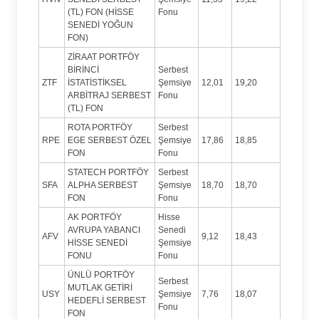
(TL) FON (HİSSE
Fonu
SENEDİ YOĞUN
FON)
ZİRAAT PORTFÖY
BİRİNCİ
Serbest
ZTF
İSTATİSTİKSEL
Şemsiye
12,01
19,20
ARBİTRAJ SERBEST
Fonu
(TL) FON
ROTA PORTFÖY
Serbest
RPE
EGE SERBEST ÖZEL
Şemsiye
17,86
18,85
FON
Fonu
STATECH PORTFÖY
Serbest
SFA
ALPHA SERBEST
Şemsiye
18,70
18,70
FON
Fonu
AK PORTFÖY
Hisse
AVRUPA YABANCI
Senedi
AFV
9,12
18,43
HİSSE SENEDİ
Şemsiye
FONU
Fonu
ÜNLÜ PORTFÖY
Serbest
MUTLAK GETİRİ
USY
Şemsiye
7,76
18,07
HEDEFLİ SERBEST
Fonu
FON