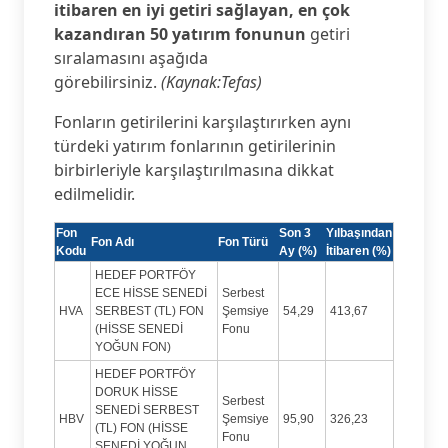
itibaren en iyi getiri sağlayan, en çok
kazandıran 50 yatırım fonunun
getiri
sıralamasını aşağıda
görebilirsiniz.
(Kaynak:Tefas)
Fonların getirilerini karşılaştırırken aynı
türdeki yatırım fonlarının getirilerinin
birbirleriyle karşılaştırılmasına dikkat
edilmelidir.
Fon
Son 3
Yılbaşından
Fon Adı
Fon Türü
Kodu
Ay (%)
İtibaren (%)
HEDEF PORTFÖY
ECE HİSSE SENEDİ
Serbest
HVA
SERBEST (TL) FON
Şemsiye
54,29
413,67
(HİSSE SENEDİ
Fonu
YOĞUN FON)
HEDEF PORTFÖY
DORUK HİSSE
Serbest
SENEDİ SERBEST
HBV
Şemsiye
95,90
326,23
(TL) FON (HİSSE
Fonu
SENEDİ YOĞUN