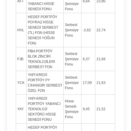
AFT
6,64
23,90
YABANCI HİSSE
Şemsiye
SENEDİ FONU
Fonu
HEDEF PORTFÖY
POYRAZ HİSSE
Serbest
SENEDİ SERBEST
HVL
Şemsiye
-2,62
22,74
(TL) FON (HİSSE
Fonu
SENEDİ YOĞUN
FON)
FİBA PORTFÖY
Serbest
BLOK ZİNCİRİ
FJB
Şemsiye
6,37
21,66
TEKNOLOJİLERİ
Fonu
SERBEST FON
YAPI KREDİ
Serbest
PORTFÖY PY
YCK
Şemsiye
17,09
21,63
CİHANGİR SERBEST
Fonu
ÖZEL FON
YAPI KREDİ
Hisse
PORTFÖY YABANCI
Senedi
YAY
TEKNOLOJİ
9,45
21,52
Şemsiye
SEKTÖRÜ HİSSE
Fonu
SENEDİ FONU
HEDEF PORTFÖY