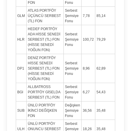
FON
Fonu
ATLAS PORTFÖY
Serbest
GLM
ÜÇÜNCÜ SERBEST
Şemsiye
7,78
85,14
(TL) FON
Fonu
HEDEF PORTFÖY
ADA HİSSE SENEDİ
Serbest
HLR
SERBEST (TL) FON
Şemsiye
100,72
79,29
(HİSSE SENEDİ
Fonu
YOĞUN FON)
DENİZ PORTFÖY
HİSSE SENEDİ
Serbest
DP1
SERBEST (TL) FON
Şemsiye
8,96
62,89
(HİSSE SENEDİ
Fonu
YOĞUN FON)
ALLBATROSS
Serbest
BGI
PORTFÖY GİSELDA
Şemsiye
6,27
54,43
SERBEST (TL) FON
Fonu
ÜNLÜ PORTFÖY
Değişken
SUB
İKİNCİ DEĞİŞKEN
Şemsiye
36,56
35,48
FON
Fonu
ÜNLÜ PORTFÖY
Serbest
ULH
ONUNCU SERBEST
Şemsiye
18,26
35,48