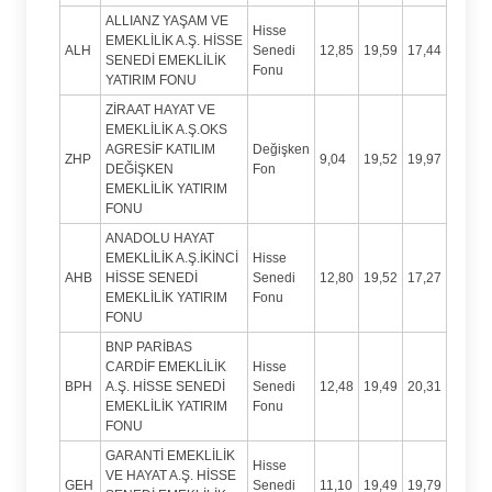
ALLIANZ YAŞAM VE
Hisse
EMEKLİLİK A.Ş. HİSSE
ALH
Senedi
12,85
19,59
17,44
SENEDİ EMEKLİLİK
Fonu
YATIRIM FONU
ZİRAAT HAYAT VE
EMEKLİLİK A.Ş.OKS
AGRESİF KATILIM
Değişken
ZHP
9,04
19,52
19,97
DEĞİŞKEN
Fon
EMEKLİLİK YATIRIM
FONU
ANADOLU HAYAT
EMEKLİLİK A.Ş.İKİNCİ
Hisse
AHB
HİSSE SENEDİ
Senedi
12,80
19,52
17,27
EMEKLİLİK YATIRIM
Fonu
FONU
BNP PARİBAS
CARDİF EMEKLİLİK
Hisse
BPH
A.Ş. HİSSE SENEDİ
Senedi
12,48
19,49
20,31
EMEKLİLİK YATIRIM
Fonu
FONU
GARANTİ EMEKLİLİK
Hisse
VE HAYAT A.Ş. HİSSE
GEH
Senedi
11,10
19,49
19,79