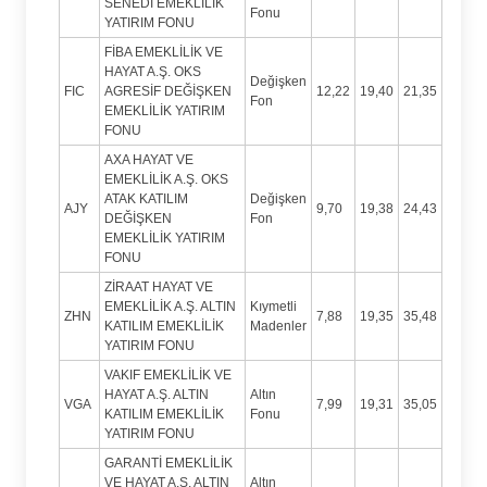
SENEDİ EMEKLİLİK
Fonu
YATIRIM FONU
FİBA EMEKLİLİK VE
HAYAT A.Ş. OKS
Değişken
FIC
AGRESİF DEĞİŞKEN
12,22
19,40
21,35
Fon
EMEKLİLİK YATIRIM
FONU
AXA HAYAT VE
EMEKLİLİK A.Ş. OKS
ATAK KATILIM
Değişken
AJY
9,70
19,38
24,43
DEĞİŞKEN
Fon
EMEKLİLİK YATIRIM
FONU
ZİRAAT HAYAT VE
EMEKLİLİK A.Ş. ALTIN
Kıymetli
ZHN
7,88
19,35
35,48
KATILIM EMEKLİLİK
Madenler
YATIRIM FONU
VAKIF EMEKLİLİK VE
HAYAT A.Ş. ALTIN
Altın
VGA
7,99
19,31
35,05
KATILIM EMEKLİLİK
Fonu
YATIRIM FONU
GARANTİ EMEKLİLİK
VE HAYAT A.Ş. ALTIN
Altın