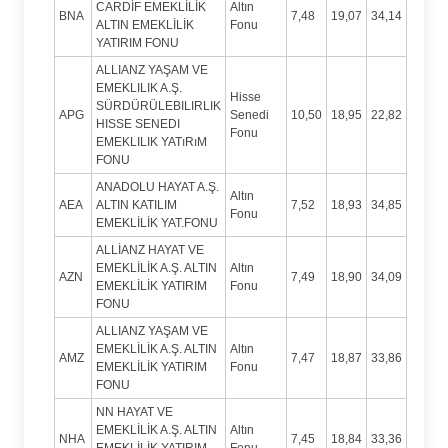
CARDİF EMEKLİLİK
Altın
BNA
7,48
19,07
34,14
ALTIN EMEKLİLİK
Fonu
YATIRIM FONU
ALLIANZ YAŞAM VE
EMEKLILIK A.Ş.
Hisse
SÜRDÜRÜLEBILIRLIK
APG
Senedi
10,50
18,95
22,82
HISSE SENEDI
Fonu
EMEKLILIK YATıRıM
FONU
ANADOLU HAYAT A.Ş.
Altın
AEA
ALTIN KATILIM
7,52
18,93
34,85
Fonu
EMEKLİLİK YAT.FONU
ALLİANZ HAYAT VE
EMEKLİLİK A.Ş. ALTIN
Altın
AZN
7,49
18,90
34,09
EMEKLİLİK YATIRIM
Fonu
FONU
ALLIANZ YAŞAM VE
EMEKLİLİK A.Ş. ALTIN
Altın
AMZ
7,47
18,87
33,86
EMEKLİLİK YATIRIM
Fonu
FONU
NN HAYAT VE
EMEKLİLİK A.Ş. ALTIN
Altın
NHA
7,45
18,84
33,36
EMEKLİLİK YATIRIM
Fonu