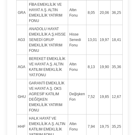
FİBA EMEKLİLİK VE
HAYAT A.Ş. ALTIN
Altın
GRA
8,05
20,06
36,25
EMEKLİLİK YATIRIM
Fonu
FONU
ANADOLU HAYAT
EMEKLİLİK A.Ş.HİSSE
Hisse
AG3
SENEDİ GRUP
Senedi
13,01
19,97
18,41
EMEKLİLİK YATIRIM
Fonu
FONU
BEREKET EMEKLİLİK
VE HAYAT A.Ş. ALTIN
Altın
AGA
8,13
19,90
35,36
KATILIM EMEKLİLİK
Fonu
YAT.FONU
GARANTİ EMEKLİLİK
VE HAYAT A.Ş. OKS
AGRESİF KATILIM
Değişken
GHU
7,52
19,85
12,67
DEĞİŞKEN
Fon
EMEKLİLİK YATIRIM
FONU
HALK HAYAT VE
EMEKLİLİK A.Ş. ALTIN
Altın
HHF
7,94
19,75
35,25
KATILIM EMEKLİLİK
Fonu
YATIRIM FONU