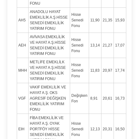
FONU
ANADOLU HAYAT
Hisse
EMEKLİLİK A.Ş.HİSSE
AH5
Senedi
11,90
21,35
15,93
SENEDİ EMEKLİLİK
Fonu
YATIRIM FONU
AVİVASA EMEKLİLİK
Hisse
VE HAYAT A.Ş.HİSSE
AEH
Senedi
13,14
21,27
17,07
SENEDİ EMEKLİLİK
Fonu
YATIRIM FONU
METLİFE EMEKLİLK
Hisse
VE HAYAT A.Ş.HİSSE
MHH
Senedi
11,83
20,97
17,74
SENEDİ EMEKLİLİK
Fonu
YATIRIM FONU
VAKIF EMEKLİLİK VE
HAYAT A.Ş. OKS
Değişken
VGF
AGRESİF DEĞİŞKEN
8,91
20,61
16,73
Fon
EMEKLİLİK YATIRIM
FONU
FİBA EMEKLİLİK VE
HAYAT A.Ş. OYAK
Hisse
EIH
PORTFÖY HİSSE
Senedi
12,13
20,31
16,50
SENEDİ EMEKLİLİK
Fonu