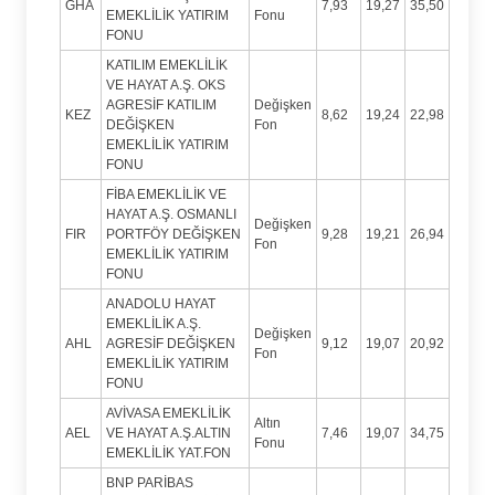
GHA
7,93
19,27
35,50
EMEKLİLİK YATIRIM
Fonu
FONU
KATILIM EMEKLİLİK
VE HAYAT A.Ş. OKS
AGRESİF KATILIM
Değişken
KEZ
8,62
19,24
22,98
DEĞİŞKEN
Fon
EMEKLİLİK YATIRIM
FONU
FİBA EMEKLİLİK VE
HAYAT A.Ş. OSMANLI
Değişken
FIR
PORTFÖY DEĞİŞKEN
9,28
19,21
26,94
Fon
EMEKLİLİK YATIRIM
FONU
ANADOLU HAYAT
EMEKLİLİK A.Ş.
Değişken
AHL
AGRESİF DEĞİŞKEN
9,12
19,07
20,92
Fon
EMEKLİLİK YATIRIM
FONU
AVİVASA EMEKLİLİK
Altın
AEL
VE HAYAT A.Ş.ALTIN
7,46
19,07
34,75
Fonu
EMEKLİLİK YAT.FON
BNP PARİBAS