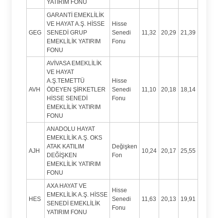
YATIRIM FONU
GARANTİ EMEKLİLİK
VE HAYAT A.Ş. HİSSE
Hisse
GEG
SENEDİ GRUP
Senedi
11,32
20,29
21,39
EMEKLİLİK YATIRIM
Fonu
FONU
AVİVASA EMEKLİLİK
VE HAYAT
A.Ş.TEMETTÜ
Hisse
AVH
ÖDEYEN ŞİRKETLER
Senedi
11,10
20,18
18,14
HİSSE SENEDİ
Fonu
EMEKLİLİK YATIRIM
FONU
ANADOLU HAYAT
EMEKLİLİK A.Ş. OKS
ATAK KATILIM
Değişken
AJH
10,24
20,17
25,55
DEĞİŞKEN
Fon
EMEKLİLİK YATIRIM
FONU
AXA HAYAT VE
Hisse
EMEKLİLİK A.Ş. HİSSE
HES
Senedi
11,63
20,13
19,91
SENEDİ EMEKLİLİK
Fonu
YATIRIM FONU