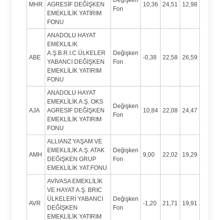
MHR
AGRESİF DEĞİŞKEN
10,36
24,51
12,98
Fon
EMEKLİLİK YATIRIM
FONU
ANADOLU HAYAT
EMEKLILIK
A.Ş.B.R.I.C.ÜLKELER
Değişken
ABE
-0,38
22,58
26,59
YABANCI DEĞİŞKEN
Fon
EMEKLİLİK YATIRIM
FONU
ANADOLU HAYAT
EMEKLİLİK A.Ş. OKS
Değişken
AJA
AGRESİF DEĞİŞKEN
10,84
22,08
24,47
Fon
EMEKLİLİK YATIRIM
FONU
ALLIANZ YAŞAM VE
EMEKLİLİK A.Ş. ATAK
Değişken
AMH
9,00
22,02
19,29
DEĞIŞKEN GRUP
Fon
EMEKLİLİK YAT.FONU
AVİVASA EMEKLİLİK
VE HAYAT A.Ş. BRIC
ÜLKELERİ YABANCI
Değişken
AVR
-1,20
21,71
19,91
DEĞİŞKEN
Fon
EMEKLİLİK YATIRIM