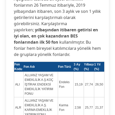
fonlarının 26 Temmuz itibariyle, 2019
yılbaşından itibaren, son 3 aylık ve son 1 yıllık
getirilerini karşılaştırmalı olarak
görebilirsiniz. Karşılaştırma
yapılırken;
yılbaşından itibaren getirisi en
iyi olan, en çok kazandıran BES
fonlarından ilk 50 fon
kullanılmıştır. Bu
fonlar hem bireysel katılımcılara yönelik hem
de gruplara yönelik fonlardır.
Fon
3 Ay
Yılbaşı
1 Yıl
Fon Adı
Fon Türü
Kodu
(%)
(%)
(%)
ALLIANZ YAŞAM VE
EMEKLİLİK A.Ş.KOÇ
Endeks
ALI
İŞTİRAK ENDEKSİ
15,19
27,74
26,50
Fon
EMEKLİLİK YATIRIM
FONU
ALLIANZ YAŞAM VE
EMEKLİLİK A.Ş.
Karma
ALR
2,58
25,77
21,37
KARMA EMEKLİLİK
Fon
YATIRIM FONU