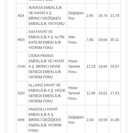
AVİVASA EMEKLİLİK
VE HAYAT A.Ş.
Değişken
AE4
2,95
19,74
21,79
BİRİNCİ DEĞİŞKEN
Fon
EMEKLİLİK YAT.FONU
AXA HAYAT VE
EMEKLİLİK A.Ş. ALTIN
Altın
HEA
7,80
19,64
35,11
KATILIM EMEKLİLİK
Fonu
YATIRIM FONU
CİGNA FİNANS
EMEKLİLİK VE HAYAT
Hisse
CHH
A.Ş. BİRİNCİ HİSSE
Senedi
12,25
19,64
20,07
SENEDİ EMEKLİLİK
Fonu
YATIRIM FONU
ALLIANZ HAYAT VE
Hisse
EMEKLİLİK A.Ş. HİSSE
AZH
Senedi
12,86
19,61
17,43
SENEDİ EMEKLİLİK
Fonu
YATIRIM FONU
ANADOLU HAYAT
EMEKLİLİK A.Ş.
Değişken
AH6
BİRİNCİ DEĞİŞKEN
2,04
19,59
21,06
Fon
EMEKLİLİK YATIRIM
FONU