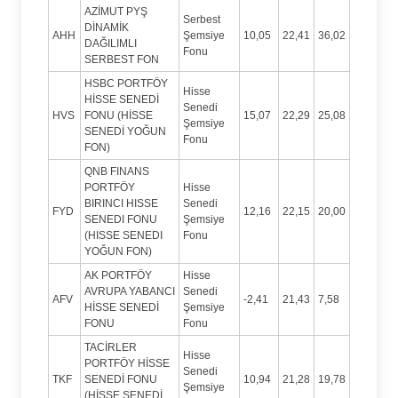
AZİMUT PYŞ
Serbest
DİNAMİK
AHH
Şemsiye
10,05
22,41
36,02
DAĞILIMLI
Fonu
SERBEST FON
HSBC PORTFÖY
Hisse
HİSSE SENEDİ
Senedi
HVS
FONU (HİSSE
15,07
22,29
25,08
Şemsiye
SENEDİ YOĞUN
Fonu
FON)
QNB FINANS
PORTFÖY
Hisse
BIRINCI HISSE
Senedi
FYD
12,16
22,15
20,00
SENEDI FONU
Şemsiye
(HISSE SENEDI
Fonu
YOĞUN FON)
AK PORTFÖY
Hisse
AVRUPA YABANCI
Senedi
AFV
-2,41
21,43
7,58
HİSSE SENEDİ
Şemsiye
FONU
Fonu
TACİRLER
Hisse
PORTFÖY HİSSE
Senedi
TKF
SENEDİ FONU
10,94
21,28
19,78
Şemsiye
(HİSSE SENEDİ