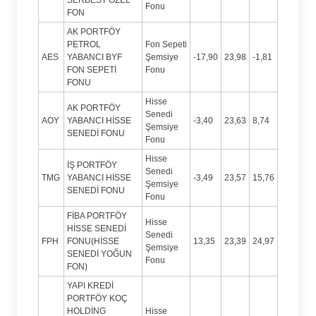
Fonu
FON
AK PORTFÖY
PETROL
Fon Sepeti
AES
YABANCI BYF
Şemsiye
-17,90
23,98
-1,81
FON SEPETİ
Fonu
FONU
Hisse
AK PORTFÖY
Senedi
AOY
YABANCI HİSSE
-3,40
23,63
8,74
Şemsiye
SENEDİ FONU
Fonu
Hisse
İŞ PORTFÖY
Senedi
TMG
YABANCI HİSSE
-3,49
23,57
15,76
Şemsiye
SENEDİ FONU
Fonu
FİBA PORTFÖY
Hisse
HİSSE SENEDİ
Senedi
FPH
FONU(HİSSE
13,35
23,39
24,97
Şemsiye
SENEDİ YOĞUN
Fonu
FON)
YAPI KREDİ
PORTFÖY KOÇ
HOLDİNG
Hisse