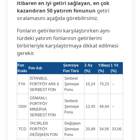
itibaren en iyi getiri sağlayan, en çok
kazandıran 50 yatırım fonunun
getiri
sıralamasını aşağıda görebilirsiniz.
Fonların getirilerini karşılaştırırken aynı
türdeki yatırım fonlarının getirilerini
birbirleriyle karşılaştırmaya dikkat edilmesi
gerekir.
Fon
Şemsiye
3 Ay
Yılbaşı
1 Yıl
Fon Adı
Kodu
Fon Türü
(%)
(%)
(%)
İSTANBUL
Serbest
FYA
PORTFÖY ARK II
Şemsiye
10,24
70,23
–
SERBEST FON
Fonu
OSMANLI
Serbest
PORTFÖY
OSH
Şemsiye
12,45
48,44
–
MİNERVA
Fonu
SERBEST FON
TACİRLER
Değişken
TCD
PORTFÖY
Şemsiye
20,89
34,56
33,06
DEĞIŞKEN FON
Fonu