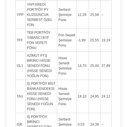
YAPI KREDİ
PORTFÖY PY
Serbest
YPP
KUZGUNCUK
Şemsiye
12,26
25,58
–
SERBEST ÖZEL
Fonu
FON
TEB PORTFÖY
Fon Sepeti
YABANCI BYF
TFF
Şemsiye
-1,99
25,55
19,19
FON SEPETİ
Fonu
FONU
AZİMUT PYŞ
Hisse
BİRİNCİ HİSSE
Senedi
GL1
SENEDİ FONU
14,70
25,44
37,89
Şemsiye
(HİSSE SENEDİ
Fonu
YOĞUN FON)
İŞ PORTFÖY BİST
BANKA ENDEKSİ
Hisse
HİSSE SENEDİ
Senedi
TAU
18,10
24,95
24,12
FONU (HİSSE
Şemsiye
SENEDİ YOĞUN
Fonu
FON)
İŞ PORTFÖY
Serbest
BİRİNCİ
ISR
Şemsiye
0,53
24,38
–
SERBEST ÖZEL