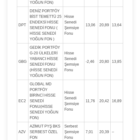
YOĞUN FON)
DENİZ PORTFÖY
BİST TEMETTÜ 25
Hisse
ENDEKSİ HİSSE
Senedi
DPT
13,06
20,89
13,64
SENEDİ FONU (
Şemsiye
HİSSE SENEDİ
Fonu
YOĞUN FON )
GEDİK PORTFÖY
G-20 ÜLKELERİ
Hisse
YABANCI HİSSE
Senedi
GBG
-2,46
20,80
13,85
SENEDİ FONU
Şemsiye
(HİSSE SENEDİ
Fonu
YOĞUN FON)
GLOBAL MD
PORTFÖY
Hisse
BİRİNCİ HİSSE
Senedi
EC2
SENEDİ
11,76
20,42
16,89
Şemsiye
FONU(HİSSE
Fonu
SENEDİ YOĞUN
FON)
AZİMUT PYŞ BKS
Serbest
AZV
SERBEST ÖZEL
Şemsiye
7,01
20,39
–
FON
Fonu