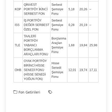
QİNVEST
Serbest
KOP
PORTFÖY İKİNCİ
Şemsiye
5,18
20,26
–
SERBEST FON
Fonu
İŞ PORTFÖY
Serbest
ISS
DEĞER SERBEST
Şemsiye
0,28
20,19
–
ÖZEL FON
Fonu
TAALERİ
Borçlanma
PORTFÖY
Araçları
TLE
YABANCI
1,68
19,84
25,98
Şemsiye
BORÇLANMA
Fonu
ARAÇLARI FONU
OYAK PORTFÖY
Hisse
BİRİNCİ HİSSE
Senedi
OHB
SENEDİ FONU
12,01
19,74
17,11
Şemsiye
(HİSSE SENEDİ
Fonu
YOĞUN FON)
Fon Getirileri