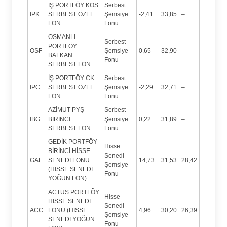
İŞ PORTFÖY KOS
Serbest
IPK
SERBEST ÖZEL
Şemsiye
-2,41
33,85
–
FON
Fonu
OSMANLI
Serbest
PORTFÖY
OSF
Şemsiye
0,65
32,90
–
BALKAN
Fonu
SERBEST FON
İŞ PORTFÖY CK
Serbest
IPC
SERBEST ÖZEL
Şemsiye
-2,29
32,71
–
FON
Fonu
AZİMUT PYŞ
Serbest
IBG
BİRİNCİ
Şemsiye
0,22
31,89
–
SERBEST FON
Fonu
GEDİK PORTFÖY
Hisse
BİRİNCİ HİSSE
Senedi
GAF
SENEDİ FONU
14,73
31,53
28,42
Şemsiye
(HİSSE SENEDİ
Fonu
YOĞUN FON)
ACTUS PORTFÖY
Hisse
HİSSE SENEDİ
Senedi
ACC
FONU (HİSSE
4,96
30,20
26,39
Şemsiye
SENEDİ YOĞUN
Fonu