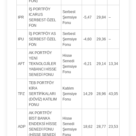
FON)
İŞ PORTFÖY
Serbest
ICARUS
IPR
Şemsiye
-5,47
29,84
–
SERBEST ÖZEL
Fonu
FON
İŞ PORTFÖY AS
Serbest
IPU
SERBEST ÖZEL
Şemsiye
-4,60
29,36
–
FON
Fonu
AK PORTFÖY
Hisse
YENİ
Senedi
AFT
TEKNOLOJİLER
-6,21
29,14
13,34
Şemsiye
YABANCI HİSSE
Fonu
SENEDİ FONU
TEB PORTFÖY
KİRA
Katılım
TPZ
SERTİFİKALARI
Şemsiye
14,29
28,96
43,05
(DÖVİZ) KATILIM
Fonu
FONU
AK PORTFÖY
BİST BANKA
Hisse
ENDEKSİ HİSSE
Senedi
ADP
18,62
28,77
23,53
SENEDİ FONU
Şemsiye
(HİSSE SENEDİ
Fonu