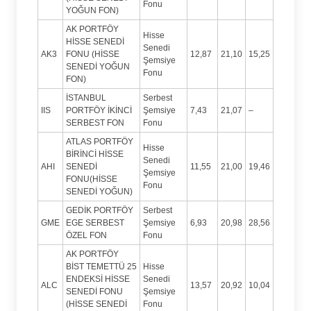
Fonu
YOĞUN FON)
AK PORTFÖY
Hisse
HİSSE SENEDİ
Senedi
AK3
FONU (HİSSE
12,87
21,10
15,25
Şemsiye
SENEDİ YOĞUN
Fonu
FON)
İSTANBUL
Serbest
IIS
PORTFÖY İKİNCİ
Şemsiye
7,43
21,07
–
SERBEST FON
Fonu
ATLAS PORTFÖY
Hisse
BİRİNCİ HİSSE
Senedi
AHI
SENEDİ
11,55
21,00
19,46
Şemsiye
FONU(HİSSE
Fonu
SENEDİ YOĞUN)
GEDİK PORTFÖY
Serbest
GME
EGE SERBEST
Şemsiye
6,93
20,98
28,56
ÖZEL FON
Fonu
AK PORTFÖY
BİST TEMETTÜ 25
Hisse
ENDEKSİ HİSSE
Senedi
ALC
13,57
20,92
10,04
SENEDİ FONU
Şemsiye
(HİSSE SENEDİ
Fonu