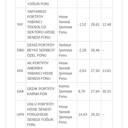
YOĞUN FON)
YAPI KREDİ
PORTFÖY
Hisse
YABANCI
Senedi
YAY
-1,52
28,61
12,48
TEKNOLOJİ
Şemsiye
SEKTÖRÜ HİSSE
Fonu
SENEDİ FONU
DENİZ PORTFÖY
Serbest
DBG
BEYAZ SERBEST
Şemsiye
-2,29
28,46
–
ÖZEL FONU
Fonu
AK PORTFÖY
Hisse
AMERİKA
Senedi
AFA
-2,63
27,93
13,61
YABANCI HİSSE
Şemsiye
SENEDİ FONU
Fonu
Karma
GEDİK PORTFÖY
GAK
Şemsiye
8,76
27,64
30,41
KARMA FON
Fonu
ÜNLÜ PORTFÖY
Hisse
HİSSE SENEDİ
Senedi
UPH
FONU(HİSSE
14,43
26,32
–
Şemsiye
SENEDİ YOĞUN
Fonu
FON)