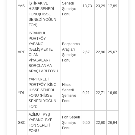
İŞTİRAK VE
Senedi
YAS
13,73
23,29
17,89
HİSSE SENEDİ
Şemsiye
FONU(HİSSE
Fonu
SENEDİ YOĞUN
FON)
İSTANBUL
PORTFÖY
YABANCI
Borçlanma
(GELİŞMEKTE
Araçları
ARE
2,67
22,96
25,67
OLAN
Şemsiye
PİYASALAR)
Fonu
BORÇLANMA
ARAÇLARI FONU
YAPI KREDİ
PORTFÖY İKİNCİ
Hisse
HİSSE SENEDİ
Senedi
YDI
9,21
22,71
16,69
FONU (HİSSE
Şemsiye
SENEDİ YOĞUN
Fonu
FON)
AZİMUT PYŞ
Fon Sepeti
YABANCI BYF
GBC
Şemsiye
9,50
22,60
26,94
FON SEPETİ
Fonu
FONU