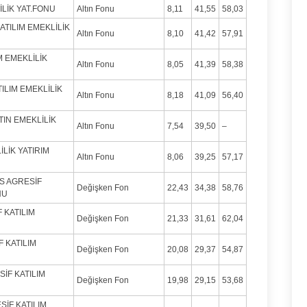
İLİK YAT.FONU
Altın Fonu
8,11
41,55
58,03
ATILIM EMEKLİLİK
Altın Fonu
8,10
41,42
57,91
IM EMEKLİLİK
Altın Fonu
8,05
41,39
58,38
TILIM EMEKLİLİK
Altın Fonu
8,18
41,09
56,40
TIN EMEKLİLİK
Altın Fonu
7,54
39,50
–
İLİK YATIRIM
Altın Fonu
8,06
39,25
57,17
KS AGRESİF
Değişken Fon
22,43
34,38
58,76
NU
 KATILIM
Değişken Fon
21,33
31,61
62,04
F KATILIM
Değişken Fon
20,08
29,37
54,87
SİF KATILIM
Değişken Fon
19,98
29,15
53,68
SİF KATILIM