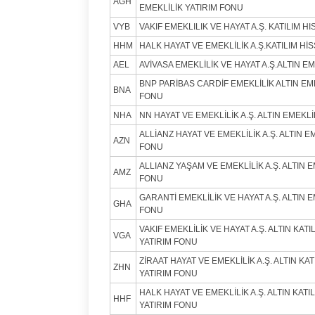
AGH
EMEKLİLİK YATIRIM FONU
VYB
VAKIF EMEKLILIK VE HAYAT A.Ş. KATILIM H
HHM
HALK HAYAT VE EMEKLİLİK A.Ş.KATILIM HİS
AEL
AVİVASA EMEKLİLİK VE HAYAT A.Ş.ALTIN EM
BNP PARİBAS CARDİF EMEKLİLİK ALTIN EME
BNA
FONU
NHA
NN HAYAT VE EMEKLİLİK A.Ş. ALTIN EMEKLİ
ALLİANZ HAYAT VE EMEKLİLİK A.Ş. ALTIN E
AZN
FONU
ALLIANZ YAŞAM VE EMEKLİLİK A.Ş. ALTIN E
AMZ
FONU
GARANTİ EMEKLİLİK VE HAYAT A.Ş. ALTIN E
GHA
FONU
VAKIF EMEKLİLİK VE HAYAT A.Ş. ALTIN KATI
VGA
YATIRIM FONU
ZİRAAT HAYAT VE EMEKLİLİK A.Ş. ALTIN KAT
ZHN
YATIRIM FONU
HALK HAYAT VE EMEKLİLİK A.Ş. ALTIN KATI
HHF
YATIRIM FONU