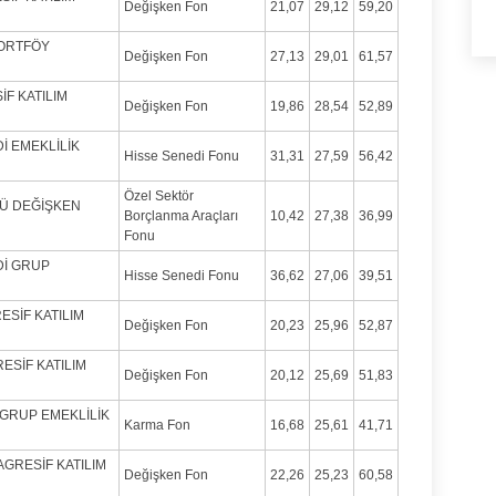
Değişken Fon
21,07
29,12
59,20
PORTFÖY
Değişken Fon
27,13
29,01
61,57
İF KATILIM
Değişken Fon
19,86
28,54
52,89
Dİ EMEKLİLİK
Hisse Senedi Fonu
31,31
27,59
56,42
Özel Sektör
CÜ DEĞİŞKEN
Borçlanma Araçları
10,42
27,38
36,99
Fonu
Dİ GRUP
Hisse Senedi Fonu
36,62
27,06
39,51
ESİF KATILIM
Değişken Fon
20,23
25,96
52,87
ESİF KATILIM
Değişken Fon
20,12
25,69
51,83
 GRUP EMEKLİLİK
Karma Fon
16,68
25,61
41,71
AGRESİF KATILIM
Değişken Fon
22,26
25,23
60,58