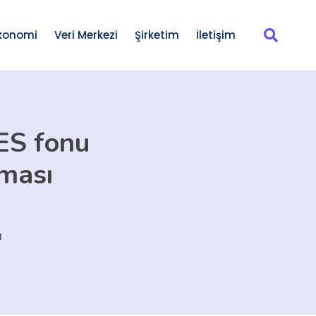
konomi
Veri Merkezi
Şirketim
İletişim
BES fonu
rması
ı