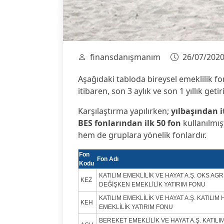
finansdanışmanım
26/07/202
Aşağıdaki tabloda bireysel emeklilik fo
itibaren, son 3 aylık ve son 1 yıllık getir
Karşılaştırma yapılırken;
yılbaşından i
BES fonlarından ilk 50 fon
kullanılmış
hem de gruplara yönelik fonlardır.
Fon
Fon Adı
Kodu
KATILIM EMEKLİLİK VE HAYAT A.Ş. OKS AGR
KEZ
DEĞİŞKEN EMEKLİLİK YATIRIM FONU
KATILIM EMEKLİLİK VE HAYAT A.Ş. KATILIM
KEH
EMEKLİLİK YATIRIM FONU
BEREKET EMEKLİLİK VE HAYAT A.Ş. KATILI