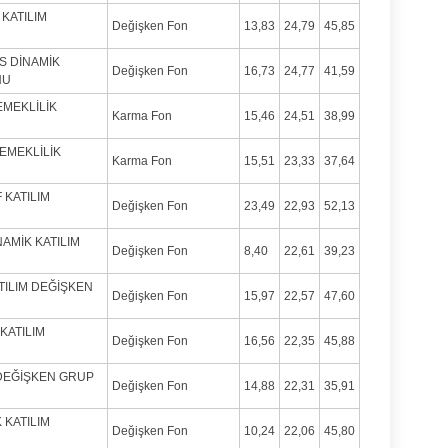
 KATILIM
Değişken Fon
13,83
24,79
45,85
KS DİNAMİK
Değişken Fon
16,73
24,77
41,59
NU
EMEKLİLİK
Karma Fon
15,46
24,51
38,99
 EMEKLİLİK
Karma Fon
15,51
23,33
37,64
 KATILIM
Değişken Fon
23,49
22,93
52,13
NAMİK KATILIM
Değişken Fon
8,40
22,61
39,23
ATILIM DEĞİŞKEN
Değişken Fon
15,97
22,57
47,60
KATILIM
Değişken Fon
16,56
22,35
45,88
M DEĞİŞKEN GRUP
Değişken Fon
14,88
22,31
35,91
 KATILIM
Değişken Fon
10,24
22,06
45,80