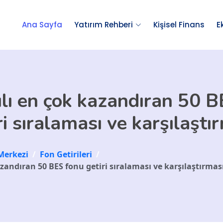
Ana Sayfa
Yatırım Rehberi
Kişisel Finans
E
lı en çok kazandıran 50 
ri sıralaması ve karşılaştı
Merkezi
/
Fon Getirileri
/
azandıran 50 BES fonu getiri sıralaması ve karşılaştırmas