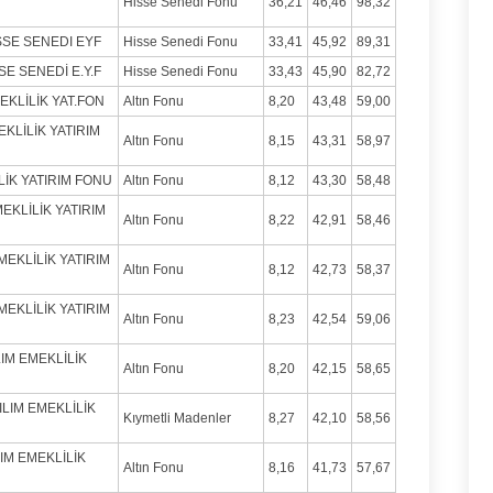
Hisse Senedi Fonu
36,21
46,46
98,32
ISSE SENEDI EYF
Hisse Senedi Fonu
33,41
45,92
89,31
SE SENEDİ E.Y.F
Hisse Senedi Fonu
33,43
45,90
82,72
EKLİLİK YAT.FON
Altın Fonu
8,20
43,48
59,00
KLİLİK YATIRIM
Altın Fonu
8,15
43,31
58,97
LİK YATIRIM FONU
Altın Fonu
8,12
43,30
58,48
MEKLİLİK YATIRIM
Altın Fonu
8,22
42,91
58,46
MEKLİLİK YATIRIM
Altın Fonu
8,12
42,73
58,37
MEKLİLİK YATIRIM
Altın Fonu
8,23
42,54
59,06
LIM EMEKLİLİK
Altın Fonu
8,20
42,15
58,65
ILIM EMEKLİLİK
Kıymetli Madenler
8,27
42,10
58,56
LIM EMEKLİLİK
Altın Fonu
8,16
41,73
57,67