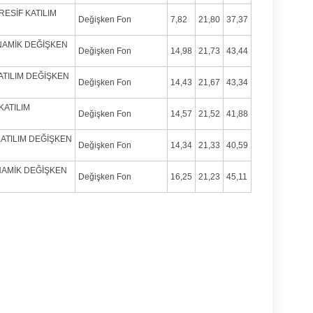
RESİF KATILIM
Değişken Fon
7,82
21,80
37,37
DİNAMİK DEĞİŞKEN
Değişken Fon
14,98
21,73
43,44
KATILIM DEĞİŞKEN
Değişken Fon
14,43
21,67
43,34
KATILIM
Değişken Fon
14,57
21,52
41,88
 KATILIM DEĞİŞKEN
Değişken Fon
14,34
21,33
40,59
İNAMİK DEĞİŞKEN
Değişken Fon
16,25
21,23
45,11