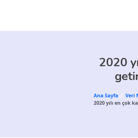
Skip to main content
2020 yı
geti
Ana Sayfa
/
Veri 
2020 yılı en çok k