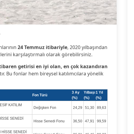
0
nlarının
24 Temmuz itibariyle
, 2020 yılbaşından
ilerini karşılaştırmalı olarak görebilirsiniz.
tibaren getirisi en iyi olan, en çok kazandıran
tır. Bu fonlar hem bireysel katılımcılara yönelik
3 Ay
Yılbaşı
1 Yıl
Fon Türü
(%)
(%)
(%)
ESİF KATILIM
Değişken Fon
24,29
51,30
89,63
 HİSSE SENEDİ
Hisse Senedi Fonu
36,50
47,91
99,59
M HİSSE SENEDİ