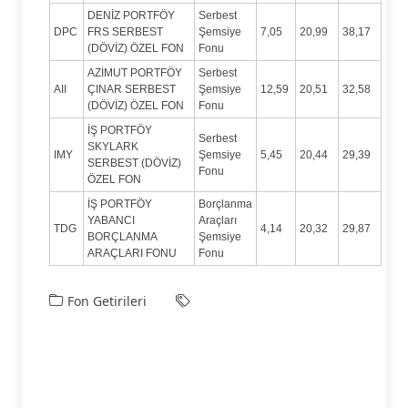
DENİZ PORTFÖY
Serbest
DPC
FRS SERBEST
Şemsiye
7,05
20,99
38,17
(DÖVİZ) ÖZEL FON
Fonu
AZİMUT PORTFÖY
Serbest
AII
ÇINAR SERBEST
Şemsiye
12,59
20,51
32,58
(DÖVİZ) ÖZEL FON
Fonu
İŞ PORTFÖY
Serbest
SKYLARK
IMY
Şemsiye
5,45
20,44
29,39
SERBEST (DÖVİZ)
Fonu
ÖZEL FON
İŞ PORTFÖY
Borçlanma
YABANCI
Araçları
TDG
4,14
20,32
29,87
BORÇLANMA
Şemsiye
ARAÇLARI FONU
Fonu
Fon Getirileri