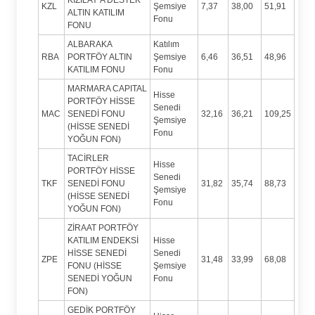
KZL
Şemsiye
7,37
38,00
51,91
ALTIN KATILIM
Fonu
FONU
ALBARAKA
Katılım
RBA
PORTFÖY ALTIN
Şemsiye
6,46
36,51
48,96
KATILIM FONU
Fonu
MARMARA CAPITAL
Hisse
PORTFÖY HİSSE
Senedi
MAC
SENEDİ FONU
32,16
36,21
109,25
Şemsiye
(HİSSE SENEDİ
Fonu
YOĞUN FON)
TACİRLER
Hisse
PORTFÖY HİSSE
Senedi
TKF
SENEDİ FONU
31,82
35,74
88,73
Şemsiye
(HİSSE SENEDİ
Fonu
YOĞUN FON)
ZİRAAT PORTFÖY
KATILIM ENDEKSİ
Hisse
HİSSE SENEDİ
Senedi
ZPE
31,48
33,99
68,08
FONU (HİSSE
Şemsiye
SENEDİ YOĞUN
Fonu
FON)
GEDİK PORTFÖY