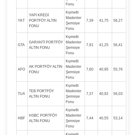
Fonu
Kıymetli
YAPI KREDİ
Madenler
YKT
PORTFÖY ALTIN
7,39
41,75
56,27
Şemsiye
FONU
Fonu
Kıymetli
GARANTİ PORTFÖY
Madenler
GTA
7,91
41,25
56,41
ALTIN FONU
Şemsiye
Fonu
Kıymetli
AK PORTFÖY ALTIN
Madenler
AFO
7,60
40,95
55,76
FONU
Şemsiye
Fonu
Kıymetli
TEB PORTFÖY
Madenler
TUA
7,37
40,92
56,03
ALTIN FONU
Şemsiye
Fonu
Kıymetli
HSBC PORTFÖY
Madenler
HBF
7,44
40,55
53,14
ALTIN FONU
Şemsiye
Fonu
Kıymetli