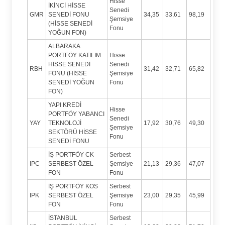
Hisse
İKİNCİ HİSSE
Senedi
GMR
SENEDİ FONU
34,35
33,61
98,19
Şemsiye
(HİSSE SENEDİ
Fonu
YOĞUN FON)
ALBARAKA
PORTFÖY KATILIM
Hisse
HİSSE SENEDİ
Senedi
RBH
31,42
32,71
65,82
FONU (HİSSE
Şemsiye
SENEDİ YOĞUN
Fonu
FON)
YAPI KREDİ
Hisse
PORTFÖY YABANCI
Senedi
YAY
TEKNOLOJİ
17,92
30,76
49,30
Şemsiye
SEKTÖRÜ HİSSE
Fonu
SENEDİ FONU
İŞ PORTFÖY CK
Serbest
IPC
SERBEST ÖZEL
Şemsiye
21,13
29,36
47,07
FON
Fonu
İŞ PORTFÖY KOS
Serbest
IPK
SERBEST ÖZEL
Şemsiye
23,00
29,35
45,99
FON
Fonu
İSTANBUL
Serbest