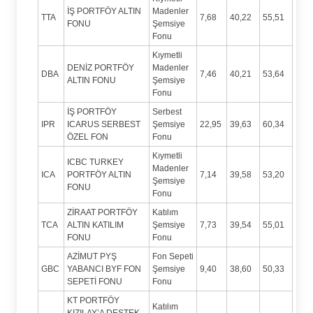
İŞ PORTFÖY ALTIN
Madenler
TTA
7,68
40,22
55,51
FONU
Şemsiye
Fonu
Kıymetli
DENİZ PORTFÖY
Madenler
DBA
7,46
40,21
53,64
ALTIN FONU
Şemsiye
Fonu
İŞ PORTFÖY
Serbest
IPR
ICARUS SERBEST
Şemsiye
22,95
39,63
60,34
ÖZEL FON
Fonu
Kıymetli
ICBC TURKEY
Madenler
ICA
PORTFÖY ALTIN
7,14
39,58
53,20
Şemsiye
FONU
Fonu
ZİRAAT PORTFÖY
Katılım
TCA
ALTIN KATILIM
Şemsiye
7,73
39,54
55,01
FONU
Fonu
AZİMUT PYŞ
Fon Sepeti
GBC
YABANCI BYF FON
Şemsiye
9,40
38,60
50,33
SEPETİ FONU
Fonu
KT PORTFÖY
Katılım
KIZILAY’A DESTEK