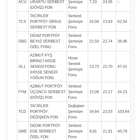
ACU
URARTU SERBEST
Şemsiye
7,33
24,05
–
(DÖVİZ) FON
Fonu
TACİRLER
Serbest
TCS
PORTFÖY SİRİUS
Şemsiye
24,08
23,93
62,54
SERBEST FON
Fonu
DENİZ PORTFÖY
Serbest
DBG
BEYAZ SERBEST
Şemsiye
22,50
22,74
36,46
ÖZEL FONU
Fonu
AZİMUT PYŞ
Hisse
BİRİNCİ HİSSE
Senedi
GL1
SENEDİ FONU
23,75
22,70
47,41
Şemsiye
(HİSSE SENEDİ
Fonu
YOĞUN FON)
AZİMUT PORTFÖY
Serbest
FYM
ÜÇÜNCÜ SERBEST
Şemsiye
15,08
22,17
34,23
(DÖVİZ) FON
Fonu
TACİRLER
Değişken
TCD
PORTFÖY
Şemsiye
34,64
22,03
103,64
DEĞIŞKEN FON
Fonu
GEDİK PORTFÖY
Serbest
GME
EGE SERBEST
Şemsiye
9,91
21,91
40,79
ÖZEL FON
Fonu