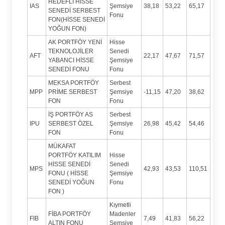
HEDEFLİ HİSSE
IAS
Şemsiye
38,18
53,22
65,17
SENEDİ SERBEST
Fonu
FON(HİSSE SENEDİ
YOĞUN FON)
AK PORTFÖY YENİ
Hisse
TEKNOLOJİLER
Senedi
AFT
22,17
47,67
71,57
YABANCI HİSSE
Şemsiye
SENEDİ FONU
Fonu
MEKSA PORTFÖY
Serbest
MPP
PRİME SERBEST
Şemsiye
-11,15
47,20
38,62
FON
Fonu
İŞ PORTFÖY AS
Serbest
IPU
SERBEST ÖZEL
Şemsiye
26,98
45,42
54,46
FON
Fonu
MÜKAFAT
PORTFÖY KATILIM
Hisse
HİSSE SENEDİ
Senedi
MPS
42,93
43,53
110,51
FONU ( HİSSE
Şemsiye
SENEDİ YOĞUN
Fonu
FON )
Kıymetli
FİBA PORTFÖY
Madenler
FIB
7,49
41,83
56,22
ALTIN FONU
Şemsiye