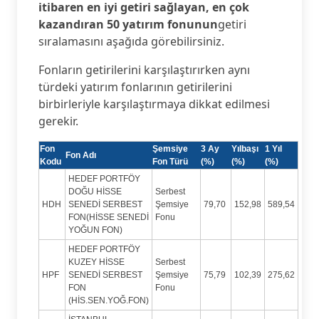
itibaren en iyi getiri sağlayan, en çok
kazandıran 50 yatırım fonunun
getiri
sıralamasını aşağıda görebilirsiniz.
Fonların getirilerini karşılaştırırken aynı
türdeki yatırım fonlarının getirilerini
birbirleriyle karşılaştırmaya dikkat edilmesi
gerekir.
Fon
Şemsiye
3 Ay
Yılbaşı
1 Yıl
Fon Adı
Kodu
Fon Türü
(%)
(%)
(%)
HEDEF PORTFÖY
DOĞU HİSSE
Serbest
HDH
SENEDİ SERBEST
Şemsiye
79,70
152,98
589,54
FON(HİSSE SENEDİ
Fonu
YOĞUN FON)
HEDEF PORTFÖY
KUZEY HİSSE
Serbest
HPF
SENEDİ SERBEST
Şemsiye
75,79
102,39
275,62
FON
Fonu
(HİS.SEN.YOĞ.FON)