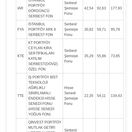
İSTANBUL
Serbest
PORTFÖY
IAR
Şemsiye
42,54
92,63
177,93
DÖRDÜNCÜ
Fonu
SERBEST FON
İSTANBUL
Serbest
FYA
PORTFÖY ARK II
Şemsiye
30,82
59,71
95,78
SERBEST FON
Fonu
KT PORTFÖY
CEYLAN KİRA
Serbest
SERTİFİKALARI
KTE
Şemsiye
35,29
55,86
73,85
KATILIM
Fonu
SERBEST(DÖVİZ)
ÖZEL FON
İŞ PORTFÖY BİST
TEKNOLOJİ
AĞIRLIKLI
Hisse
SINIRLAMALI
Senedi
TTE
22,35
54,11
134,43
ENDEKSİ HİSSE
Şemsiye
SENEDİ FONU
Fonu
(HİSSE SENEDİ
YOĞUN FON)
QİNVEST PORTFÖY
MUTLAK GETİRİ
Serbest