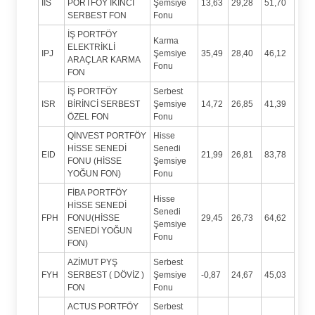
IIS
PORTFÖY İKİNCİ
Şemsiye
13,63
29,28
51,70
SERBEST FON
Fonu
İŞ PORTFÖY
Karma
ELEKTRİKLİ
IPJ
Şemsiye
35,49
28,40
46,12
ARAÇLAR KARMA
Fonu
FON
İŞ PORTFÖY
Serbest
ISR
BİRİNCİ SERBEST
Şemsiye
14,72
26,85
41,39
ÖZEL FON
Fonu
QİNVEST PORTFÖY
Hisse
HİSSE SENEDİ
Senedi
EID
21,99
26,81
83,78
FONU (HİSSE
Şemsiye
YOĞUN FON)
Fonu
FİBA PORTFÖY
Hisse
HİSSE SENEDİ
Senedi
FPH
FONU(HİSSE
29,45
26,73
64,62
Şemsiye
SENEDİ YOĞUN
Fonu
FON)
AZİMUT PYŞ
Serbest
FYH
SERBEST ( DÖVİZ )
Şemsiye
-0,87
24,67
45,03
FON
Fonu
ACTUS PORTFÖY
Serbest