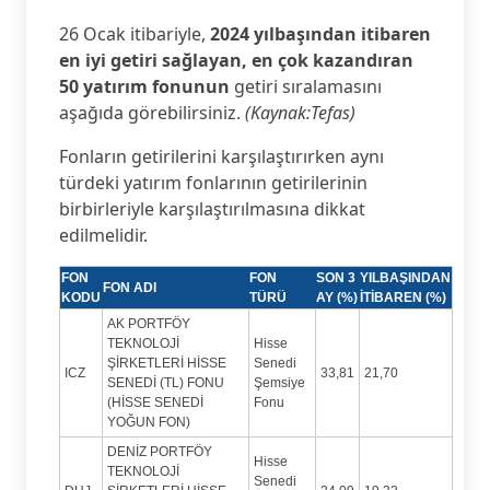
26 Ocak itibariyle,
2024 yılbaşından itibaren
en iyi getiri sağlayan, en çok kazandıran
50 yatırım fonunun
getiri sıralamasını
aşağıda görebilirsiniz.
(Kaynak:Tefas)
Fonların getirilerini karşılaştırırken aynı
türdeki yatırım fonlarının getirilerinin
birbirleriyle karşılaştırılmasına dikkat
edilmelidir.
FON
FON
SON 3
YILBAŞINDAN
FON ADI
KODU
TÜRÜ
AY (%)
İTİBAREN (%)
AK PORTFÖY
TEKNOLOJİ
Hisse
ŞİRKETLERİ HİSSE
Senedi
ICZ
33,81
21,70
SENEDİ (TL) FONU
Şemsiye
(HİSSE SENEDİ
Fonu
YOĞUN FON)
DENİZ PORTFÖY
Hisse
TEKNOLOJİ
Senedi