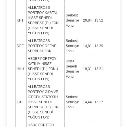
ALLBATROSS
PORTFÖY KARTAL
Serbest
HİSSE SENEDİ
KHT
Şemsiye
20,84
13,52
SERBEST (TL) FON
Fonu
(HİSSE SENEDİ
YOĞUN FON)
ALLBATROSS
Serbest
DEF
PORTFÖY DEFNE
Şemsiye
14,81
13,29
SERBEST FON
Fonu
HEDEF PORTFÖY
Hisse
KATILIM HİSSE
Senedi
HKH
SENEDİ (TL) FONU
19,31
13,21
Şemsiye
(HİSSE SENEDİ
Fonu
YOĞUN FON)
ALLBATROSS
PORTFÖY GIDA VE
İÇECEK SEKTÖRÜ
Serbest
GIH
HİSSE SENEDİ
Şemsiye
14,44
13,17
SERBEST (TL) FON
Fonu
(HİSSE SENEDİ
YOĞUN FON)
HSBC PORTFÖY