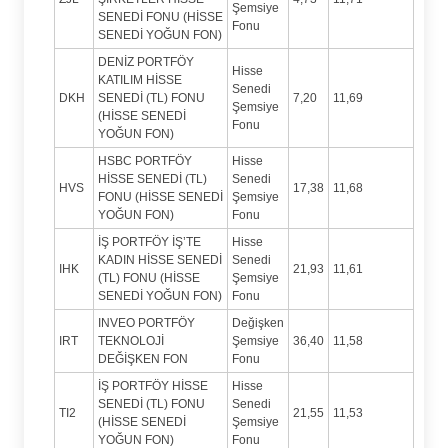
Şemsiye
SENEDİ FONU (HİSSE
Fonu
SENEDİ YOĞUN FON)
DENİZ PORTFÖY
Hisse
KATILIM HİSSE
Senedi
DKH
SENEDİ (TL) FONU
7,20
11,69
Şemsiye
(HİSSE SENEDİ
Fonu
YOĞUN FON)
HSBC PORTFÖY
Hisse
HİSSE SENEDİ (TL)
Senedi
HVS
17,38
11,68
FONU (HİSSE SENEDİ
Şemsiye
YOĞUN FON)
Fonu
İŞ PORTFÖY İŞ’TE
Hisse
KADIN HİSSE SENEDİ
Senedi
IHK
21,93
11,61
(TL) FONU (HİSSE
Şemsiye
SENEDİ YOĞUN FON)
Fonu
INVEO PORTFÖY
Değişken
IRT
TEKNOLOJİ
Şemsiye
36,40
11,58
DEĞİŞKEN FON
Fonu
İŞ PORTFÖY HİSSE
Hisse
SENEDİ (TL) FONU
Senedi
TI2
21,55
11,53
(HİSSE SENEDİ
Şemsiye
YOĞUN FON)
Fonu