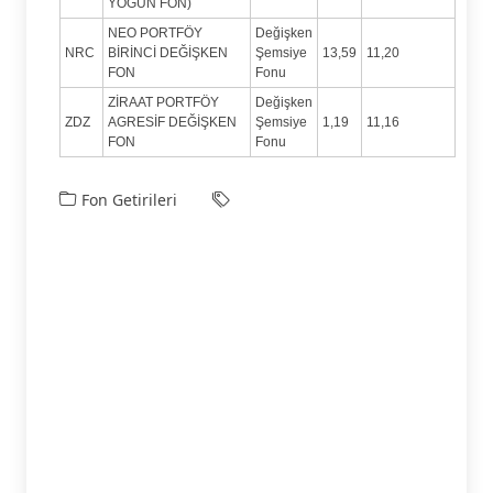
YOĞUN FON)
NEO PORTFÖY
Değişken
NRC
BİRİNCİ DEĞİŞKEN
Şemsiye
13,59
11,20
FON
Fonu
ZİRAAT PORTFÖY
Değişken
ZDZ
AGRESİF DEĞİŞKEN
Şemsiye
1,19
11,16
FON
Fonu
Fon Getirileri