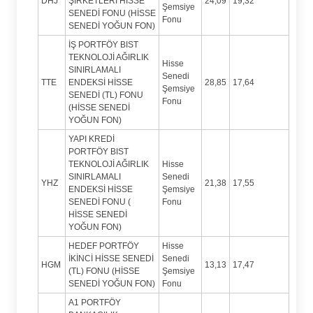
DHJ
ŞİRKETLERİ HİSSE
24,09
19,32
Şemsiye
SENEDİ FONU (HİSSE
Fonu
SENEDİ YOĞUN FON)
İŞ PORTFÖY BIST
TEKNOLOJİ AĞIRLIK
Hisse
SINIRLAMALI
Senedi
TTE
ENDEKSİ HİSSE
28,85
17,64
Şemsiye
SENEDİ (TL) FONU
Fonu
(HİSSE SENEDİ
YOĞUN FON)
YAPI KREDİ
PORTFÖY BIST
TEKNOLOJİ AĞIRLIK
Hisse
SINIRLAMALI
Senedi
YHZ
21,38
17,55
ENDEKSİ HİSSE
Şemsiye
SENEDİ FONU (
Fonu
HİSSE SENEDİ
YOĞUN FON)
HEDEF PORTFÖY
Hisse
İKİNCİ HİSSE SENEDİ
Senedi
HGM
13,13
17,47
(TL) FONU (HİSSE
Şemsiye
SENEDİ YOĞUN FON)
Fonu
A1 PORTFÖY