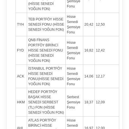
Şemsiye
(HİSSE SENEDİ
Fonu
YOĞUN FON)
Hisse
TEB PORTFÖY HİSSE
Senedi
TYH
SENEDİ FONU (HİSSE
20,42
12,50
Şemsiye
SENEDİ YOĞUN FON)
Fonu
QNB FİNANS
Hisse
PORTFÖY BİRİNCİ
Senedi
FYD
HİSSE SENEDİ FONU
16,82
12,42
Şemsiye
(HİSSE SENEDİ
Fonu
YOĞUN FON)
İSTANBUL PORTFÖY
Hisse
HİSSE SENEDİ
Senedi
ACK
14,06
12,17
FONU(HİSSE SENEDİ
Şemsiye
YOĞUN FON)
Fonu
HEDEF PORTFÖY
BAŞAK HİSSE
Serbest
HKM
SENEDİ SERBEST
Şemsiye
18,37
12,09
(TL) FON (HİSSE
Fonu
SENEDİ YOĞUN FON)
ATLAS PORTFÖY
Hisse
BİRİNCİ HİSSE
Senedi
AHI
16,97
12,00