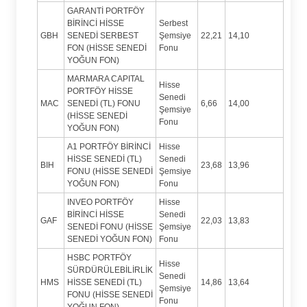
GARANTİ PORTFÖY
BİRİNCİ HİSSE
Serbest
GBH
SENEDİ SERBEST
Şemsiye
22,21
14,10
FON (HİSSE SENEDİ
Fonu
YOĞUN FON)
MARMARA CAPITAL
Hisse
PORTFÖY HİSSE
Senedi
MAC
SENEDİ (TL) FONU
6,66
14,00
Şemsiye
(HİSSE SENEDİ
Fonu
YOĞUN FON)
A1 PORTFÖY BİRİNCİ
Hisse
HİSSE SENEDİ (TL)
Senedi
BIH
23,68
13,96
FONU (HİSSE SENEDİ
Şemsiye
YOĞUN FON)
Fonu
INVEO PORTFÖY
Hisse
BİRİNCİ HİSSE
Senedi
GAF
22,03
13,83
SENEDİ FONU (HİSSE
Şemsiye
SENEDİ YOĞUN FON)
Fonu
HSBC PORTFÖY
Hisse
SÜRDÜRÜLEBİLİRLİK
Senedi
HMS
HİSSE SENEDİ (TL)
14,86
13,64
Şemsiye
FONU (HİSSE SENEDİ
Fonu
YOĞUN FON)