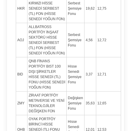
KIRMIZI HİSSE
Serbest
HKR
SENEDİ SERBEST
Şemsiye
19,62
12,75
(TL) FON (HİSSE
Fonu
SENEDİ YOĞUN FON)
ALLBATROSS
PORTFÖY İNŞAAT
Serbest
SEKTÖRÜ HİSSE
AOJ
Şemsiye
4,56
12,72
SENEDİ SERBEST
Fonu
(TL) FON (HİSSE
SENEDİ YOĞUN FON)
QNB FİNANS
PORTFÖY BIST 100
Hisse
DIŞI ŞİRKETLER
Senedi
BID
3,37
12,71
HİSSE SENEDİ (TL)
Şemsiye
FONU (HİSSE SENEDİ
Fonu
YOĞUN FON)
ZİRAAT PORTFÖY
Değişken
METAVERSE VE YENİ
ZMY
Şemsiye
35,63
12,65
TEKNOLOJİLER
Fonu
DEĞİŞKEN FON
OYAK PORTFÖY
Hisse
BİRİNCİ HİSSE
Senedi
OHB
SENEDİ (TL) FONU
12,01
12,53