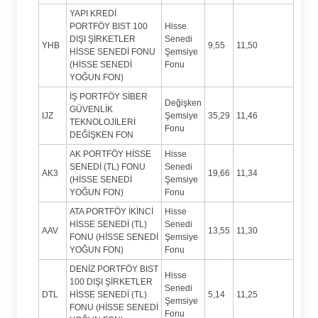
YAPI KREDİ
PORTFÖY BIST 100
Hisse
DIŞI ŞİRKETLER
Senedi
YHB
9,55
11,50
HİSSE SENEDİ FONU
Şemsiye
(HİSSE SENEDİ
Fonu
YOĞUN FON)
İŞ PORTFÖY SİBER
Değişken
GÜVENLİK
IJZ
Şemsiye
35,29
11,46
TEKNOLOJİLERİ
Fonu
DEĞİŞKEN FON
AK PORTFÖY HİSSE
Hisse
SENEDİ (TL) FONU
Senedi
AK3
19,66
11,34
(HİSSE SENEDİ
Şemsiye
YOĞUN FON)
Fonu
ATA PORTFÖY İKİNCİ
Hisse
HİSSE SENEDİ (TL)
Senedi
AAV
13,55
11,30
FONU (HİSSE SENEDİ
Şemsiye
YOĞUN FON)
Fonu
DENİZ PORTFÖY BIST
Hisse
100 DIŞI ŞİRKETLER
Senedi
DTL
HİSSE SENEDİ (TL)
5,14
11,25
Şemsiye
FONU (HİSSE SENEDİ
Fonu