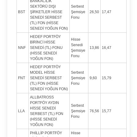
BANKACILIK
SEKTÖRÜ DIŞI
Serbest
BST
ŞİRKETLER HİSSE
Şemsiye
26,50
17,47
SENEDİ SERBEST
Fonu
(TL) FON (HİSSE
SENEDİ YOĞUN FON)
HEDEF PORTFÖY
Hisse
BİRİNCİ HİSSE
Senedi
NNF
SENEDİ (TL) FONU
13,86
16,47
Şemsiye
(HİSSE SENEDİ
Fonu
YOĞUN FON)
HEDEF PORTFÖY
MODEL HİSSE
Serbest
FNT
SENEDİ SERBEST
Şemsiye
9,60
15,79
(TL) FON (HİSSE
Fonu
SENEDİ YOĞUN FON)
ALLBATROSS
PORTFÖY AYDIN
Serbest
HİSSE SENEDİ
LLA
Şemsiye
76,56
15,77
SERBEST (TL) FON
Fonu
(HİSSE SENEDİ
YOĞUN FON)
PHİLLİP PORTFÖY
Hisse