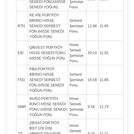
SENEDİ FONU(HİSSE
Şemsiye
SENEDİ YOĞUN)
Fonu
RE-PIE PORTFÖY
BİRİNCİ HİSSE
Serbest
RTH
SENEDİ SERBEST
Şemsiye
12,98
11,95
FON (HİSSE SENEDİ
Fonu
YOĞUN FON)
Hisse
QİNVEST PORTFÖY
Senedi
EID
HİSSE SENEDİ FONU
30,14
11,92
Şemsiye
(HİSSE YOĞUN FON)
Fonu
FİBA PORTFÖY
BİRİNCİ HİSSE
Serbest
FSG
SENEDİ SERBEST
Şemsiye
18,58
11,88
FON (HİSSE SENEDİ
Fonu
YOĞUN FON)
INVEO PORTFÖY
Hisse
İKİNCİ HİSSE SENEDİ
Senedi
GMR
9,58
11,79
FONU (HİSSE SENEDİ
Şemsiye
YOĞUN FON)
Fonu
ZİRAAT PORTFÖY
Hisse
BIST 100 DIŞI
Senedi
ZJL
ŞİRKETLER HİSSE
4,73
11,71