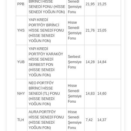
BİRİNCİ HİSSE
Senedi
PPB
21,95
15,25
SENEDİ FONU (HİSSE
Şemsiye
SENEDİ YOĞUN FON)
Fonu
YAPI KREDİ
Hisse
PORTFÖY BİRİNCİ
Senedi
YHS
HİSSE SENEDİ FONU
21,76
15,05
Şemsiye
(HİSSE SENEDİ
Fonu
YOĞUN FON)
YAPI KREDİ
PORTFÖY KARAKÖY
Serbest
HİSSE SENEDİ
YUB
Şemsiye
14,28
14,84
SERBEST FON
Fonu
(HİSSE SENEDİ
YOĞUN FON)
NEO PORTFÖY
Hisse
BİRİNCİ HİSSE
Senedi
NHY
SENEDİ (TL) FONU
14,83
14,60
Şemsiye
(HİSSE SENEDİ
Fonu
YOĞUN FON)
AURA PORTFÖY
Hisse
HİSSE SENEDİ FONU
Senedi
TLH
7,42
14,37
(HİSSE SENEDİ
Şemsiye
YOĞUN FON)
Fonu