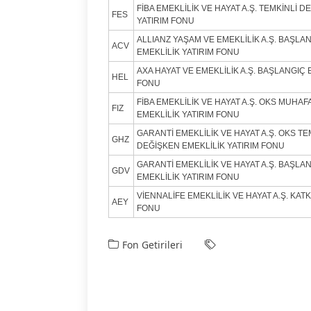
FİBA EMEKLİLİK VE HAYAT A.Ş. TEMKİNLİ 
FES
YATIRIM FONU
ALLIANZ YAŞAM VE EMEKLİLİK A.Ş. BAŞLAN
ACV
EMEKLİLİK YATIRIM FONU
AXA HAYAT VE EMEKLİLİK A.Ş. BAŞLANGIÇ 
HEL
FONU
FİBA EMEKLİLİK VE HAYAT A.Ş. OKS MUHA
FIZ
EMEKLİLİK YATIRIM FONU
GARANTİ EMEKLİLİK VE HAYAT A.Ş. OKS TE
GHZ
DEĞİŞKEN EMEKLİLİK YATIRIM FONU
GARANTİ EMEKLİLİK VE HAYAT A.Ş. BAŞLAN
GDV
EMEKLİLİK YATIRIM FONU
VİENNALİFE EMEKLİLİK VE HAYAT A.Ş. KATK
AEY
FONU
Fon Getirileri