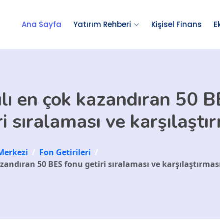
Ana Sayfa
Yatırım Rehberi
Kişisel Finans
E
lı en çok kazandıran 50 
ri sıralaması ve karşılaştı
Merkezi
/
Fon Getirileri
/
azandıran 50 BES fonu getiri sıralaması ve karşılaştırmas