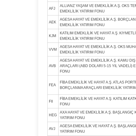
ALLIANZ YAŞAM VE EMEKLİLİK A.Ş. OKS T
AFJ
EMEKLİLİK YATIRIM FONU
AGESA HAYAT VE EMEKLİLİK A.Ş. BORÇLA
AEK
EMEKLİLİK YATIRIM FONU
KATILIM EMEKLİLİK VE HAYAT A.Ş. KIYMET
KJM
EMEKLİLİK YATIRIM FONU
AGESA HAYAT VE EMEKLİLİK A.Ş. OKS MU
VVM
EMEKLİLİK YATIRIM FONU
AGESA HAYAT VE EMEKLİLİK A.Ş. KAMU D
AVB
ARAÇLARI (ABD DOLARI 5-15 YIL VADELİ) E
FONU
FİBA EMEKLİLİK VE HAYAT A.Ş. ATLAS PO
FEA
BORÇLANMA ARAÇLARI EMEKLİLİK YATIRI
FİBA EMEKLİLİK VE HAYAT A.Ş. KATILIM KAT
FII
FONU
AXA HAYAT VE EMEKLİLİK A.Ş. BAŞLANGIÇ 
HEG
YATIRIM FONU
AGESA EMEKLİLİK VE HAYAT A.Ş. BAŞLANGI
AVJ
YATIRIM FONU