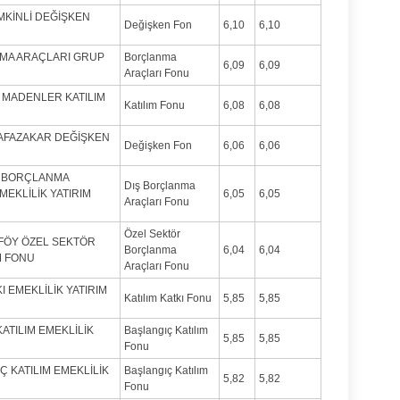
EMKİNLİ DEĞİŞKEN
Değişken Fon
6,10
6,10
NMA ARAÇLARI GRUP
Borçlanma
6,09
6,09
Araçları Fonu
Lİ MADENLER KATILIM
Katılım Fonu
6,08
6,08
HAFAZAKAR DEĞİŞKEN
Değişken Fon
6,06
6,06
IŞ BORÇLANMA
Dış Borçlanma
MEKLİLİK YATIRIM
6,05
6,05
Araçları Fonu
Özel Sektör
RTFÖY ÖZEL SEKTÖR
Borçlanma
6,04
6,04
M FONU
Araçları Fonu
KI EMEKLİLİK YATIRIM
Katılım Katkı Fonu
5,85
5,85
KATILIM EMEKLİLİK
Başlangıç Katılım
5,85
5,85
Fonu
Ç KATILIM EMEKLİLİK
Başlangıç Katılım
5,82
5,82
Fonu