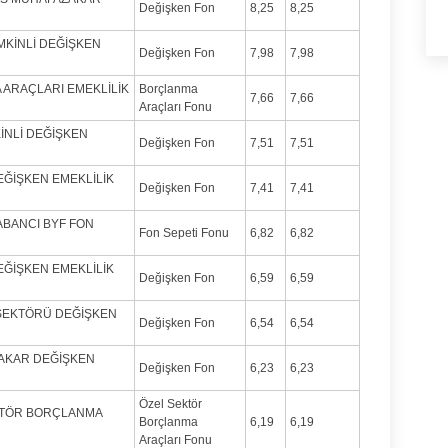
Değişken Fon
8,25
8,25
EMKİNLİ DEĞİŞKEN
Değişken Fon
7,98
7,98
A ARAÇLARI EMEKLİLİK
Borçlanma
7,66
7,66
Araçları Fonu
İNLİ DEĞİŞKEN
Değişken Fon
7,51
7,51
DEĞİŞKEN EMEKLİLİK
Değişken Fon
7,41
7,41
ABANCI BYF FON
Fon Sepeti Fonu
6,82
6,82
DEĞİŞKEN EMEKLİLİK
Değişken Fon
6,59
6,59
İ SEKTÖRÜ DEĞİŞKEN
Değişken Fon
6,54
6,54
ZAKAR DEĞİŞKEN
Değişken Fon
6,23
6,23
Özel Sektör
EKTÖR BORÇLANMA
Borçlanma
6,19
6,19
Araçları Fonu