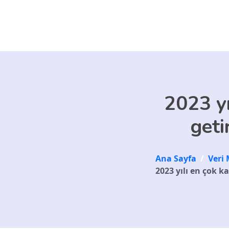
Skip to main content
2023 yı
geti
Ana Sayfa
/
Veri 
2023 yılı en çok k