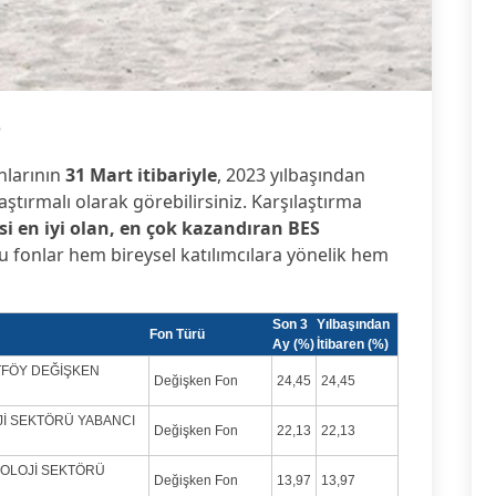
3
nlarının
31 Mart itibariyle
, 2023 yılbaşından
ılaştırmalı olarak görebilirsiniz. Karşılaştırma
isi en iyi olan, en çok kazandıran BES
 Bu fonlar hem bireysel katılımcılara yönelik hem
Son 3
Yılbaşından
Fon Türü
Ay (%)
İtibaren (%)
RTFÖY DEĞİŞKEN
Değişken Fon
24,45
24,45
Jİ SEKTÖRÜ YABANCI
Değişken Fon
22,13
22,13
KNOLOJİ SEKTÖRÜ
Değişken Fon
13,97
13,97