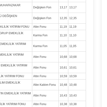
S MUHAFAZAKAR
Değişken Fon
13,17
13,17
CÜ DEĞİŞKEN
Değişken Fon
12,35
12,35
KLİLİK YATIRIM FONU
Altın Fonu
11,19
11,19
 GRUP EMEKLİLİK
Karma Fon
11,10
11,10
EMEKLİLİK YATIRIM
Karma Fon
11,05
11,05
MEKLİLİK YATIRIM
Altın Fonu
10,68
10,68
 EMEKLİLİK YATIRIM
Altın Fonu
10,61
10,61
LİK YATIRIM FONU
Altın Fonu
10,59
10,59
ILIM EMEKLİLİK
Altın Katılım Fonu
10,48
10,48
TIN EMEKLİLİK YATIRIM
Altın Fonu
10,43
10,43
LİLİK YATIRIM FONU
Altın Fonu
10,38
10,38