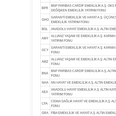
BNP PARİBAS CARDİF EMEKLİLİK A.Ş. OK
BPR
DEĞİŞKEN EMEKLİLİK YATIRIM FONU
GARANTİ EMEKLİLİK VE HAYAT A.Ş. ÜÇÜN
GHO
EMEKLİLİK YATIRIM FONU
BGL
ANADOLU HAYAT EMEKLİLİK A.Ş. ALTIN EME
ALLIANZ YAŞAM VE EMEKLİLİK A.Ş. KARMA
AMY
YATIRIM FONU
GARANTİ EMEKLİLİK VE HAYAT A.Ş. KARMA 
GCY
FONU
ALLIANZ YAŞAM VE EMEKLİLİK A.Ş. ALTIN E
AMZ
FONU
BNP PARİBAS CARDİF EMEKLİLİK A.Ş. ALTIN
BNA
FONU
NHA
NN HAYAT VE EMEKLİLİK A.Ş. ALTIN EMEKLİ
ANADOLU HAYAT EMEKLİLİK A.Ş. ALTIN KAT
AEA
YATIRIM FONU
CİGNA SAĞLIK HAYAT VE EMEKLİLİK A.Ş. AL
CFA
FONU
GRA
FİBA EMEKLİLİK VE HAYAT A.Ş. ALTIN EMEK