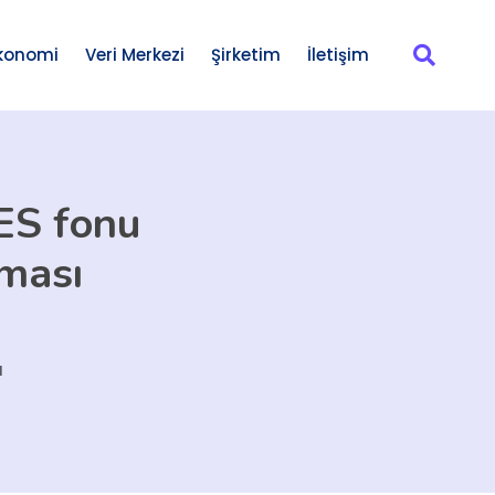
konomi
Veri Merkezi
Şirketim
İletişim
BES fonu
rması
ı