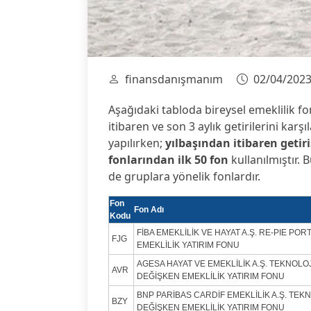
finansdanışmanım
02/04/202
Aşağıdaki tabloda bireysel emeklilik fo
itibaren ve son 3 aylık getirilerini karş
yapılırken;
yılbaşından itibaren getir
fonlarından ilk 50 fon
kullanılmıştır.
de gruplara yönelik fonlardır.
Fon
Fon Adı
Kodu
FİBA EMEKLİLİK VE HAYAT A.Ş. RE-PIE PO
FJG
EMEKLİLİK YATIRIM FONU
AGESA HAYAT VE EMEKLİLİK A.Ş. TEKNOLO
AVR
DEĞİŞKEN EMEKLİLİK YATIRIM FONU
BNP PARİBAS CARDİF EMEKLİLİK A.Ş. TE
BZY
DEĞİŞKEN EMEKLİLİK YATIRIM FONU