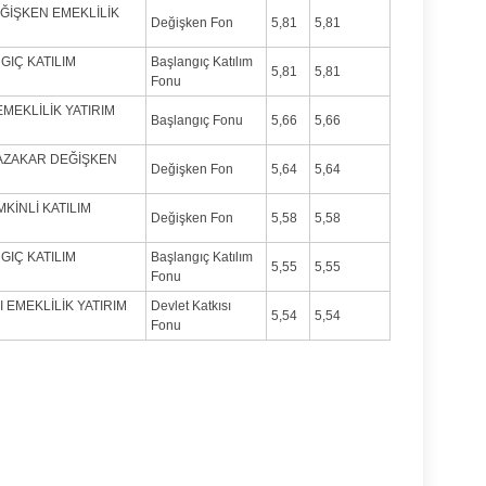
DEĞİŞKEN EMEKLİLİK
Değişken Fon
5,81
5,81
GIÇ KATILIM
Başlangıç Katılım
5,81
5,81
Fonu
EMEKLİLİK YATIRIM
Başlangıç Fonu
5,66
5,66
FAZAKAR DEĞİŞKEN
Değişken Fon
5,64
5,64
MKİNLİ KATILIM
Değişken Fon
5,58
5,58
GIÇ KATILIM
Başlangıç Katılım
5,55
5,55
Fonu
I EMEKLİLİK YATIRIM
Devlet Katkısı
5,54
5,54
Fonu