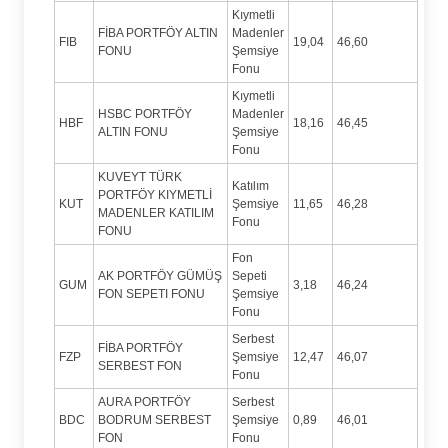
Kıymetli
FİBA PORTFÖY ALTIN
Madenler
FIB
19,04
46,60
FONU
Şemsiye
Fonu
Kıymetli
HSBC PORTFÖY
Madenler
HBF
18,16
46,45
ALTIN FONU
Şemsiye
Fonu
KUVEYT TÜRK
Katılım
PORTFÖY KIYMETLİ
KUT
Şemsiye
11,65
46,28
MADENLER KATILIM
Fonu
FONU
Fon
AK PORTFÖY GÜMÜŞ
Sepeti
GUM
3,18
46,24
FON SEPETI FONU
Şemsiye
Fonu
Serbest
FİBA PORTFÖY
FZP
Şemsiye
12,47
46,07
SERBEST FON
Fonu
AURA PORTFÖY
Serbest
BDC
BODRUM SERBEST
Şemsiye
0,89
46,01
FON
Fonu