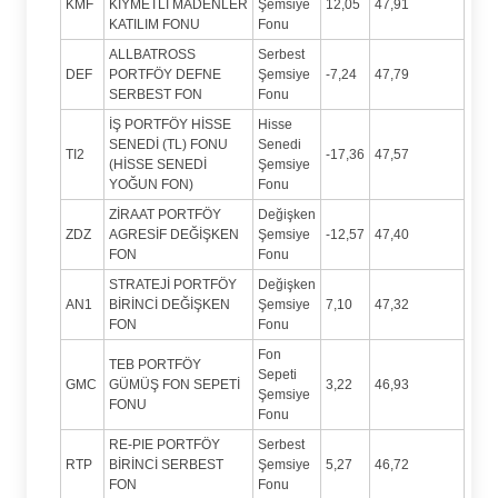
KMF
KIYMETLİ MADENLER
Şemsiye
12,05
47,91
KATILIM FONU
Fonu
ALLBATROSS
Serbest
DEF
PORTFÖY DEFNE
Şemsiye
-7,24
47,79
SERBEST FON
Fonu
İŞ PORTFÖY HİSSE
Hisse
SENEDİ (TL) FONU
Senedi
TI2
-17,36
47,57
(HİSSE SENEDİ
Şemsiye
YOĞUN FON)
Fonu
ZİRAAT PORTFÖY
Değişken
ZDZ
AGRESİF DEĞİŞKEN
Şemsiye
-12,57
47,40
FON
Fonu
STRATEJİ PORTFÖY
Değişken
AN1
BİRİNCİ DEĞİŞKEN
Şemsiye
7,10
47,32
FON
Fonu
Fon
TEB PORTFÖY
Sepeti
GMC
GÜMÜŞ FON SEPETİ
3,22
46,93
Şemsiye
FONU
Fonu
RE-PIE PORTFÖY
Serbest
RTP
BİRİNCİ SERBEST
Şemsiye
5,27
46,72
FON
Fonu