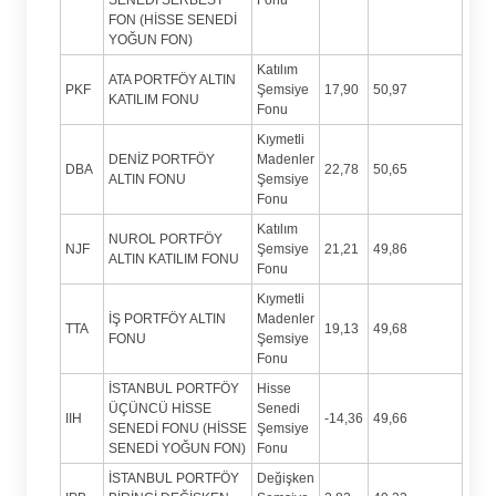
FON (HİSSE SENEDİ
YOĞUN FON)
Katılım
ATA PORTFÖY ALTIN
PKF
Şemsiye
17,90
50,97
KATILIM FONU
Fonu
Kıymetli
DENİZ PORTFÖY
Madenler
DBA
22,78
50,65
ALTIN FONU
Şemsiye
Fonu
Katılım
NUROL PORTFÖY
NJF
Şemsiye
21,21
49,86
ALTIN KATILIM FONU
Fonu
Kıymetli
İŞ PORTFÖY ALTIN
Madenler
TTA
19,13
49,68
FONU
Şemsiye
Fonu
İSTANBUL PORTFÖY
Hisse
ÜÇÜNCÜ HİSSE
Senedi
IIH
-14,36
49,66
SENEDİ FONU (HİSSE
Şemsiye
SENEDİ YOĞUN FON)
Fonu
İSTANBUL PORTFÖY
Değişken