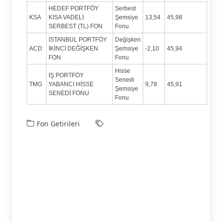
HEDEF PORTFÖY
Serbest
KSA
KISA VADELİ
Şemsiye
13,54
45,98
SERBEST (TL) FON
Fonu
İSTANBUL PORTFÖY
Değişken
ACD
İKİNCİ DEĞİŞKEN
Şemsiye
-2,10
45,94
FON
Fonu
Hisse
İŞ PORTFÖY
Senedi
TMG
YABANCI HİSSE
9,78
45,91
Şemsiye
SENEDİ FONU
Fonu
Fon Getirileri