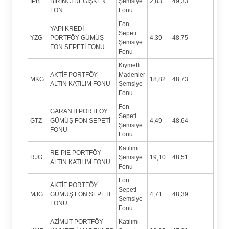
IPB
BİRİNCİ DEĞİŞKEN
Şemsiye
2,83
49,33
FON
Fonu
Fon
YAPI KREDİ
Sepeti
YZG
PORTFÖY GÜMÜŞ
4,39
48,75
Şemsiye
FON SEPETİ FONU
Fonu
Kıymetli
AKTİF PORTFÖY
Madenler
MKG
18,82
48,73
ALTIN KATILIM FONU
Şemsiye
Fonu
Fon
GARANTİ PORTFÖY
Sepeti
GTZ
GÜMÜŞ FON SEPETİ
4,49
48,64
Şemsiye
FONU
Fonu
Katılım
RE-PIE PORTFÖY
RJG
Şemsiye
19,10
48,51
ALTIN KATILIM FONU
Fonu
Fon
AKTİF PORTFÖY
Sepeti
MJG
GÜMÜŞ FON SEPETİ
4,71
48,39
Şemsiye
FONU
Fonu
AZİMUT PORTFÖY
Katılım