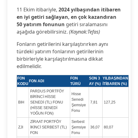
11 Ekim itibariyle,
2024 yılbaşından itibaren
en iyi getiri sağlayan, en çok kazandıran
50 yatırım fonunun
getiri sıralamasını
aşağıda görebilirsiniz.
(Kaynak:Tefas)
Fonların getirilerini karşılaştırırken aynı
türdeki yatırım fonlarının getirilerinin
birbirleriyle karşılaştırılmasına dikkat
edilmelidir.
FON
FON
SON 3
YILBAŞINDAN
FON ADI
KODU
TÜRÜ
AY (%)
İTİBAREN (%)
PARDUS PORTFÖY
Hisse
BİRİNCİ HİSSE
Senedi
BIH
SENEDİ (TL) FONU
7,81
127,25
Şemsiye
(HİSSE SENEDİ
Fonu
YOĞUN FON)
ZİRAAT PORTFÖY
Serbest
ZJI
İKİNCİ SERBEST (TL)
Şemsiye
36,07
80,07
FON
Fonu