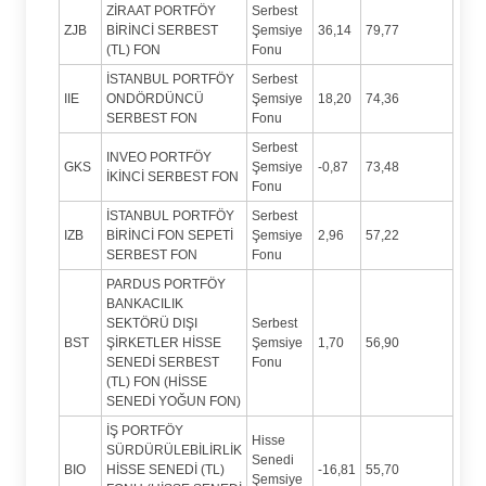
ZİRAAT PORTFÖY
Serbest
ZJB
BİRİNCİ SERBEST
Şemsiye
36,14
79,77
(TL) FON
Fonu
İSTANBUL PORTFÖY
Serbest
IIE
ONDÖRDÜNCÜ
Şemsiye
18,20
74,36
SERBEST FON
Fonu
Serbest
INVEO PORTFÖY
GKS
Şemsiye
-0,87
73,48
İKİNCİ SERBEST FON
Fonu
İSTANBUL PORTFÖY
Serbest
IZB
BİRİNCİ FON SEPETİ
Şemsiye
2,96
57,22
SERBEST FON
Fonu
PARDUS PORTFÖY
BANKACILIK
SEKTÖRÜ DIŞI
Serbest
BST
ŞİRKETLER HİSSE
Şemsiye
1,70
56,90
SENEDİ SERBEST
Fonu
(TL) FON (HİSSE
SENEDİ YOĞUN FON)
İŞ PORTFÖY
Hisse
SÜRDÜRÜLEBİLİRLİK
Senedi
BIO
HİSSE SENEDİ (TL)
-16,81
55,70
Şemsiye