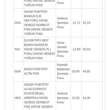
FONU (HİSSE SENEDİ
Fonu
YOĞUN FON)
DENİZ PORTFÖY
BANKACILIK
Serbest
SEKTÖRÜ HİSSE
DDA
Şemsiye
-11,72
55,19
SENEDİ SERBEST
Fonu
FON (HİSSE SENEDİ
YOĞUN FON)
İŞ PORTFÖY BIST
Hisse
BANKA ENDEKSİ
Senedi
TAU
HİSSE SENEDİ (TL)
-12,69
55,03
Şemsiye
FONU (HİSSE SENEDİ
Fonu
YOĞUN FON)
Kıymetli
INVEO PORTFÖY
Madenler
GGK
20,69
54,85
ALTIN FON
Şemsiye
Fonu
HEDEF PORTFÖY
ALGO EVEREST
İSTATİSTİKSEL
Serbest
HEH
ARBİTRAJ HİSSE
Şemsiye
15,33
54,30
SENEDİ SERBEST
Fonu
FON (HİSSE SENEDİ