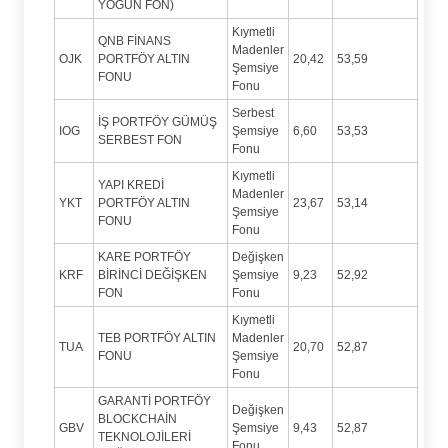
YOĞUN FON)
Kıymetli
QNB FİNANS
Madenler
OJK
PORTFÖY ALTIN
20,42
53,59
Şemsiye
FONU
Fonu
Serbest
İŞ PORTFÖY GÜMÜŞ
IOG
Şemsiye
6,60
53,53
SERBEST FON
Fonu
Kıymetli
YAPI KREDİ
Madenler
YKT
PORTFÖY ALTIN
23,67
53,14
Şemsiye
FONU
Fonu
KARE PORTFÖY
Değişken
KRF
BİRİNCİ DEĞİŞKEN
Şemsiye
9,23
52,92
FON
Fonu
Kıymetli
TEB PORTFÖY ALTIN
Madenler
TUA
20,70
52,87
FONU
Şemsiye
Fonu
GARANTİ PORTFÖY
Değişken
BLOCKCHAİN
GBV
Şemsiye
9,43
52,87
TEKNOLOJİLERİ
Fonu