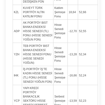
DEĞİŞKEN FON
KUVEYT TÜRK
Katılım
KZL
PORTFÖY ALTIN
Şemsiye
18,64
52,66
KATILIM FONU
Fonu
AK PORTFÖY BIST
Hisse
BANKA ENDEKSİ
Senedi
ADP
HİSSE SENEDİ (TL)
-12,70
52,55
Şemsiye
FONU (HİSSE SENEDİ
Fonu
YOĞUN FON)
TEB PORTFÖY BIST
Hisse
BANKA ENDEKSİ
Senedi
YZH
HİSSE SENEDİ FONU
-13,28
52,34
Şemsiye
(HİSSE SENEDİ
Fonu
YOĞUN)
İŞ PORTFÖY İŞ’TE
Hisse
KADIN HİSSE SENEDİ
Senedi
IHK
-16,66
52,24
(TL) FONU (HİSSE
Şemsiye
SENEDİ YOĞUN FON)
Fonu
YAPI KREDİ
PORTFÖY
BANKACILIK
Serbest
YCP
SEKTÖRÜ HİSSE
Şemsiye
-13,59
52,23
SENEDİ SERBEST
Fonu