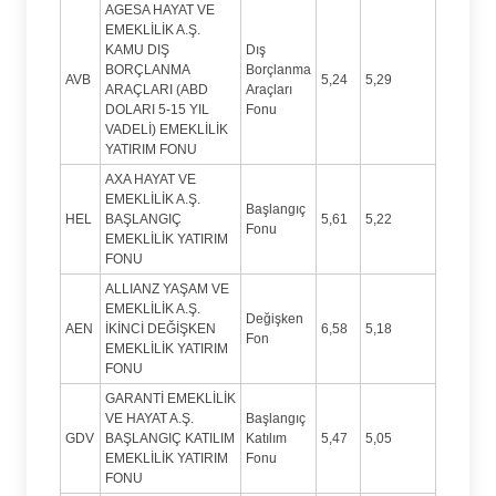
AGESA HAYAT VE
EMEKLİLİK A.Ş.
KAMU DIŞ
Dış
BORÇLANMA
Borçlanma
AVB
5,24
5,29
ARAÇLARI (ABD
Araçları
DOLARI 5-15 YIL
Fonu
VADELİ) EMEKLİLİK
YATIRIM FONU
AXA HAYAT VE
EMEKLİLİK A.Ş.
Başlangıç
HEL
BAŞLANGIÇ
5,61
5,22
Fonu
EMEKLİLİK YATIRIM
FONU
ALLIANZ YAŞAM VE
EMEKLİLİK A.Ş.
Değişken
AEN
İKİNCİ DEĞİŞKEN
6,58
5,18
Fon
EMEKLİLİK YATIRIM
FONU
GARANTİ EMEKLİLİK
VE HAYAT A.Ş.
Başlangıç
GDV
BAŞLANGIÇ KATILIM
Katılım
5,47
5,05
EMEKLİLİK YATIRIM
Fonu
FONU