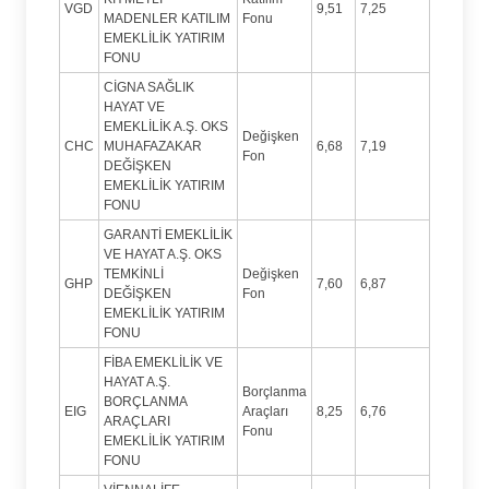
VGD
9,51
7,25
MADENLER KATILIM
Fonu
EMEKLİLİK YATIRIM
FONU
CİGNA SAĞLIK
HAYAT VE
EMEKLİLİK A.Ş. OKS
Değişken
CHC
MUHAFAZAKAR
6,68
7,19
Fon
DEĞİŞKEN
EMEKLİLİK YATIRIM
FONU
GARANTİ EMEKLİLİK
VE HAYAT A.Ş. OKS
TEMKİNLİ
Değişken
GHP
7,60
6,87
DEĞİŞKEN
Fon
EMEKLİLİK YATIRIM
FONU
FİBA EMEKLİLİK VE
HAYAT A.Ş.
Borçlanma
BORÇLANMA
EIG
Araçları
8,25
6,76
ARAÇLARI
Fonu
EMEKLİLİK YATIRIM
FONU