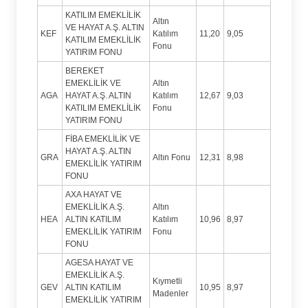
KATILIM EMEKLİLİK
Altın
VE HAYAT A.Ş. ALTIN
KEF
Katılım
11,20
9,05
KATILIM EMEKLİLİK
Fonu
YATIRIM FONU
BEREKET
EMEKLİLİK VE
Altın
AGA
HAYAT A.Ş. ALTIN
Katılım
12,67
9,03
KATILIM EMEKLİLİK
Fonu
YATIRIM FONU
FİBA EMEKLİLİK VE
HAYAT A.Ş. ALTIN
GRA
Altın Fonu
12,31
8,98
EMEKLİLİK YATIRIM
FONU
AXA HAYAT VE
EMEKLİLİK A.Ş.
Altın
HEA
ALTIN KATILIM
Katılım
10,96
8,97
EMEKLİLİK YATIRIM
Fonu
FONU
AGESA HAYAT VE
EMEKLİLİK A.Ş.
Kıymetli
GEV
ALTIN KATILIM
10,95
8,97
Madenler
EMEKLİLİK YATIRIM