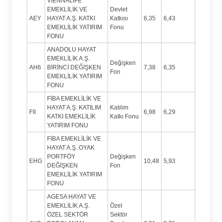
VİENNALİFE
EMEKLİLİK VE
Devlet
AEY
HAYAT A.Ş. KATKI
Katkısı
6,35
6,43
EMEKLİLİK YATIRIM
Fonu
FONU
ANADOLU HAYAT
EMEKLİLİK A.Ş.
Değişken
AH6
BİRİNCİ DEĞİŞKEN
7,38
6,35
Fon
EMEKLİLİK YATIRIM
FONU
FİBA EMEKLİLİK VE
HAYAT A.Ş. KATILIM
Katılım
FII
6,98
6,29
KATKI EMEKLİLİK
Katkı Fonu
YATIRIM FONU
FİBA EMEKLİLİK VE
HAYAT A.Ş. OYAK
PORTFÖY
Değişken
EHG
10,48
5,93
DEĞİŞKEN
Fon
EMEKLİLİK YATIRIM
FONU
AGESA HAYAT VE
EMEKLİLİK A.Ş.
Özel
ÖZEL SEKTÖR
Sektör