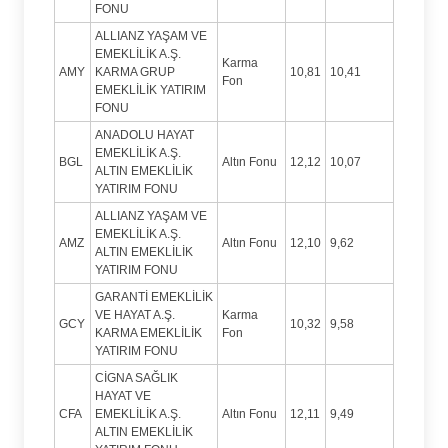
FONU
ALLIANZ YAŞAM VE
EMEKLİLİK A.Ş.
Karma
AMY
KARMA GRUP
10,81
10,41
Fon
EMEKLİLİK YATIRIM
FONU
ANADOLU HAYAT
EMEKLİLİK A.Ş.
BGL
Altın Fonu
12,12
10,07
ALTIN EMEKLİLİK
YATIRIM FONU
ALLIANZ YAŞAM VE
EMEKLİLİK A.Ş.
AMZ
Altın Fonu
12,10
9,62
ALTIN EMEKLİLİK
YATIRIM FONU
GARANTİ EMEKLİLİK
VE HAYAT A.Ş.
Karma
GCY
10,32
9,58
KARMA EMEKLİLİK
Fon
YATIRIM FONU
CİGNA SAĞLIK
HAYAT VE
CFA
EMEKLİLİK A.Ş.
Altın Fonu
12,11
9,49
ALTIN EMEKLİLİK