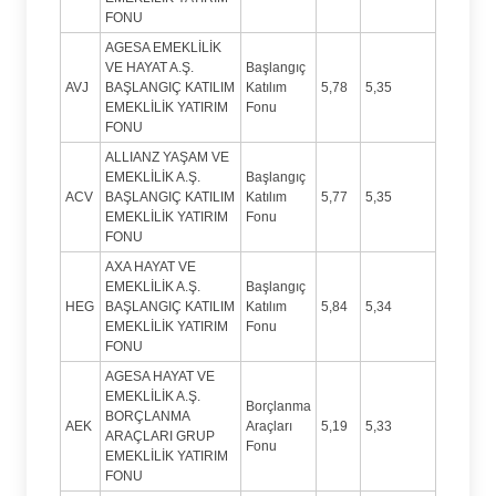
FONU
AGESA EMEKLİLİK
VE HAYAT A.Ş.
Başlangıç
AVJ
BAŞLANGIÇ KATILIM
Katılım
5,78
5,35
EMEKLİLİK YATIRIM
Fonu
FONU
ALLIANZ YAŞAM VE
EMEKLİLİK A.Ş.
Başlangıç
ACV
BAŞLANGIÇ KATILIM
Katılım
5,77
5,35
EMEKLİLİK YATIRIM
Fonu
FONU
AXA HAYAT VE
EMEKLİLİK A.Ş.
Başlangıç
HEG
BAŞLANGIÇ KATILIM
Katılım
5,84
5,34
EMEKLİLİK YATIRIM
Fonu
FONU
AGESA HAYAT VE
EMEKLİLİK A.Ş.
Borçlanma
BORÇLANMA
AEK
Araçları
5,19
5,33
ARAÇLARI GRUP
Fonu
EMEKLİLİK YATIRIM
FONU