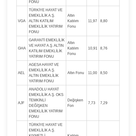
FONU
TÜRKİYE HAYAT VE
EMEKLİLİK A.Ş.
Altın
VGA
ALTIN KATILIM
Katılım
11,97
8,80
EMEKLİLİK YATIRIM
Fonu
FONU
GARANTİ EMEKLİLİK
Altın
VE HAYAT A.Ş. ALTIN
GHA
Katılım
10,91
8,76
KATILIM EMEKLİLİK
Fonu
YATIRIM FONU
AGESA HAYAT VE
EMEKLİLİK A.Ş.
AEL
Altın Fonu
11,00
8,50
ALTIN EMEKLİLİK
YATIRIM FONU
ANADOLU HAYAT
EMEKLİLİK A.Ş. OKS
TEMKİNLİ
Değişken
AJF
7,73
7,29
DEĞİŞKEN
Fon
EMEKLİLİK YATIRIM
FONU
TÜRKİYE HAYAT VE
EMEKLİLİK A.Ş.
KIYMETLİ
Katılım