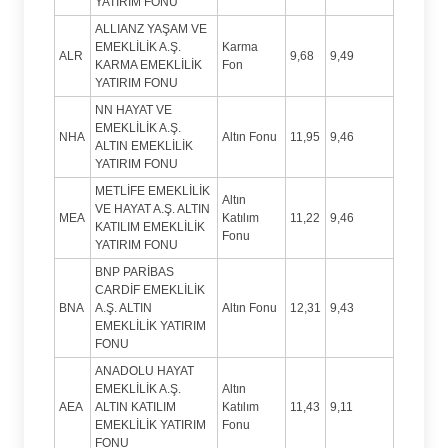
YATIRIM FONU
ALLIANZ YAŞAM VE
EMEKLİLİK A.Ş.
Karma
ALR
9,68
9,49
KARMA EMEKLİLİK
Fon
YATIRIM FONU
NN HAYAT VE
EMEKLİLİK A.Ş.
NHA
Altın Fonu
11,95
9,46
ALTIN EMEKLİLİK
YATIRIM FONU
METLİFE EMEKLİLİK
Altın
VE HAYAT A.Ş. ALTIN
MEA
Katılım
11,22
9,46
KATILIM EMEKLİLİK
Fonu
YATIRIM FONU
BNP PARİBAS
CARDİF EMEKLİLİK
BNA
A.Ş. ALTIN
Altın Fonu
12,31
9,43
EMEKLİLİK YATIRIM
FONU
ANADOLU HAYAT
EMEKLİLİK A.Ş.
Altın
AEA
ALTIN KATILIM
Katılım
11,43
9,11
EMEKLİLİK YATIRIM
Fonu
FONU