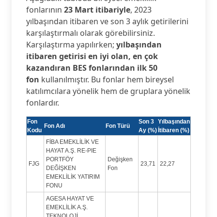
fonlarının
23 Mart itibariyle
, 2023
yılbaşından itibaren ve son 3 aylık getirilerini
karşılaştırmalı olarak görebilirsiniz.
Karşılaştırma yapılırken;
yılbaşından
itibaren getirisi en iyi olan, en çok
kazandıran BES fonlarından ilk 50
fon
kullanılmıştır. Bu fonlar hem bireysel
katılımcılara yönelik hem de gruplara yönelik
fonlardır.
Fon
Son 3
Yılbaşından
Fon Adı
Fon Türü
Kodu
Ay (%)
İtibaren (%)
FİBA EMEKLİLİK VE
HAYAT A.Ş. RE-PIE
PORTFÖY
Değişken
FJG
23,71
22,27
DEĞİŞKEN
Fon
EMEKLİLİK YATIRIM
FONU
AGESA HAYAT VE
EMEKLİLİK A.Ş.
TEKNOLOJİ