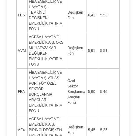
FİBA EMEKLİLİK VE
HAYAT A.Ş.
TEMKİNLİ
Değişken
FES
6,42
5,53
DEĞİŞKEN
Fon
EMEKLİLİK YATIRIM
FONU
AGESA HAYAT VE
EMEKLİLİK A.Ş. OKS
MUHAFAZAKAR
Değişken
VVM
5,91
5,51
DEĞİŞKEN
Fon
EMEKLİLİK YATIRIM
FONU
FİBA EMEKLİLİK VE
HAYAT A.Ş. ATLAS
Özel
PORTFÖY ÖZEL
Sektör
SEKTÖR
FEA
Borçlanma
5,90
5,46
BORÇLANMA
Araçları
ARAÇLARI
Fonu
EMEKLİLİK YATIRIM
FONU
AGESA HAYAT VE
EMEKLİLİK A.Ş.
Değişken
AE4
BİRİNCİ DEĞİŞKEN
5,45
5,35
Fon
EMEKLİLİK YATIRIM