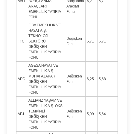
AVO
BORÇLANMA
Borçlanma
6,21
5,71
ARAÇLARI
Araçları
EMEKLİLİK YATIRIM
Fonu
FONU
FİBA EMEKLİLİK VE
HAYAT A.Ş.
TEKNOLOJİ
Değişken
FFC
SEKTÖRÜ
5,71
5,71
Fon
DEĞİŞKEN
EMEKLİLİK YATIRIM
FONU
AGESA HAYAT VE
EMEKLİLİK A.Ş.
MUHAFAZAKAR
Değişken
AEG
6,25
5,68
DEĞİŞKEN
Fon
EMEKLİLİK YATIRIM
FONU
ALLIANZ YAŞAM VE
EMEKLİLİK A.Ş. OKS
TEMKİNLİ
Değişken
AFJ
5,99
5,64
DEĞİŞKEN
Fon
EMEKLİLİK YATIRIM
FONU