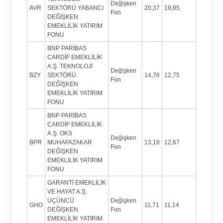
Değişken
AVR
SEKTÖRÜ YABANCI
20,37
19,85
Fon
DEĞİŞKEN
EMEKLİLİK YATIRIM
FONU
BNP PARİBAS
CARDİF EMEKLİLİK
A.Ş. TEKNOLOJİ
Değişken
BZY
SEKTÖRÜ
14,76
12,75
Fon
DEĞİŞKEN
EMEKLİLİK YATIRIM
FONU
BNP PARİBAS
CARDİF EMEKLİLİK
A.Ş. OKS
Değişken
BPR
MUHAFAZAKAR
13,18
12,67
Fon
DEĞİŞKEN
EMEKLİLİK YATIRIM
FONU
GARANTİ EMEKLİLİK
VE HAYAT A.Ş.
ÜÇÜNCÜ
Değişken
GHO
11,71
11,14
DEĞİŞKEN
Fon
EMEKLİLİK YATIRIM