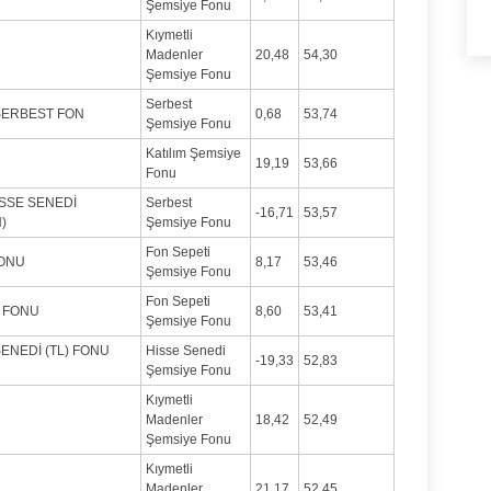
Şemsiye Fonu
Kıymetli
Madenler
20,48
54,30
Şemsiye Fonu
Serbest
 SERBEST FON
0,68
53,74
Şemsiye Fonu
Katılım Şemsiye
19,19
53,66
Fonu
SSE SENEDİ
Serbest
-16,71
53,57
)
Şemsiye Fonu
Fon Sepeti
FONU
8,17
53,46
Şemsiye Fonu
Fon Sepeti
İ FONU
8,60
53,41
Şemsiye Fonu
ENEDİ (TL) FONU
Hisse Senedi
-19,33
52,83
Şemsiye Fonu
Kıymetli
Madenler
18,42
52,49
Şemsiye Fonu
Kıymetli
Madenler
21,17
52,45