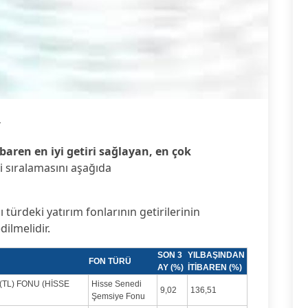
4
baren en iyi getiri sağlayan, en çok
i sıralamasını aşağıda
ı türdeki yatırım fonlarının getirilerinin
dilmelidir.
SON 3
YILBAŞINDAN
FON TÜRÜ
AY (%)
İTİBAREN (%)
(TL) FONU (HİSSE
Hisse Senedi
9,02
136,51
Şemsiye Fonu