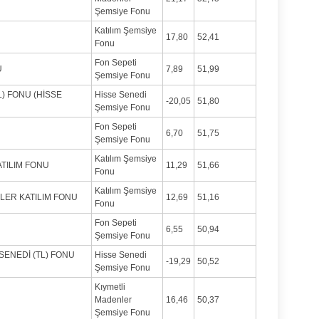
Şemsiye Fonu
Katılım Şemsiye
17,80
52,41
Fonu
Fon Sepeti
U
7,89
51,99
Şemsiye Fonu
L) FONU (HİSSE
Hisse Senedi
-20,05
51,80
Şemsiye Fonu
Fon Sepeti
6,70
51,75
Şemsiye Fonu
Katılım Şemsiye
TILIM FONU
11,29
51,66
Fonu
Katılım Şemsiye
LER KATILIM FONU
12,69
51,16
Fonu
Fon Sepeti
6,55
50,94
Şemsiye Fonu
SENEDİ (TL) FONU
Hisse Senedi
-19,29
50,52
Şemsiye Fonu
Kıymetli
Madenler
16,46
50,37
Şemsiye Fonu