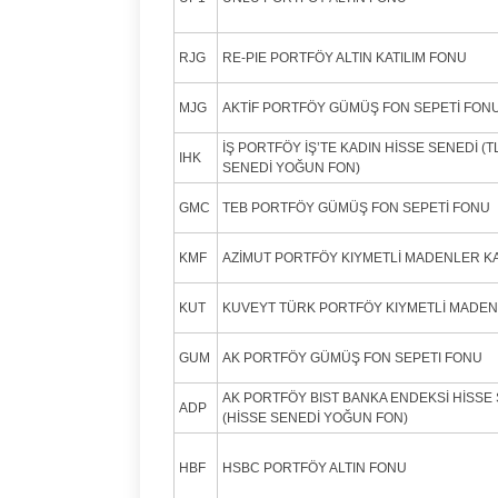
RJG
RE-PIE PORTFÖY ALTIN KATILIM FONU
MJG
AKTİF PORTFÖY GÜMÜŞ FON SEPETİ FON
İŞ PORTFÖY İŞ’TE KADIN HİSSE SENEDİ (T
IHK
SENEDİ YOĞUN FON)
GMC
TEB PORTFÖY GÜMÜŞ FON SEPETİ FONU
KMF
AZİMUT PORTFÖY KIYMETLİ MADENLER KA
KUT
KUVEYT TÜRK PORTFÖY KIYMETLİ MADEN
GUM
AK PORTFÖY GÜMÜŞ FON SEPETI FONU
AK PORTFÖY BIST BANKA ENDEKSİ HİSSE 
ADP
(HİSSE SENEDİ YOĞUN FON)
HBF
HSBC PORTFÖY ALTIN FONU