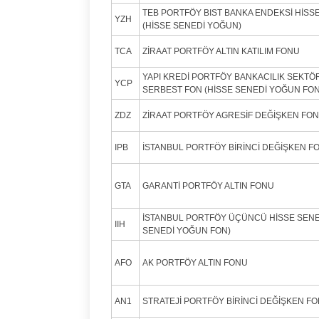
TEB PORTFÖY BIST BANKA ENDEKSİ HİSS
YZH
(HİSSE SENEDİ YOĞUN)
TCA
ZİRAAT PORTFÖY ALTIN KATILIM FONU
YAPI KREDİ PORTFÖY BANKACILIK SEKTÖ
YCP
SERBEST FON (HİSSE SENEDİ YOĞUN FON
ZDZ
ZİRAAT PORTFÖY AGRESİF DEĞİŞKEN FON
IPB
İSTANBUL PORTFÖY BİRİNCİ DEĞİŞKEN F
GTA
GARANTİ PORTFÖY ALTIN FONU
İSTANBUL PORTFÖY ÜÇÜNCÜ HİSSE SENE
IIH
SENEDİ YOĞUN FON)
AFO
AK PORTFÖY ALTIN FONU
AN1
STRATEJİ PORTFÖY BİRİNCİ DEĞİŞKEN F