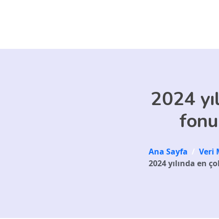
Skip to main content
2024 yı
fonu
Ana Sayfa
/
Veri 
2024 yılında en ço