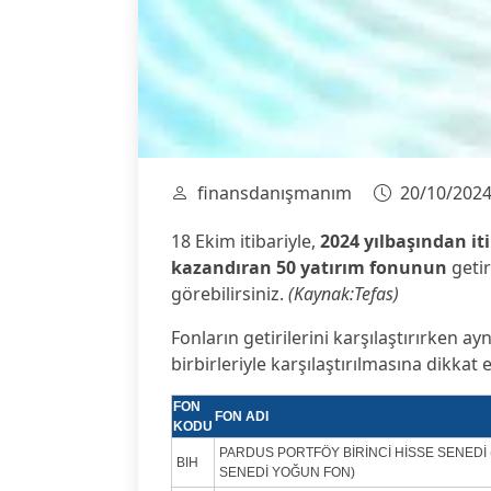
finansdanışmanım
20/10/202
18 Ekim itibariyle,
2024 yılbaşından iti
kazandıran 50 yatırım fonunun
getir
görebilirsiniz.
(Kaynak:Tefas)
Fonların getirilerini karşılaştırırken ayn
birbirleriyle karşılaştırılmasına dikkat e
FON
FON ADI
KODU
PARDUS PORTFÖY BİRİNCİ HİSSE SENEDİ 
BIH
SENEDİ YOĞUN FON)