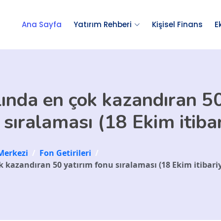
Ana Sayfa
Yatırım Rehberi
Kişisel Finans
E
lında en çok kazandıran 50
 sıralaması (18 Ekim itibar
Merkezi
/
Fon Getirileri
/
k kazandıran 50 yatırım fonu sıralaması (18 Ekim itibariy