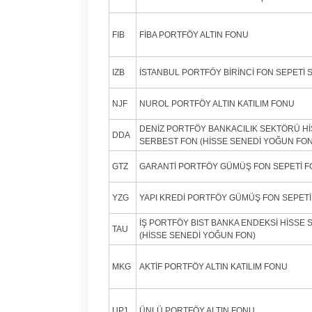
FIB
FİBA PORTFÖY ALTIN FONU
IZB
İSTANBUL PORTFÖY BİRİNCİ FON SEPETİ
NJF
NUROL PORTFÖY ALTIN KATILIM FONU
DENİZ PORTFÖY BANKACILIK SEKTÖRÜ Hİ
DDA
SERBEST FON (HİSSE SENEDİ YOĞUN FON
GTZ
GARANTİ PORTFÖY GÜMÜŞ FON SEPETİ 
YZG
YAPI KREDİ PORTFÖY GÜMÜŞ FON SEPET
İŞ PORTFÖY BIST BANKA ENDEKSİ HİSSE S
TAU
(HİSSE SENEDİ YOĞUN FON)
MKG
AKTİF PORTFÖY ALTIN KATILIM FONU
UP1
ÜNLÜ PORTFÖY ALTIN FONU