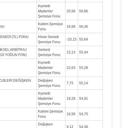
Kıymetli
Madenler
20,58
56,86
Şemsiye Fonu
Katılım Şemsiye
ONU
16,68
56,36
Fonu
ENEDİ (TL) FONU
Hisse Senedi
-20,15
55,64
Şemsiye Fonu
İKSEL ARBİTRAJ
Serbest
15,13
55,44
EDİ YOĞUN FON)
Şemsiye Fonu
Kıymetli
Madenler
22,63
55,28
Şemsiye Fonu
JİLERİ DEĞİŞKEN
Değişken
7,75
55,14
Şemsiye Fonu
Kıymetli
Madenler
19,28
54,91
Şemsiye Fonu
Katılım Şemsiye
16,56
54,75
Fonu
Değişken
9,12
54,36