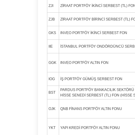
ZJI
ZİRAAT PORTFÖY İKİNCİ SERBEST (TL) FO
ZJB
ZİRAAT PORTFÖY BİRİNCİ SERBEST (TL) F
GKS
INVEO PORTFÖY İKİNCİ SERBEST FON
IIE
İSTANBUL PORTFÖY ONDÖRDÜNCÜ SERB
GGK
INVEO PORTFÖY ALTIN FON
IOG
İŞ PORTFÖY GÜMÜŞ SERBEST FON
PARDUS PORTFÖY BANKACILIK SEKTÖRÜ 
BST
HİSSE SENEDİ SERBEST (TL) FON (HİSSE
OJK
QNB FİNANS PORTFÖY ALTIN FONU
YKT
YAPI KREDİ PORTFÖY ALTIN FONU