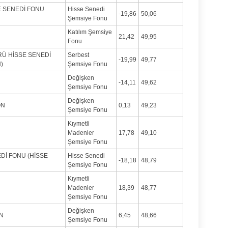
E SENEDİ FONU
Hisse Senedi
-19,86
50,06
Şemsiye Fonu
Katılım Şemsiye
21,42
49,95
Fonu
RÜ HİSSE SENEDİ
Serbest
-19,99
49,77
)
Şemsiye Fonu
Değişken
-14,11
49,62
Şemsiye Fonu
Değişken
ON
0,13
49,23
Şemsiye Fonu
Kıymetli
Madenler
17,78
49,10
Şemsiye Fonu
Dİ FONU (HİSSE
Hisse Senedi
-18,18
48,79
Şemsiye Fonu
Kıymetli
Madenler
18,39
48,77
Şemsiye Fonu
Değişken
ON
6,45
48,66
Şemsiye Fonu