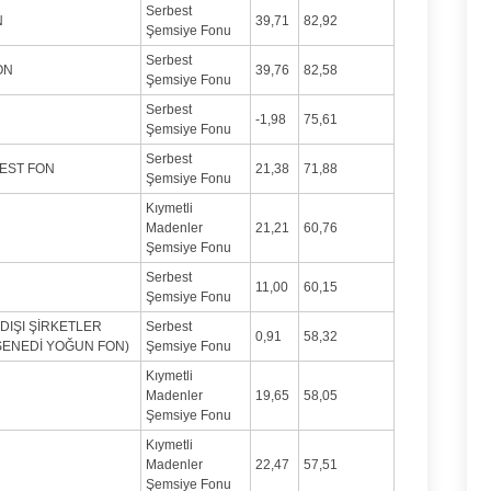
Serbest
N
39,71
82,92
Şemsiye Fonu
Serbest
ON
39,76
82,58
Şemsiye Fonu
Serbest
-1,98
75,61
Şemsiye Fonu
Serbest
EST FON
21,38
71,88
Şemsiye Fonu
Kıymetli
Madenler
21,21
60,76
Şemsiye Fonu
Serbest
11,00
60,15
Şemsiye Fonu
DIŞI ŞİRKETLER
Serbest
0,91
58,32
 SENEDİ YOĞUN FON)
Şemsiye Fonu
Kıymetli
Madenler
19,65
58,05
Şemsiye Fonu
Kıymetli
Madenler
22,47
57,51
Şemsiye Fonu