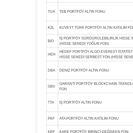
TUA
TEB PORTFÖY ALTIN FONU
KZL
KUVEYT TÜRK PORTFÖY ALTIN KATILIM F
İŞ PORTFÖY SÜRDÜRÜLEBİLİRLİK HİSSE S
BIO
(HİSSE SENEDİ YOĞUN FON)
HEDEF PORTFÖY ALGO EVEREST İSTATİST
HEH
HİSSE SENEDİ SERBEST FON (HİSSE SEN
DBA
DENİZ PORTFÖY ALTIN FONU
GARANTİ PORTFÖY BLOCKCHAİN TEKNOLO
GBV
FON
TTA
İŞ PORTFÖY ALTIN FONU
PKF
ATA PORTFÖY ALTIN KATILIM FONU
KRF
KARE PORTFÖY BİRİNCİ DEĞİŞKEN FON