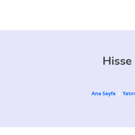
Skip to main content
Hisse 
Ana Sayfa
/
Yatı