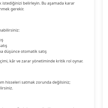
istediğinizi belirleyin. Bu aşamada karar
ünmek gerekir.
nabilirsiniz:
tış
satış
tına düşünce otomatik satış
eçimi, kâr ve zarar yönetiminde kritik rol oynar.
Tüm hisseleri satmak zorunda değilsiniz;
irsiniz.