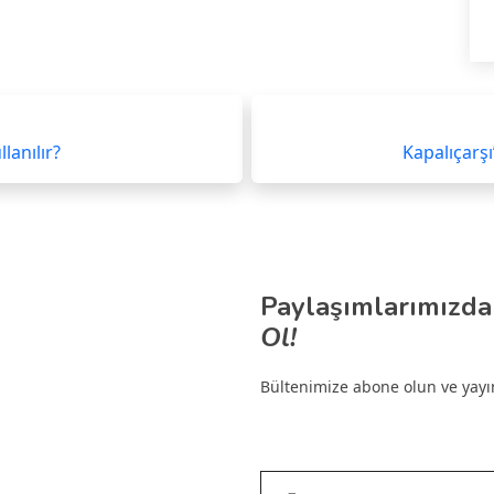
lanılır?
Kapalıçarşı’
Paylaşımlarımızda
Ol!
Bültenimize abone olun ve yayınl
E-postanızı yazın…