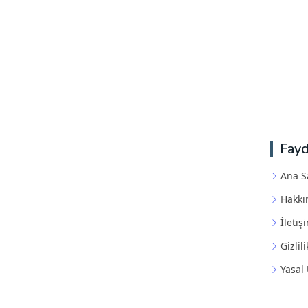
Fayd
Ana S
Hakkı
İletiş
Gizlili
Yasal 