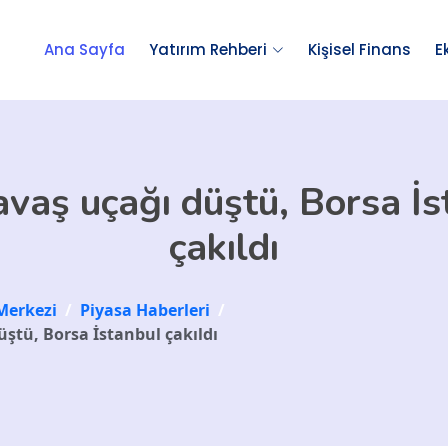
Ana Sayfa
Yatırım Rehberi
Kişisel Finans
E
avaş uçağı düştü, Borsa İs
çakıldı
Merkezi
/
Piyasa Haberleri
/
üştü, Borsa İstanbul çakıldı