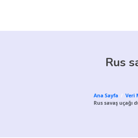
Skip to main content
Rus s
Ana Sayfa
/
Veri 
Rus savaş uçağı d