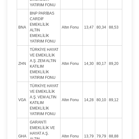
YATIRIM FONU
BNP PARİBAS
CARDİF
EMEKLİLİK
BNA
Altın Fonu
13,47
80,34
88,53
ALTIN
EMEKLİLİK
YATIRIM FONU
TÜRKİYE HAYAT
VE EMEKLİLİK
A.Ş. ZEM ALTIN
ZHN
Altın Fonu
14,30
80,17
89,20
KATILIM
EMEKLİLİK
YATIRIM FONU
TÜRKİYE HAYAT
VE EMEKLİLİK
A.Ş. VEM ALTIN
VGA
Altın Fonu
14,28
80,10
89,12
KATILIM
EMEKLİLİK
YATIRIM FONU
GARANTİ
EMEKLİLİK VE
HAYAT A.Ş.
GHA
Altın Fonu
13,79
79,79
88,88
ALTIN