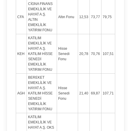
CİGNA FINANS
EMEKLİLİK VE
HAYAT A.Ş.
CFA
Altın Fonu
12,53
73,77
79,75
ALTIN
EMEKLİLİK
YATIRIM FONU
KATILIM
EMEKLİLİK VE
HAYAT A.Ş.
Hisse
KEH
KATILIM HİSSE
Senedi
20,78
70,76
107,51
SENEDİ
Fonu
EMEKLİLİK
YATIRIM FONU
BEREKET
EMEKLİLİK VE
HAYAT A.Ş.
Hisse
AGH
KATILIM HİSSE
Senedi
21,40
69,87
107,71
SENEDİ
Fonu
EMEKLİLİK
YATIRIM FONU
KATILIM
EMEKLİLİK VE
HAYAT A.Ş. OKS