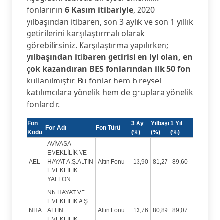
fonlarının
6 Kasım itibariyle
, 2020
yılbaşından itibaren, son 3 aylık ve son 1 yıllık
getirilerini karşılaştırmalı olarak
görebilirsiniz. Karşılaştırma yapılırken;
yılbaşından itibaren getirisi en iyi olan, en
çok kazandıran BES fonlarından ilk 50 fon
kullanılmıştır. Bu fonlar hem bireysel
katılımcılara yönelik hem de gruplara yönelik
fonlardır.
Fon
3 Ay
Yılbaşı
1 Yıl
Fon Adı
Fon Türü
Kodu
(%)
(%)
(%)
AVİVASA
EMEKLİLİK VE
AEL
HAYAT A.Ş.ALTIN
Altın Fonu
13,90
81,27
89,60
EMEKLİLİK
YAT.FON
NN HAYAT VE
EMEKLİLİK A.Ş.
NHA
ALTIN
Altın Fonu
13,76
80,89
89,07
EMEKLİLİK