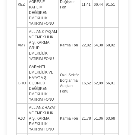
AGRESİF
Değişken
KEZ
11,41
66,44
91,51
KATILIM
Fon
DEĞİŞKEN
EMEKLİLİK
YATIRIM FONU
ALLIANZ YAŞAM
VE EMEKLİLİK
A.Ş. KARMA
AMY
Karma Fon
22,82
54,38
68,02
GRUP
EMEKLİLİK
YATIRIM FONU
GARANTİ
EMEKLİLİK VE
Özel Sektör
HAYAT A.Ş.
Borçlanma
GHO
ÜÇÜNCÜ
16,52
52,89
56,01
Araçları
DEĞİŞKEN
Fonu
EMEKLİLİK
YATIRIM FONU
ALLIANZ HAYAT
VE EMEKLİLİK
AZO
A.Ş. KARMA
Karma Fon
21,78
51,36
63,68
EMEKLİLİK
YATIRIM FONU