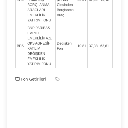
BORÇLANMA
Cinsinden
ARAÇLARI
Borçlanma
EMEKLİLİK
Araç
YATIRIM FONU
BNP PARİBAS
CARDİF
EMEKLİLİK A.Ş.
OKS AGRESİF
Değişken
BPS
10,81
37,38
63,61
KATILIM
Fon
DEĞİŞKEN
EMEKLİLİK
YATIRIM FONU
Fon Getirileri