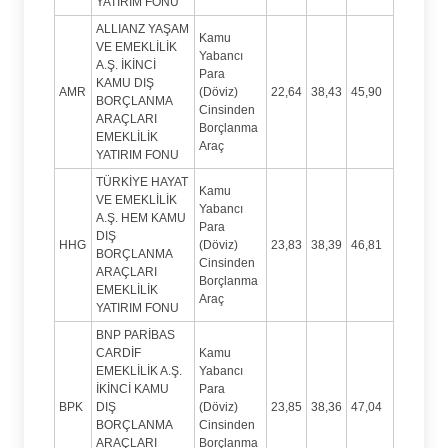
YATIRIM FONU
ALLIANZ YAŞAM
Kamu
VE EMEKLİLİK
Yabancı
A.Ş. İKİNCİ
Para
KAMU DIŞ
AMR
(Döviz)
22,64
38,43
45,90
BORÇLANMA
Cinsinden
ARAÇLARI
Borçlanma
EMEKLİLİK
Araç
YATIRIM FONU
TÜRKİYE HAYAT
Kamu
VE EMEKLİLİK
Yabancı
A.Ş. HEM KAMU
Para
DIŞ
HHG
(Döviz)
23,83
38,39
46,81
BORÇLANMA
Cinsinden
ARAÇLARI
Borçlanma
EMEKLİLİK
Araç
YATIRIM FONU
BNP PARİBAS
CARDİF
Kamu
EMEKLİLİK A.Ş.
Yabancı
İKİNCİ KAMU
Para
BPK
DIŞ
(Döviz)
23,85
38,36
47,04
BORÇLANMA
Cinsinden
ARAÇLARI
Borçlanma