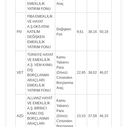
EMEKLİLİK
Araç
YATIRIM FONU
FİBA EMEKLİLİK
VE HAYAT
A.Ş.OKS ATAK
Değişken
FIV
KATILIM
9,61
38,16
50,18
Fon
DEĞİŞKEN
EMEKLİLİK
YATIRIM FONU
TÜRKİYE HAYAT
Kamu
VE EMEKLİLİK
Yabancı
A.Ş. VEM KAMU
Para
DIŞ
VET
(Döviz)
22,95
38,02
46,07
BORÇLANMA
Cinsinden
ARAÇLARI
Borçlanma
EMEKLİLİK
Araç
YATIRIM FONU
ALLIANZ HAYAT
Kamu
VE EMEKLİLİK
Yabancı
A.Ş. BİRİNCİ
Para
KAMU DIŞ
AZD
(Döviz)
23,33
37,58
46,33
BORÇLANMA
Cinsinden
ARAÇLARI
Borçlanma