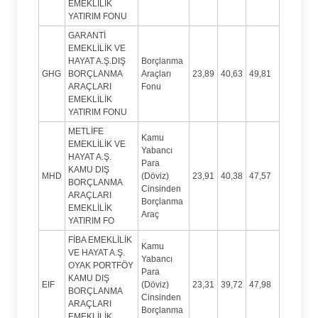
EMEKLİLİK
YATIRIM FONU
GARANTİ
EMEKLİLİK VE
HAYAT A.Ş.DIŞ
Borçlanma
GHG
BORÇLANMA
Araçları
23,89
40,63
49,81
ARAÇLARI
Fonu
EMEKLİLİK
YATIRIM FONU
METLİFE
Kamu
EMEKLİLİK VE
Yabancı
HAYAT A.Ş.
Para
KAMU DIŞ
MHD
(Döviz)
23,91
40,38
47,57
BORÇLANMA
Cinsinden
ARAÇLARI
Borçlanma
EMEKLİLİK
Araç
YATIRIM FO
FİBA EMEKLİLİK
Kamu
VE HAYAT A.Ş.
Yabancı
OYAK PORTFÖY
Para
KAMU DIŞ
EIF
(Döviz)
23,31
39,72
47,98
BORÇLANMA
Cinsinden
ARAÇLARI
Borçlanma
EMEKLİLİK