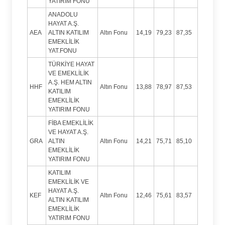
YATIRIM FONU
ANADOLU
HAYAT A.Ş.
AEA
ALTIN KATILIM
Altın Fonu
14,19
79,23
87,35
EMEKLİLİK
YAT.FONU
TÜRKİYE HAYAT
VE EMEKLİLİK
A.Ş. HEM ALTIN
HHF
Altın Fonu
13,88
78,97
87,53
KATILIM
EMEKLİLİK
YATIRIM FONU
FİBA EMEKLİLİK
VE HAYAT A.Ş.
GRA
ALTIN
Altın Fonu
14,21
75,71
85,10
EMEKLİLİK
YATIRIM FONU
KATILIM
EMEKLİLİK VE
HAYAT A.Ş.
KEF
Altın Fonu
12,46
75,61
83,57
ALTIN KATILIM
EMEKLİLİK
YATIRIM FONU