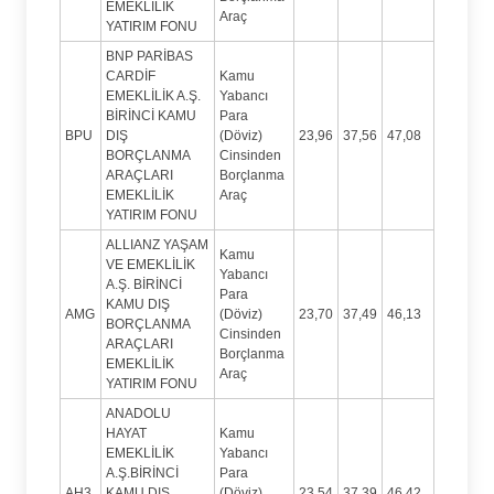
EMEKLİLİK
Araç
YATIRIM FONU
BNP PARİBAS
CARDİF
Kamu
EMEKLİLİK A.Ş.
Yabancı
BİRİNCİ KAMU
Para
BPU
DIŞ
(Döviz)
23,96
37,56
47,08
BORÇLANMA
Cinsinden
ARAÇLARI
Borçlanma
EMEKLİLİK
Araç
YATIRIM FONU
ALLIANZ YAŞAM
Kamu
VE EMEKLİLİK
Yabancı
A.Ş. BİRİNCİ
Para
KAMU DIŞ
AMG
(Döviz)
23,70
37,49
46,13
BORÇLANMA
Cinsinden
ARAÇLARI
Borçlanma
EMEKLİLİK
Araç
YATIRIM FONU
ANADOLU
HAYAT
Kamu
EMEKLİLİK
Yabancı
A.Ş.BİRİNCİ
Para
AH3
KAMU DIŞ
(Döviz)
23,54
37,39
46,42