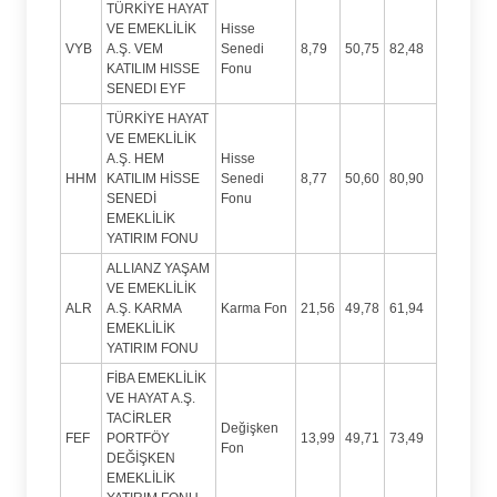
TÜRKİYE HAYAT
VE EMEKLİLİK
Hisse
VYB
A.Ş. VEM
Senedi
8,79
50,75
82,48
KATILIM HISSE
Fonu
SENEDI EYF
TÜRKİYE HAYAT
VE EMEKLİLİK
A.Ş. HEM
Hisse
HHM
KATILIM HİSSE
Senedi
8,77
50,60
80,90
SENEDİ
Fonu
EMEKLİLİK
YATIRIM FONU
ALLIANZ YAŞAM
VE EMEKLİLİK
ALR
A.Ş. KARMA
Karma Fon
21,56
49,78
61,94
EMEKLİLİK
YATIRIM FONU
FİBA EMEKLİLİK
VE HAYAT A.Ş.
TACİRLER
Değişken
FEF
PORTFÖY
13,99
49,71
73,49
Fon
DEĞİŞKEN
EMEKLİLİK