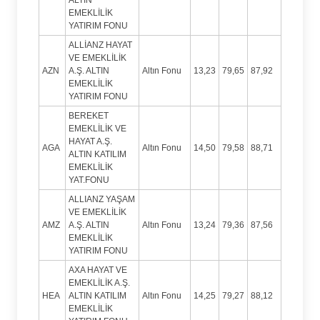
EMEKLİLİK
YATIRIM FONU
ALLİANZ HAYAT
VE EMEKLİLİK
AZN
A.Ş. ALTIN
Altın Fonu
13,23
79,65
87,92
EMEKLİLİK
YATIRIM FONU
BEREKET
EMEKLİLİK VE
HAYAT A.Ş.
AGA
Altın Fonu
14,50
79,58
88,71
ALTIN KATILIM
EMEKLİLİK
YAT.FONU
ALLIANZ YAŞAM
VE EMEKLİLİK
AMZ
A.Ş. ALTIN
Altın Fonu
13,24
79,36
87,56
EMEKLİLİK
YATIRIM FONU
AXA HAYAT VE
EMEKLİLİK A.Ş.
HEA
ALTIN KATILIM
Altın Fonu
14,25
79,27
88,12
EMEKLİLİK