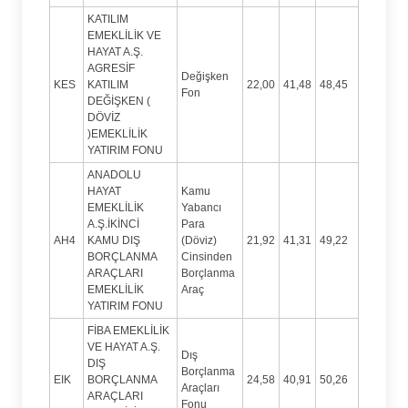
KATILIM
EMEKLİLİK VE
HAYAT A.Ş.
AGRESİF
Değişken
KES
KATILIM
22,00
41,48
48,45
Fon
DEĞİŞKEN (
DÖVİZ
)EMEKLİLİK
YATIRIM FONU
ANADOLU
HAYAT
Kamu
EMEKLİLİK
Yabancı
A.Ş.İKİNCİ
Para
AH4
KAMU DIŞ
(Döviz)
21,92
41,31
49,22
BORÇLANMA
Cinsinden
ARAÇLARI
Borçlanma
EMEKLİLİK
Araç
YATIRIM FONU
FİBA EMEKLİLİK
VE HAYAT A.Ş.
Dış
DIŞ
Borçlanma
EIK
BORÇLANMA
24,58
40,91
50,26
Araçları
ARAÇLARI
Fonu