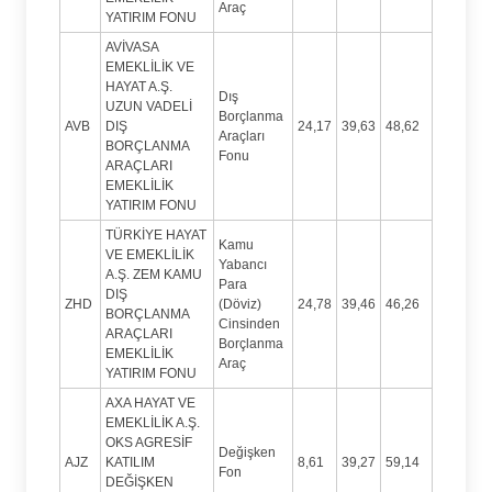
Araç
YATIRIM FONU
AVİVASA
EMEKLİLİK VE
HAYAT A.Ş.
Dış
UZUN VADELİ
Borçlanma
AVB
DIŞ
24,17
39,63
48,62
Araçları
BORÇLANMA
Fonu
ARAÇLARI
EMEKLİLİK
YATIRIM FONU
TÜRKİYE HAYAT
Kamu
VE EMEKLİLİK
Yabancı
A.Ş. ZEM KAMU
Para
DIŞ
ZHD
(Döviz)
24,78
39,46
46,26
BORÇLANMA
Cinsinden
ARAÇLARI
Borçlanma
EMEKLİLİK
Araç
YATIRIM FONU
AXA HAYAT VE
EMEKLİLİK A.Ş.
OKS AGRESİF
Değişken
AJZ
KATILIM
8,61
39,27
59,14
Fon
DEĞİŞKEN