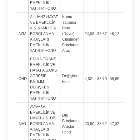
EMEKLİLİK
YATIRIM FONU
ALLIANZ HAYAT
Kamu
VE EMEKLİLİK
Yabancı
A.Ş. KAMU DIŞ
Para
AZM
BORÇLANMA
(Döviz)
24,08
38,87
48,12
ARAÇLARI
Cinsinden
EMEKLİLİK
Borçlanma
YATIRIM FONU
Araç
CİGNA FİNANS
EMEKLİLİK VE
HAYAT A.Ş.OKS
AGRESİF
Değişken
CHD
4,82
38,70
55,96
KATILIM
Fon
DEĞİŞKEN
EMEKLİLİK
YATIRIM FONU
AVİVASA
EMEKLİLİK VE
Dış
HAYAT A.Ş. DIŞ
Borçlanma
AVG
BORÇLANMA
23,90
38,62
47,32
Araçları
ARAÇLARI
Fonu
EMEKLİLİK