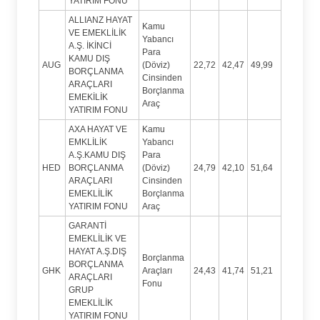
YATIRIM FONU
ALLIANZ HAYAT
Kamu
VE EMEKLİLİK
Yabancı
A.Ş. İKİNCİ
Para
KAMU DIŞ
AUG
(Döviz)
22,72
42,47
49,99
BORÇLANMA
Cinsinden
ARAÇLARI
Borçlanma
EMEKİLİK
Araç
YATIRIM FONU
AXA HAYAT VE
Kamu
EMKLİLİK
Yabancı
A.Ş.KAMU DIŞ
Para
HED
BORÇLANMA
(Döviz)
24,79
42,10
51,64
ARAÇLARI
Cinsinden
EMEKLİLİK
Borçlanma
YATIRIM FONU
Araç
GARANTİ
EMEKLİLİK VE
HAYAT A.Ş.DIŞ
Borçlanma
BORÇLANMA
GHK
Araçları
24,43
41,74
51,21
ARAÇLARI
Fonu
GRUP
EMEKLİLİK
YATIRIM FONU