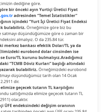
imizin dediğine göre.
e bir önceki ayın Yurtiçi Üretici Fiyat
.gov.tr
adresinden “Temel İstatistikler”
ğının içindeki “Yurt İçi Üretici Fiyat Endeksi
k bulabiliriz.
Örneğimize göre biz bu
e satmayı düşündüğümüze göre o zaman bir
ndeksini almalıyız. O da 235.84 tür.
 merkez bankası efektik Dolar/TL ya da
Elimizdeki eurobond dolar cinsinden ise
nse Euro/TL kurunu bulmalıyız.Aradığımız
daki “TCMB Döviz Kurları” başlığı altındaki
 yazarak bulabiliriz.
Örneğimizdeki eurobond
atmayı düşündüğümüz tarih olan 14 Ocak
2.2911 dir.
imize geçecek tutarın TL karşılığını
du sattığımızda elimize geçecek tutarın TL
2911) olacaktır.
içi ÜFE endeksindeki değişim oranının
satım tarihinden önceki ayın ÜFE oranı 235.84