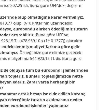
nı ise 207.29 idi. Buna göre ÜFE’deki değişim
üzerinde olup olmadığına karar vermeliyiz.
13.77 olup, %10 kriterinin üzerindedir.
deyse, eurobondu alırken ödediğimiz tutarın
kadar artırabiliriz.
Buna göre ÜFE’ye
23,15 TL (478.969,10 x (1+ 0.1377)) olacaktır.
 endekslenmiş maliyet farkına göre gelir
ulmalıyız.
Örneğimize göre elimize geçecek
miş maliyetimiz 544.923,15 TL dir. Buna göre
iz de olduysa tüm bu eurobond işlemlerinden
ları toplarız. Bunları topladığımızda nette
beyan ederiz. Zarar varsa herhangi bir
r.
sabımız ortak hesap ise elde edilen kazanç
eyan edeceğimiz tutarın azalmasına neden
rinden eurobond işlemleri yapmanız