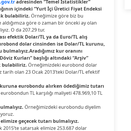
.gov.tr
adresinden “Temel İstatistikler”
ğının içindeki “Yurt İçi Üretici Fiyat Endeksi
k bulabiliriz.
Örneğimize göre biz bu
 aldığımıza göre o zaman bir önceki ay olan
ıyız. O da 207.29 tur.
sı efektik Dolar/TL ya da Euro/TL alış
urobond dolar cinsinden ise Dolar/TL kurunu,
 bulmalıyız.Aradığımız kur oranını
viz Kurları” başlığı altındaki “Arşiv”
 bulabiliriz.
Örneğimizdeki eurobond dolar
 tarih olan 23 Ocak 2013’teki Dolar/TL efektif
ş kuruna eurobondu alırken ödediğimiz tutarı
eurobondun TL karşılığı maliyeti 478.969,10 TL
ulmalıyız.
Örneğimizdeki eurobondu diyelim
üyoruz.
limize geçecek tutarı bulmalıyız.
2015’te satarsak elimize 253.687 dolar