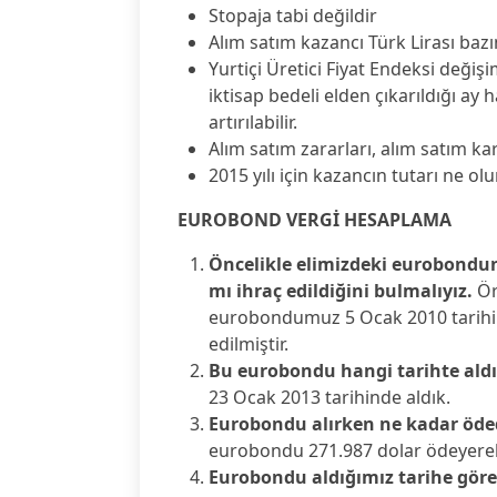
Stopaja tabi değildir
Alım satım kazancı Türk Lirası baz
Yurtiçi Üretici Fiyat Endeksi değiş
iktisap bedeli elden çıkarıldığı ay
artırılabilir.
Alım satım zararları, alım satım ka
2015 yılı için kazancın tutarı ne ol
EUROBOND VERGİ HESAPLAMA
Öncelikle elimizdeki eurobondu
mı ihraç edildiğini bulmalıyız.
Ör
eurobondumuz 5 Ocak 2010 tarihind
edilmiştir.
Bu eurobondu hangi tarihte aldı
23 Ocak 2013 tarihinde aldık.
Eurobondu alırken ne kadar öded
eurobondu 271.987 dolar ödeyerek
Eurobondu aldığımız tarihe göre b