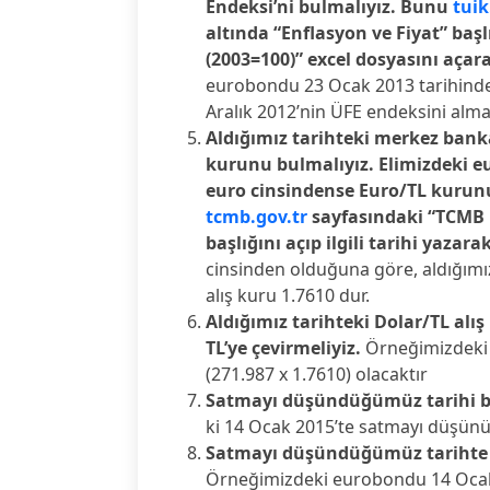
Endeksi’ni bulmalıyız. Bunu
tuik
altında “Enflasyon ve Fiyat” başlı
(2003=100)” excel dosyasını açara
eurobondu 23 Ocak 2013 tarihinde
Aralık 2012’nin ÜFE endeksini almal
Aldığımız tarihteki merkez banka
kurunu bulmalıyız. Elimizdeki e
euro cinsindense Euro/TL kurunu
tcmb.gov.tr
sayfasındaki “TCMB Dö
başlığını açıp ilgili tarihi yazarak
cinsinden olduğuna göre, aldığımız
alış kuru 1.7610 dur.
Aldığımız tarihteki Dolar/TL alı
TL’ye çevirmeliyiz.
Örneğimizdeki 
(271.987 x 1.7610) olacaktır
Satmayı düşündüğümüz tarihi b
ki 14 Ocak 2015’te satmayı düşün
Satmayı düşündüğümüz tarihte e
Örneğimizdeki eurobondu 14 Ocak 