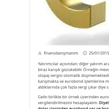
finansdanışmanım
25/01/201
Yatırımcılar açısından; diğer yatırım ar
biraz karışık gözükebilir. Örneğin mevd
stopaj vergisi otomatik düşmemektedir.
karışmakta ve eurobond işlemlerine m
aldıklarında çok fazla vergi çıkar diye 
Gelin birlikte bir örnek üzerinden eur
vergilendirilmesini hesaplayalım.
Diyel
dolar cinsinden eurobond var ve bo