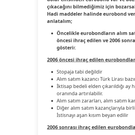
çıkacağını bilmediğimiz için bozars
Hadi maddeler halinde eurobond ver
anlatalım;
Öncelikle eurobondların alım sat
öncesi ihraç edilen ve 2006 sonra
gösteri
r.
2006 öncesi ihraç edilen eurobondla
Stopaja tabi değildir
Alım satım kazancı Türk Lirası baz
İktisap bedeli elden çıkarıldığı ay 
oranında artırılabilir.
Alım satım zararları, alım satım ka
Diğer alım satım kazançlarıyla birlik
İstisnayı aşan kısım beyan edilir
2006 sonrası ihraç edilen eurobondl