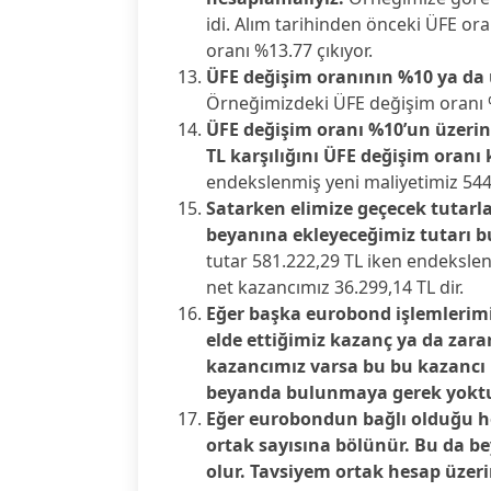
idi. Alım tarihinden önceki ÜFE ora
oranı %13.77 çıkıyor.
ÜFE değişim oranının %10 ya da 
Örneğimizdeki ÜFE değişim oranı %
ÜFE değişim oranı %10’un üzerin
TL karşılığını ÜFE değişim oranı 
endekslenmiş yeni maliyetimiz 544.9
Satarken elimize geçecek tutarla
beyanına ekleyeceğimiz tutarı b
tutar 581.222,29 TL iken endekslen
net kazancımız 36.299,14 TL dir.
Eğer başka eurobond işlemlerim
elde ettiğimiz kazanç ya da zarar
kazancımız varsa bu bu kazancı 
beyanda bulunmaya gerek yoktu
Eğer eurobondun bağlı olduğu he
ortak sayısına bölünür. Bu da b
olur. Tavsiyem ortak hesap üze