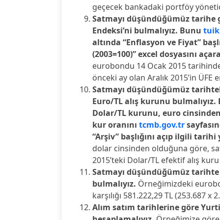
geçecek bankadaki portföy yönetic
Satmayı düşündüğümüz tarihe gör
Endeksi’ni bulmalıyız. Bunu
tuik
altında “Enflasyon ve Fiyat” başlı
(2003=100)” excel dosyasını açara
eurobondu 14 Ocak 2015 tarihind
önceki ay olan Aralık 2015’in ÜFE e
Satmayı düşündüğümüz tarihteki
Euro/TL alış kurunu bulmalıyız. 
Dolar/TL kurunu, euro cinsinde
kur oranını
tcmb.gov.tr
sayfasın
“Arşiv” başlığını açıp ilgili tarihi
dolar cinsinden olduğuna göre, s
2015’teki Dolar/TL efektif alış kuru 
Satmayı düşündüğümüz tarihte el
bulmalıyız.
Örneğimizdeki eurobon
karşılığı 581.222,29 TL (253.687 x 2.
Alım satım tarihlerine göre Yurt
hesaplamalıyız.
Örneğimize göre 