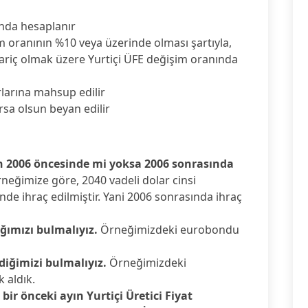
ında hesaplanır
im oranının %10 veya üzerinde olması şartıyla,
 hariç olmak üzere Yurtiçi ÜFE değişim oranında
rlarına mahsup edilir
ursa olsun beyan edilir
n 2006 öncesinde mi yoksa 2006 sonrasında
neğimize göre, 2040 vadeli dolar cinsi
e ihraç edilmiştir. Yani 2006 sonrasında ihraç
ğımızı bulmalıyız.
Örneğimizdeki eurobondu
iğimizi bulmalıyız.
Örneğimizdeki
 aldık.
ir önceki ayın Yurtiçi Üretici Fiyat