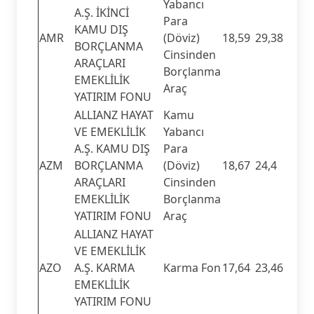
Yabancı
A.Ş. İKİNCİ
Para
KAMU DIŞ
AMR
(Döviz)
18,59
29,38
BORÇLANMA
Cinsinden
ARAÇLARI
Borçlanma
EMEKLİLİK
Araç
YATIRIM FONU
ALLIANZ HAYAT
Kamu
VE EMEKLİLİK
Yabancı
A.Ş. KAMU DIŞ
Para
AZM
BORÇLANMA
(Döviz)
18,67
24,4
ARAÇLARI
Cinsinden
EMEKLİLİK
Borçlanma
YATIRIM FONU
Araç
ALLIANZ HAYAT
VE EMEKLİLİK
AZO
A.Ş. KARMA
Karma Fon
17,64
23,46
EMEKLİLİK
YATIRIM FONU