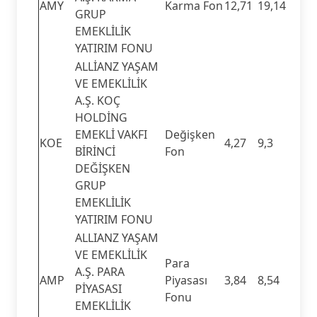
AMY
Karma Fon
12,71
19,14
GRUP
EMEKLİLİK
YATIRIM FONU
ALLİANZ YAŞAM
VE EMEKLİLİK
A.Ş. KOÇ
HOLDİNG
EMEKLİ VAKFI
Değişken
KOE
4,27
9,3
BİRİNCİ
Fon
DEĞİŞKEN
GRUP
EMEKLİLİK
YATIRIM FONU
ALLIANZ YAŞAM
VE EMEKLİLİK
Para
A.Ş. PARA
AMP
Piyasası
3,84
8,54
PİYASASI
Fonu
EMEKLİLİK