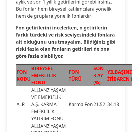
aylık ve son 1 yıllık getirilerini görebilirsiniz.
Bu fonlar hem bireysel katılımcılara yönelik
hem de gruplara yönelik fonlardır.
Fon getirilerini incelerken, o getirilerin
farklı türdeki ve risk seviyesindeki fonlara
ait olduğunu unutmayalım. Bildiğiniz gibi
riski fazla olan fonların getirileri de ona
göre fazla olabiliyor.
BİREYSEL
SON
FON
FON
YILBAŞIN
EMEKLİLİK
3 AY
KODU
TÜRÜ
İTİBAREN 
FONU
(%)
ALLIANZ YAŞAM
VE EMEKLİLİK
ALR
A.Ş. KARMA
Karma Fon
21,52
34,18
EMEKLİLİK
YATIRIM FONU
ALLIANZ YAŞAM