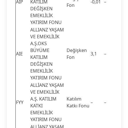
AIP
KATILIM
-0,01
–
Fon
DEĞİŞKEN
EMEKLİLİK
YATIRIM FONU
ALLIANZ YAŞAM
VE EMEKLİLİK
A.Ş.OKS
BÜYÜME
Değişken
AIE
3,1
–
KATILIM
Fon
DEĞİŞKEN
EMEKLİLİK
YATIRIM FONU
ALLİANZ YAŞAM
VE EMEKLİLİK
A.Ş. KATILIM
Katılım
FYY
–
–
KATKI
Katkı Fonu
EMEKLİLİK
YATIRIM FONU
ALLİANZ YAŞAM