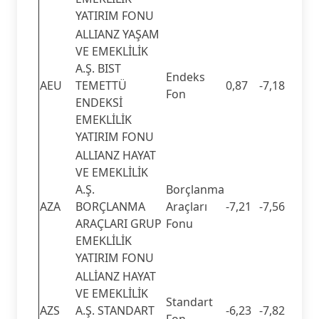
YATIRIM FONU
ALLIANZ YAŞAM
VE EMEKLİLİK
A.Ş. BIST
Endeks
AEU
TEMETTÜ
0,87
-7,18
Fon
ENDEKSİ
EMEKLİLİK
YATIRIM FONU
ALLIANZ HAYAT
VE EMEKLİLİK
A.Ş.
Borçlanma
AZA
BORÇLANMA
Araçları
-7,21
-7,56
ARAÇLARI GRUP
Fonu
EMEKLİLİK
YATIRIM FONU
ALLİANZ HAYAT
VE EMEKLİLİK
Standart
AZS
A.Ş. STANDART
-6,23
-7,82
Fon