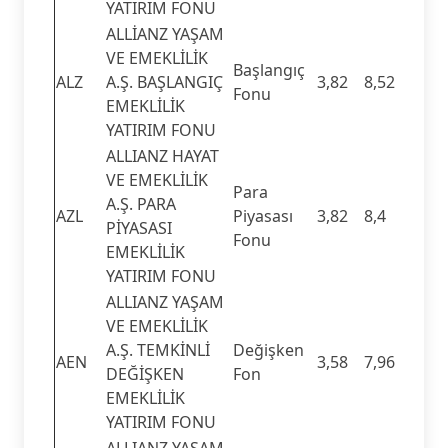
YATIRIM FONU
ALLİANZ YAŞAM
VE EMEKLİLİK
Başlangıç
ALZ
A.Ş. BAŞLANGIÇ
3,82
8,52
Fonu
EMEKLİLİK
YATIRIM FONU
ALLIANZ HAYAT
VE EMEKLİLİK
Para
A.Ş. PARA
AZL
Piyasası
3,82
8,4
PİYASASI
Fonu
EMEKLİLİK
YATIRIM FONU
ALLIANZ YAŞAM
VE EMEKLİLİK
A.Ş. TEMKİNLİ
Değişken
AEN
3,58
7,96
DEĞİŞKEN
Fon
EMEKLİLİK
YATIRIM FONU
ALLIANZ YAŞAM