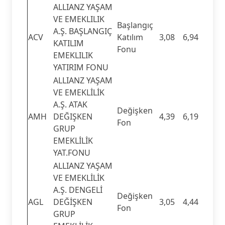
ALLIANZ YAŞAM
VE EMEKLILIK
Başlangıç
A.Ş. BAŞLANGIÇ
ACV
Katılım
3,08
6,94
KATILIM
Fonu
EMEKLILIK
YATIRIM FONU
ALLIANZ YAŞAM
VE EMEKLİLİK
A.Ş. ATAK
Değişken
AMH
DEĞIŞKEN
4,39
6,19
Fon
GRUP
EMEKLİLİK
YAT.FONU
ALLIANZ YAŞAM
VE EMEKLİLİK
A.Ş. DENGELİ
Değişken
AGL
DEĞİŞKEN
3,05
4,44
Fon
GRUP