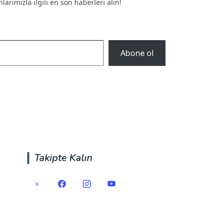
arımızla ilgili en son haberleri alın!
Abone ol
Takipte Kalın