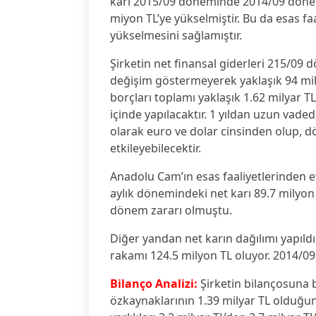
karı 2015/09 döneminde 2014/09 dönem
miyon TL’ye yükselmiştir. Bu da esas fa
yükselmesini sağlamıştır.
Şirketin net finansal giderleri 215/09 
değişim göstermeyerek yaklaşık 94 mil
borçları toplamı yaklaşık 1.62 milyar TL
içinde yapılacaktır. 1 yıldan uzun vaded
olarak euro ve dolar cinsinden olup, 
etkileyebilecektir.
Anadolu Cam’ın esas faaliyetlerinden etti
aylık dönemindeki net karı 89.7 milyo
dönem zararı olmuştu.
Diğer yandan net karın dağılımı yapıld
rakamı 124.5 milyon TL oluyor. 2014/09
Bilanço Analizi:
Şirketin bilançosuna ba
özkaynaklarının 1.39 milyar TL olduğu