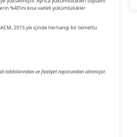
TL’ye yükselmiştir. Ayrıca yükümlülükleri toplamı
erin %40’ını kısa vadeli yükümlülükler
CM, 2015 yılı içinde herhangi bir temettü
mali tablolarından ve faaliyet raporundan alınmıştır.