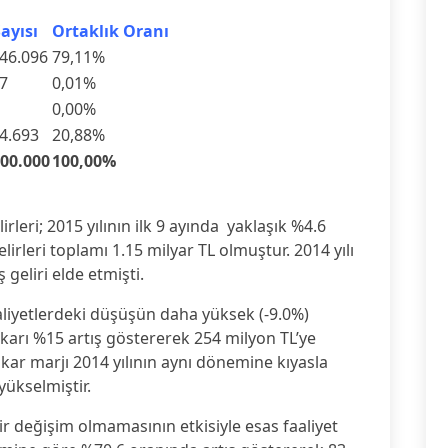
ayısı
Ortaklık Oranı
46.096
79,11%
7
0,01%
0,00%
4.693
20,88%
000.000
100,00%
lirleri; 2015 yılının ilk 9 ayında yaklaşık %4.6
lirleri toplamı 1.15 milyar TL olmuştur. 2014 yılı
 geliri elde etmişti.
aliyetlerdeki düşüşün daha yüksek (-9.0%)
karı %15 artış göstererek 254 milyon TL’ye
kar marjı 2014 yılının aynı dönemine kıyasla
ükselmiştir.
bir değişim olmamasının etkisiyle esas faaliyet