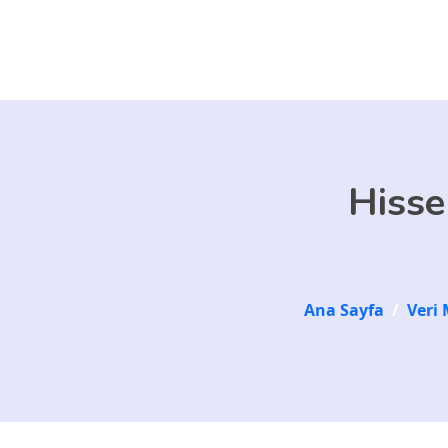
Skip to main content
Hisse
Ana Sayfa
/
Veri 