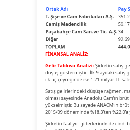
Ortak Adı
Pay S
T. Şişe ve Cam Fabrikaları A.Ş.
351.2
Camiş Madencilik
59.17
Paşabahçe Cam San.ve Tic. A.Ş.
34
Diğe
r
92.69
TOPLAM
444.
FİNANSAL ANALİZ:
Gelir Tablosu Analizi:
Şirketin satış ge
düşüş göstermiştir. İlk 9 aydaki satış ge
ilk üç çeyreğinde ise 1.21 milyar TL satış
Satış gelirlerindeki düşüşe rağmen, m
olması sayesinde Anadolu Cam’ın brüt 
yükselmiştir. Bu sayede ANACM’ın brüt 
2015/09 döneminde %18.3’ten %22.0’a y
Şirketin faaliyet giderlerinde de ciddi 