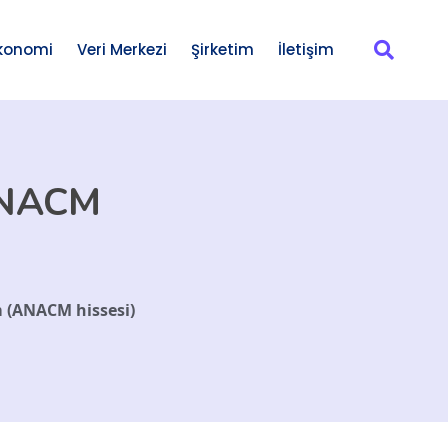
konomi
Veri Merkezi
Şirketim
İletişim
(ANACM
m (ANACM hissesi)