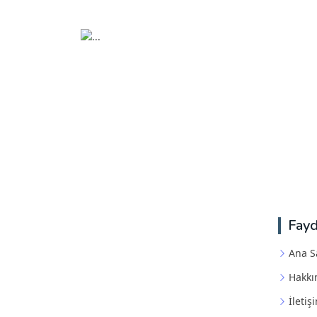
Fayd
Ana S
Hakkı
İletiş