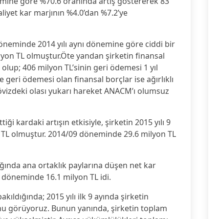
ine göre %70.6 oranında artış göstererek 83
aliyet kar marjının %4.0’dan %7.2’ye
döneminde 2014 yılı aynı dönemine göre ciddi bir
yon TL olmuştur.Öte yandan şirketin finansal
 olup; 406 milyon TL’sinin geri ödemesi 1 yıl
e geri ödemesi olan finansal borçlar ise ağırlıklı
dövizdeki olası yukarı hareket ANACM’ı olumsuz
ği kardaki artışın etkisiyle, şirketin 2015 yılı 9
n TL olmuştur. 2014/09 döneminde 29.6 milyon TL
ığında ana ortaklık paylarına düşen net kar
 döneminde 16.1 milyon TL idi.
kıldığında; 2015 yılı ilk 9 ayında şirketin
nu görüyoruz. Bunun yanında, şirketin toplam