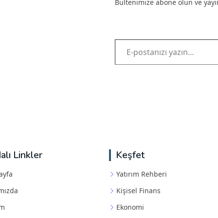
Bültenimize abone olun ve yayınl
E-postanızı yazın…
alı Linkler
Keşfet
ayfa
Yatırım Rehberi
mızda
Kişisel Finans
im
Ekonomi