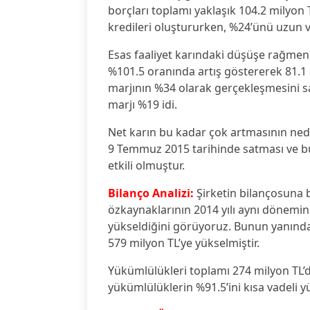
borçları toplamı yaklaşık 104.2 milyon 
kredileri oluştururken, %24’ünü uzun v
Esas faaliyet karındaki düşüşe rağmen, 
%101.5 oranında artış göstererek 81.1 m
marjının %34 olarak gerçekleşmesini sa
marjı %19 idi.
Net karın bu kadar çok artmasının nede
9 Temmuz 2015 tarihinde satması ve bu 
etkili olmuştur.
Bilanço Analizi:
Şirketin bilançosuna ba
özkaynaklarının 2014 yılı aynı dönemin
yükseldiğini görüyoruz. Bunun yanında,
579 milyon TL’ye yükselmiştir.
Yükümlülükleri toplamı 274 milyon TL’
yükümlülüklerin %91.5’ini kısa vadeli 