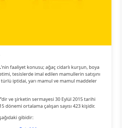
5
.
’nin faaliyet konusu; ağaç cidarlı kurşun, boya
etimi, tesislerde imal edilen mamullerin satışını
er türlü iptidai, yarı mamul ve mamul maddeler
dir ve şirketin sermayesi 30 Eylül 2015 tarihi
015 dönemi ortalama çalışan sayısı 423 kişidir.
şağıdaki gibidir: