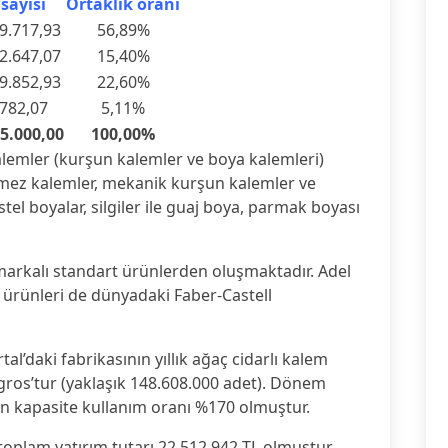
sayısı
Ortaklık oranı
9.717,93
56,89%
2.647,07
15,40%
9.852,93
22,60%
782,07
5,11%
5.000,00
100,00%
alemler (kurşun kalemler ve boya kalemleri)
enmez kalemler, mekanik kurşun kalemler ve
stel boyalar, silgiler ile guaj boya, parmak boyası
 markalı standart ürünlerden oluşmaktadır. Adel
ı ürünleri de dünyadaki Faber-Castell
al’daki fabrikasının yıllık ağaç cidarlı kalem
gros’tur (yaklaşık 148.608.000 adet). Dönem
çin kapasite kullanım oranı %170 olmuştur.
oplam yatırım tutarı 22.512.942 TL olmuştur.