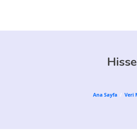
Skip to main content
Hisse
Ana Sayfa
/
Veri 