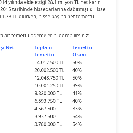
014 yılında elde ettiği 28.1 milyon TL net karın
2015 tarihinde hissedarlarına dağıtmıştır. Hisse
 1.78 TL olurken, hisse başına net temettü
ra ait temettü ödemelerini görebilirsiniz:
şı Net
Toplam
Temettü
ü
Temettü
Oranı
14.017.500 TL
50%
20.002.500 TL
40%
12.048.750 TL
50%
10.001.250 TL
39%
8.820.000 TL
41%
6.693.750 TL
40%
4.567.500 TL
33%
3.937.500 TL
54%
3.780.000 TL
54%