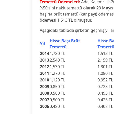
Temettü Ödemeleri:
Adel Kalemcilik 2
%50’sini nakit temettü olarak 29 Mayıs 
başına brüt temettü (kar payı) ödemesi
ödemesi 1.513 TL olmuştur.
Aşağıdaki tabloda şirketin geçmiş yılla
Hisse Başı Brüt
Hisse Ba
Yıl
Temettü
Temett
2014
1,780 TL
1,513 TL
2013
2,540 TL
2,159 TL
2012
1,530 TL
1,301 TL
2011
1,270 TL
1,080 TL
2010
1,120 TL
0,952 TL
2009
0,850 TL
0,723 TL
2008
0,580 TL
0,493 TL
2007
0,500 TL
0,425 TL
2006
0,480 TL
0,408 TL