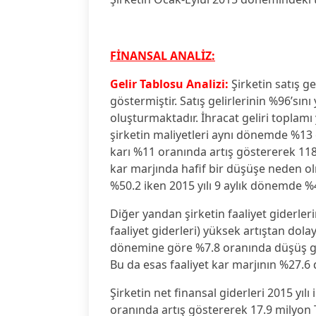
FİNANSAL ANALİZ:
Gelir Tablosu Analizi:
Şirketin satış ge
göstermiştir. Satış gelirlerinin %96’sını
oluşturmaktadır. İhracat geliri toplamı
şirketin maliyetleri aynı dönemde %13 
karı %11 oranında artış göstererek 118.
kar marjında hafif bir düşüşe neden ol
%50.2 iken 2015 yılı 9 aylık dönemde %4
Diğer yandan şirketin faaliyet giderler
faaliyet giderleri) yüksek artıştan dolayı
dönemine göre %7.8 oranında düşüş gös
Bu da esas faaliyet kar marjının %27.
Şirketin net finansal giderleri 2015 yıl
oranında artış göstererek 17.9 milyon T