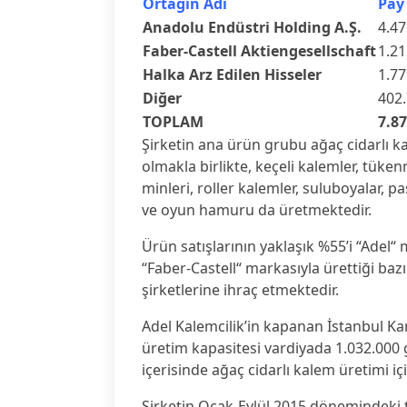
Ortağın Adı
Pay 
Anadolu Endüstri Holding A.Ş.
4.47
Faber-Castell Aktiengesellschaft
1.21
Halka Arz Edilen Hisseler
1.77
Diğer
402.
TOPLAM
7.87
Şirketin ana ürün grubu ağaç cidarlı k
olmakla birlikte, keçeli kalemler, tük
minleri, roller kalemler, suluboyalar, pa
ve oyun hamuru da üretmektedir.
Ürün satışlarının yaklaşık %55’i “Adel“
“Faber-Castell“ markasıyla ürettiği baz
şirketlerine ihraç etmektedir.
Adel Kalemcilik’in kapanan İstanbul Kart
üretim kapasitesi vardiyada 1.032.000 
içerisinde ağaç cidarlı kalem üretimi i
Şirketin Ocak-Eylül 2015 dönemindeki t