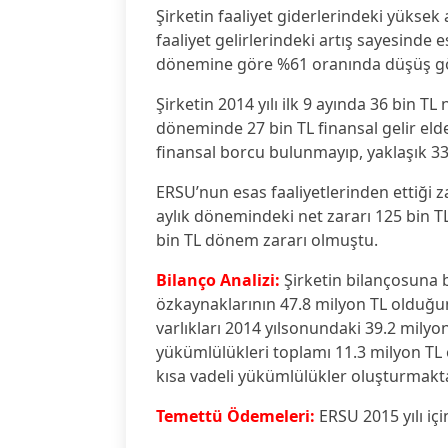
Şirketin faaliyet giderlerindeki yüksek 
faaliyet gelirlerindeki artış sayesinde
dönemine göre %61 oranında düşüş gös
Şirketin 2014 yılı ilk 9 ayında 36 bin TL
döneminde 27 bin TL finansal gelir el
finansal borcu bulunmayıp, yaklaşık 33 
ERSU’nun esas faaliyetlerinden ettiği za
aylık dönemindeki net zararı 125 bin T
bin TL dönem zararı olmuştu.
Bilanço Analizi:
Şirketin bilançosuna ba
özkaynaklarının 47.8 milyon TL olduğu
varlıkları 2014 yılsonundaki 39.2 milyon
yükümlülükleri toplamı 11.3 milyon TL 
kısa vadeli yükümlülükler oluşturmakta
Temettü Ödemeleri:
ERSU 2015 yılı i