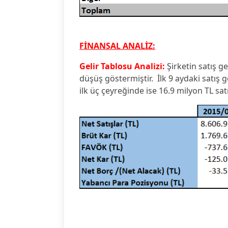
FİNANSAL ANALİZ:
Gelir Tablosu Analizi:
Şirketin satış ge
düşüş göstermiştir. İlk 9 aydaki satış g
ilk üç çeyreğinde ise 16.9 milyon TL satı