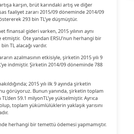
artışa karşın, brüt karındaki artış ve diğer
 esas faaliyet zararı 2015/09 döneminde 2014/09
tererek 293 bin TL’ye düşmüştür.
 net finansal gideri varken, 2015 yılının aynı
de etmiştir. Öte yandan ERSU’nun herhangi bir
bin TL alacağı vardır.
rarın azalmasının etkisiyle, şirketin 2015 yılı 9
L’ye indmiştir. Şirketin 2014/09 döneminde 788
kıldığında; 2015 yılı ilk 9 ayında şirketin
nu görüyoruz. Bunun yanında, şirketin toplam
 TL’den 59.1 milyonTL’ye yükselmiştir. Ayrıca
olup, toplam yükümlülüklerin yaklaşık yarısını
dır.
çinde herhangi bir temettü ödemesi yapmamıştır.