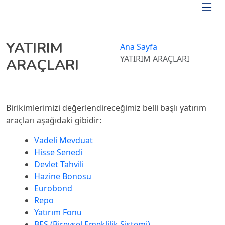
Skip to main content
YATIRIM
Ana Sayfa
/
YATIRIM ARAÇLARI
ARAÇLARI
Birikimlerimizi değerlendireceğimiz belli başlı yatırım
araçları aşağıdaki gibidir:
Vadeli Mevduat
Hisse Senedi
Devlet Tahvili
Hazine Bonosu
Eurobond
Repo
Yatırım Fonu
BES (Bireysel Emeklilik Sistemi)