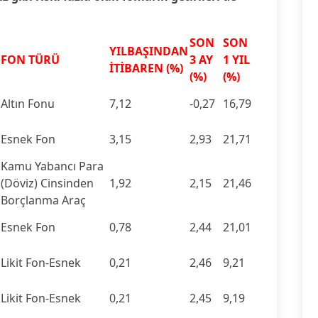
SON
SON
YILBAŞINDAN
FON TÜRÜ
3 AY
1 YIL
İTİBAREN (%)
(%)
(%)
Altın Fonu
7,12
-0,27
16,79
Esnek Fon
3,15
2,93
21,71
Kamu Yabancı Para
(Döviz) Cinsinden
1,92
2,15
21,46
Borçlanma Araç
Esnek Fon
0,78
2,44
21,01
Likit Fon-Esnek
0,21
2,46
9,21
Likit Fon-Esnek
0,21
2,45
9,19