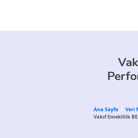
Skip to main content
Vak
Perfo
Ana Sayfa
/
Veri 
Vakıf Emeklilik BE