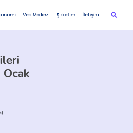
konomi
Veri Merkezi
Şirketim
İletişim
leri
2 Ocak
6)