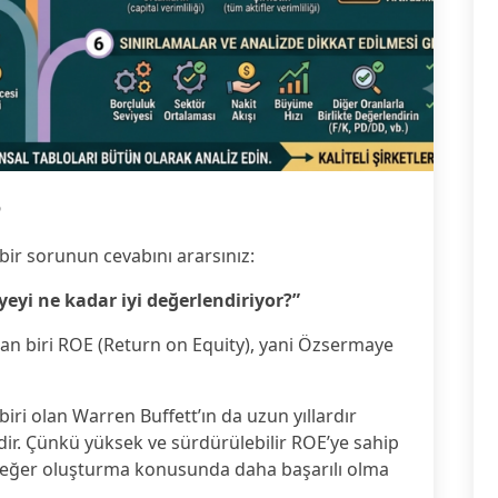
6
k bir sorunun cevabını ararsınız:
eyi ne kadar iyi değerlendiriyor?”
an biri ROE (Return on Equity), yani Özsermaye
iri olan Warren Buffett’ın da uzun yıllardır
ir. Çünkü yüksek ve sürdürülebilir ROE’ye sahip
a değer oluşturma konusunda daha başarılı olma