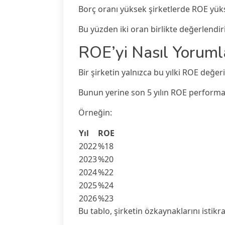
Borç oranı yüksek şirketlerde ROE yük
Bu yüzden iki oran birlikte değerlendiri
ROE’yi Nasıl Yorum
Bir şirketin yalnızca bu yılki ROE değe
Bunun yerine son 5 yılın ROE performan
Örneğin:
Yıl
ROE
2022
%18
2023
%20
2024
%22
2025
%24
2026
%23
Bu tablo, şirketin özkaynaklarını istikra