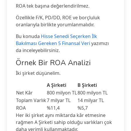
ROA tek başına değerlendirilmez.
Özellikle F/K, PD/DD, ROE ve borçluluk
oranlarıyla birlikte yorumlanmalıdır.
Bu konuda
Hisse Senedi Seçerken İlk
Bakılması Gereken 5 Finansal Veri
yazımızı
da inceleyebilirsiniz.
Örnek Bir ROA Analizi
İki şirket düşünelim.
A Şirketi
B Şirketi
Net Kâr
800 milyon TL
800 milyon TL
Toplam Varlık
7 milyar TL
14 milyar TL
ROA
%11,4
%5,7
Her iki şirket aynı miktarda kâr etmesine
rağmen A Şirketi sahip olduğu varlıkları çok
daha verimli kullanmaktadır.