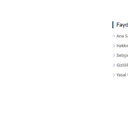
Fayd
Ana S
Hakkı
İletiş
Gizlili
Yasal 