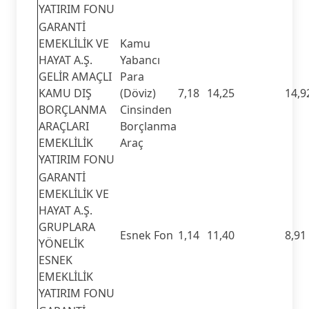
YATIRIM FONU
GARANTİ
EMEKLİLİK VE
Kamu
HAYAT A.Ş.
Yabancı
GELİR AMAÇLI
Para
KAMU DIŞ
(Döviz)
7,18
14,25
14,9
BORÇLANMA
Cinsinden
ARAÇLARI
Borçlanma
EMEKLİLİK
Araç
YATIRIM FONU
GARANTİ
EMEKLİLİK VE
HAYAT A.Ş.
GRUPLARA
Esnek Fon
1,14
11,40
8,91
YÖNELİK
ESNEK
EMEKLİLİK
YATIRIM FONU