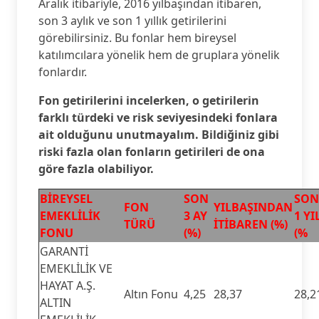
Aralık itibariyle, 2016 yılbaşından itibaren,
son 3 aylık ve son 1 yıllık getirilerini
görebilirsiniz. Bu fonlar hem bireysel
katılımcılara yönelik hem de gruplara yönelik
fonlardır.
Fon getirilerini incelerken, o getirilerin
farklı türdeki ve risk seviyesindeki fonlara
ait olduğunu unutmayalım. Bildiğiniz gibi
riski fazla olan fonların getirileri de ona
göre fazla olabiliyor.
BİREYSEL
SON
SON
FON
YILBAŞINDAN
EMEKLİLİK
3 AY
1 YI
TÜRÜ
İTİBAREN (%)
FONU
(%)
(%
GARANTİ
EMEKLİLİK VE
HAYAT A.Ş.
Altın Fonu
4,25
28,37
28,2
ALTIN