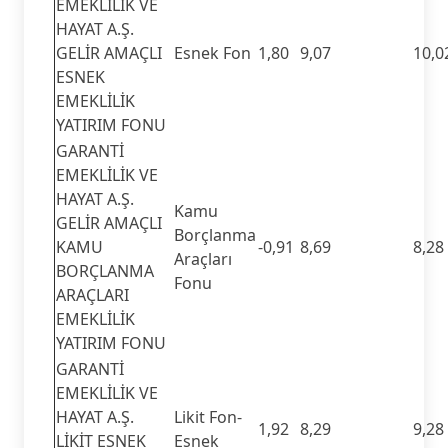
EMEKLİLİK VE
HAYAT A.Ş.
GELİR AMAÇLI
Esnek Fon
1,80
9,07
10,0
ESNEK
EMEKLİLİK
YATIRIM FONU
GARANTİ
EMEKLİLİK VE
HAYAT A.Ş.
Kamu
GELİR AMAÇLI
Borçlanma
KAMU
-0,91
8,69
8,28
Araçları
BORÇLANMA
Fonu
ARAÇLARI
EMEKLİLİK
YATIRIM FONU
GARANTİ
EMEKLİLİK VE
HAYAT A.Ş.
Likit Fon-
1,92
8,29
9,28
LİKİT ESNEK
Esnek