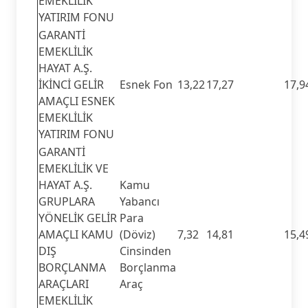
EMEKLİLİK
YATIRIM FONU
GARANTİ
EMEKLİLİK
HAYAT A.Ş.
İKİNCİ GELİR
Esnek Fon
13,22
17,27
17,9
AMAÇLI ESNEK
EMEKLİLİK
YATIRIM FONU
GARANTİ
EMEKLİLİK VE
HAYAT A.Ş.
Kamu
GRUPLARA
Yabancı
YÖNELİK GELİR
Para
AMAÇLI KAMU
(Döviz)
7,32
14,81
15,4
DIŞ
Cinsinden
BORÇLANMA
Borçlanma
ARAÇLARI
Araç
EMEKLİLİK