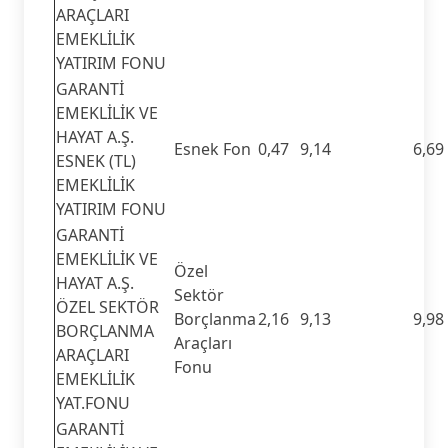
ARAÇLARI
EMEKLİLİK
YATIRIM FONU
GARANTİ
EMEKLİLİK VE
HAYAT A.Ş.
Esnek Fon
0,47
9,14
6,69
ESNEK (TL)
EMEKLİLİK
YATIRIM FONU
GARANTİ
EMEKLİLİK VE
Özel
HAYAT A.Ş.
Sektör
ÖZEL SEKTÖR
Borçlanma
2,16
9,13
9,98
BORÇLANMA
Araçları
ARAÇLARI
Fonu
EMEKLİLİK
YAT.FONU
GARANTİ