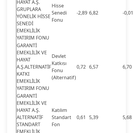
HAYAT A.Ş.
Hisse
GRUPLARA
Senedi
-2,89
6,82
-0,0
YÖNELİK HİSSE
Fonu
SENEDİ
EMEKLİLİK
YATIRIM FONU
GARANTİ
EMEKLİLİK VE
Devlet
HAYAT
Katkısı
A.Ş.ALTERNATİF
0,72
6,57
6,70
Fonu
KATKI
(Alternatif)
EMEKLİLİK
YATIRIM FONU
GARANTİ
EMEKLİLİK VE
HAYAT A.Ş.
Katılım
ALTERNATİF
Standart
0,61
5,39
5,68
STANDART
Fon
EMEKLİLİK