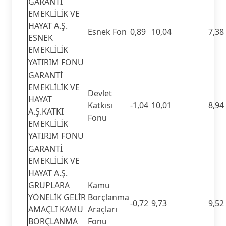
GARANTİ
EMEKLİLİK VE
HAYAT A.Ş.
Esnek Fon
0,89
10,04
7,38
ESNEK
EMEKLİLİK
YATIRIM FONU
GARANTİ
EMEKLİLİK VE
Devlet
HAYAT
Katkısı
-1,04
10,01
8,94
A.Ş.KATKI
Fonu
EMEKLİLİK
YATIRIM FONU
GARANTİ
EMEKLİLİK VE
HAYAT A.Ş.
GRUPLARA
Kamu
YÖNELİK GELİR
Borçlanma
-0,72
9,73
9,52
AMAÇLI KAMU
Araçları
BORÇLANMA
Fonu