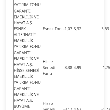
YATIRIM FONU
GARANTİ
EMEKLİLİK VE
HAYAT A.Ş.
ESNEK
Esnek Fon
-1,07
5,32
3,63
ALTERNATİF
EMEKLİLİK
YATIRIM FONU
GARANTİ
EMEKLİLİK VE
Hisse
HAYAT A.Ş.
Senedi
-3,38
4,99
-1,7
HİSSE SENEDİ
Fonu
EMEKLİLİK
YATIRIM FONU
GARANTİ
EMEKLİLİK VE
HAYAT A.Ş.
Hisse
BÜYÜME
Senedi
-3,17
4,67
-1,7