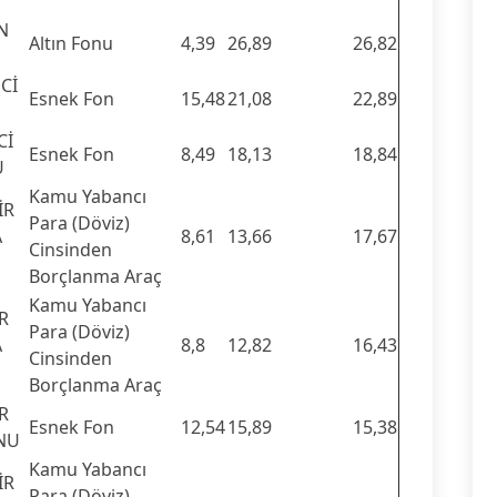
N
Altın Fonu
4,39
26,89
26,82
Cİ
Esnek Fon
15,48
21,08
22,89
Cİ
Esnek Fon
8,49
18,13
18,84
U
Kamu Yabancı
İR
Para (Döviz)
A
8,61
13,66
17,67
Cinsinden
Borçlanma Araç
Kamu Yabancı
R
Para (Döviz)
A
8,8
12,82
16,43
Cinsinden
Borçlanma Araç
R
Esnek Fon
12,54
15,89
15,38
ONU
Kamu Yabancı
İR
Para (Döviz)