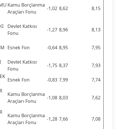
AMU
Kamu Borçlanma
-1,02
8,62
8,15
Araçları Fonu
KI
Devlet Katkısı
-1,27
8,96
8,13
Fonu
IM
Esnek Fon
-0,64
8,95
7,95
I
Devlet Katkısı
-1,75
8,37
7,93
Fonu
NEK
Esnek Fon
-0,83
7,99
7,74
R
Kamu Borçlanma
-1,08
8,03
7,62
Araçları Fonu
R
Kamu Borçlanma
-1,28
7,66
7,08
Araçları Fonu