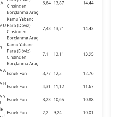
MA
6,84
13,87
14,44
Cinsinden
Borçlanma Araç
Kamu Yabancı
AMU
Para (Döviz)
7,43
13,71
14,43
Cinsinden
Borçlanma Araç
Kamu Yabancı
R
Para (Döviz)
7,1
13,11
13,95
Cinsinden
I
Borçlanma Araç
A A
Esnek Fon
3,77
12,3
12,76
A H
Esnek Fon
4,31
11,12
11,67
A Y
Esnek Fon
3,23
10,65
10,88
U
İR
Esnek Fon
2,2
9,24
10,01
ONU