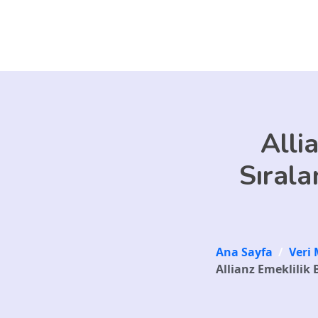
Skip to main content
Alli
Sırala
Ana Sayfa
/
Veri 
Allianz Emeklilik 