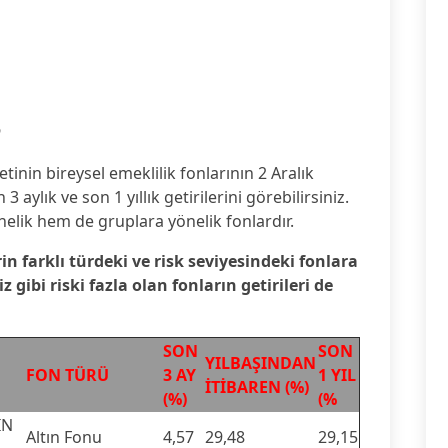
6
etinin bireysel emeklilik fonlarının 2 Aralık
3 aylık ve son 1 yıllık getirilerini görebilirsiniz.
nelik hem de gruplara yönelik fonlardır.
rin farklı türdeki ve risk seviyesindeki fonlara
gibi riski fazla olan fonların getirileri de
SON
SON
YILBAŞINDAN
FON TÜRÜ
3 AY
1 YIL
İTİBAREN (%)
(%)
(%
IN
Altın Fonu
4,57
29,48
29,15