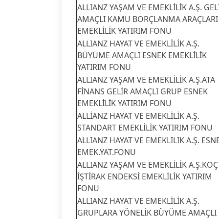
ALLIANZ YAŞAM VE EMEKLİLİK A.Ş. GEL
AMAÇLI KAMU BORÇLANMA ARAÇLARI
EMEKLİLİK YATIRIM FONU
ALLIANZ HAYAT VE EMEKLİLİK A.Ş.
BÜYÜME AMAÇLI ESNEK EMEKLİLİK
YATIRIM FONU
ALLIANZ YAŞAM VE EMEKLİLİK A.Ş.ATA
FİNANS GELİR AMAÇLI GRUP ESNEK
EMEKLİLİK YATIRIM FONU
ALLİANZ HAYAT VE EMEKLİLİK A.Ş.
STANDART EMEKLİLİK YATIRIM FONU
ALLIANZ HAYAT VE EMEKLILIK A.Ş. ESN
EMEK.YAT.FONU
ALLIANZ YAŞAM VE EMEKLİLİK A.Ş.KOÇ
İŞTİRAK ENDEKSİ EMEKLİLİK YATIRIM
FONU
ALLIANZ HAYAT VE EMEKLİLİK A.Ş.
GRUPLARA YÖNELİK BÜYÜME AMAÇLI