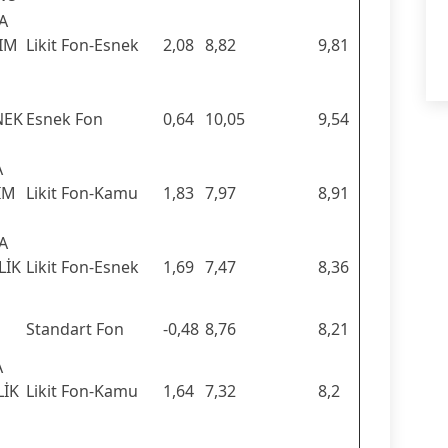
A
RIM
Likit Fon-Esnek
2,08
8,82
9,81
NEK
Esnek Fon
0,64
10,05
9,54
A
IM
Likit Fon-Kamu
1,83
7,97
8,91
A
LİK
Likit Fon-Esnek
1,69
7,47
8,36
Standart Fon
-0,48
8,76
8,21
A
LİK
Likit Fon-Kamu
1,64
7,32
8,2