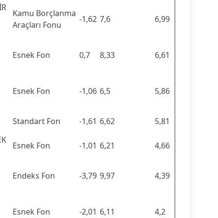
İR
Kamu Borçlanma
-1,62
7,6
6,99
Araçları Fonu
Esnek Fon
0,7
8,33
6,61
Esnek Fon
-1,06
6,5
5,86
Standart Fon
-1,61
6,62
5,81
EK
Esnek Fon
-1,01
6,21
4,66
Endeks Fon
-3,79
9,97
4,39
Esnek Fon
-2,01
6,11
4,2