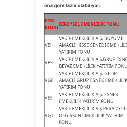
ona göre fazla olabiliyor.
FON
BİREYSEL EMEKLİLİK FONU
KODU
VAKIF EMEKLİLİK A.Ş. BÜYÜME
VEH
AMAÇLI HİSSE SENEDİ EMEKLİL
YATIRIM FONU
VAKIF EMEKLİLİK A.Ş.GRUP ESN
VES
BEYAZ EMEKLİLİK YATIRIM FON
VAKIF EMEKLİLİK A.Ş. GELİR
VGE
AMAÇLI GRUP ESNEK EMEKLİLİ
YATIRIM FONU
VAKIF EMEKLİLİK A.Ş. ESNEK
VEE
EMEKLİLİK YATIRIM FONU
VAKIF EMEKLİLİK A.Ş.PERA 2 GR
VGT
DEĞİŞKEN EMEKLİLİK YATIRIM
FONU