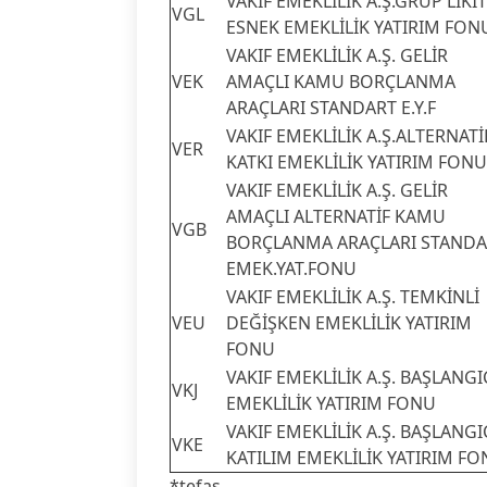
VAKIF EMEKLİLİK A.Ş.GRUP LİKİT
VGL
ESNEK EMEKLİLİK YATIRIM FON
VAKIF EMEKLİLİK A.Ş. GELİR
VEK
AMAÇLI KAMU BORÇLANMA
ARAÇLARI STANDART E.Y.F
VAKIF EMEKLİLİK A.Ş.ALTERNATİ
VER
KATKI EMEKLİLİK YATIRIM FONU
VAKIF EMEKLİLİK A.Ş. GELİR
AMAÇLI ALTERNATİF KAMU
VGB
BORÇLANMA ARAÇLARI STANDA
EMEK.YAT.FONU
VAKIF EMEKLİLİK A.Ş. TEMKİNLİ
VEU
DEĞİŞKEN EMEKLİLİK YATIRIM
FONU
VAKIF EMEKLİLİK A.Ş. BAŞLANGI
VKJ
EMEKLİLİK YATIRIM FONU
VAKIF EMEKLİLİK A.Ş. BAŞLANGI
VKE
KATILIM EMEKLİLİK YATIRIM F
*tefas