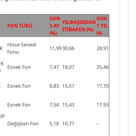
SON
SON
YILBAŞINDAN
FON TÜRÜ
3 AY
1 YIL
İTİBAREN (%)
(%)
(%
Hisse Senedi
İK
11,99
30,66
28,91
Fonu
EK
Esnek Fon
7,47
18,07
25,46
U
K
Esnek Fon
6,83
15,57
17,70
Esnek Fon
7,54
15,43
17,93
UP
Değişken Fon
5,18
10,77
–