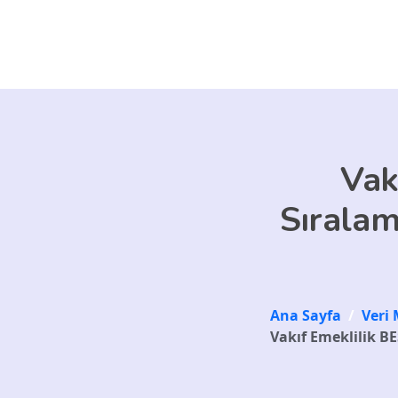
Skip to main content
Vak
Sıralam
Ana Sayfa
/
Veri 
Vakıf Emeklilik BE