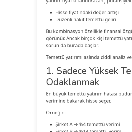
yatırımcıya iki farklı kazanç potansiyeli
Hisse fiyatındaki değer artışı
Düzenli nakit temettü geliri
Bu kombinasyon özellikle finansal özgü
görünür. Ancak birçok kişi temettü yatırı
sorun da burada başlar.
Temettü yatırımı aslında ciddi analiz ve 
1. Sadece Yüksek Te
Odaklanmak
En büyük temettü yatırım hatası budur
verimine bakarak hisse seçer.
Örneğin:
Şirket A → %4 temettü verimi
Şirket B → %14 temettü verimi