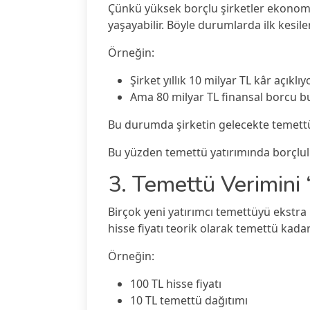
Çünkü yüksek borçlu şirketler ekonom
yaşayabilir. Böyle durumlarda ilk kesile
Örneğin:
Şirket yıllık 10 milyar TL kâr açıklıy
Ama 80 milyar TL finansal borcu 
Bu durumda şirketin gelecekte temettü sü
Bu yüzden temettü yatırımında borçlulu
3. Temettü Verimin
Birçok yeni yatırımcı temettüyü ekstra
hisse fiyatı teorik olarak temettü kadar
Örneğin:
100 TL hisse fiyatı
10 TL temettü dağıtımı