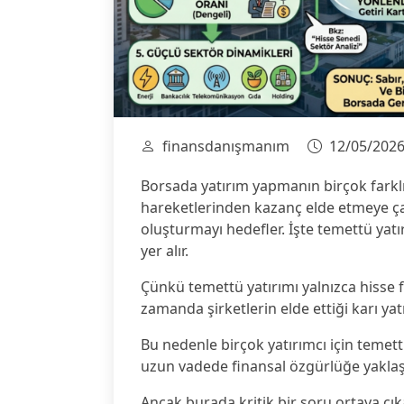
finansdanışmanım
12/05/202
Borsada yatırım yapmanın birçok farklı y
hareketlerinden kazanç elde etmeye çalı
oluşturmayı hedefler. İşte temettü yat
yer alır.
Çünkü temettü yatırımı yalnızca hisse 
zamanda şirketlerin elde ettiği karı ya
Bu nedenle birçok yatırımcı için temett
uzun vadede finansal özgürlüğe yaklaş
Ancak burada kritik bir soru ortaya çık