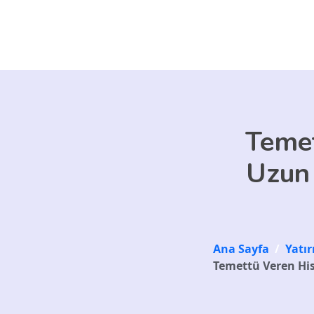
Skip to main content
Temet
Uzun V
Ana Sayfa
/
Yatı
Temettü Veren Hiss