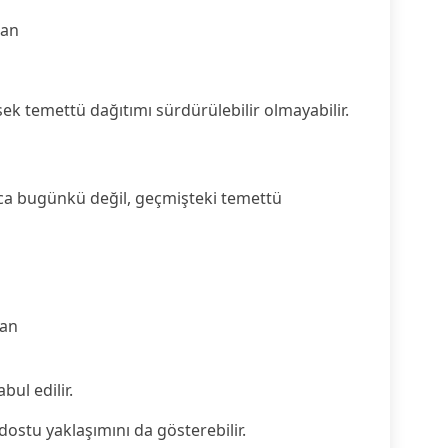
nan
sek temettü dağıtımı sürdürülebilir olmayabilir.
ızca bugünkü değil, geçmişteki temettü
pan
n
bul edilir.
ostu yaklaşımını da gösterebilir.