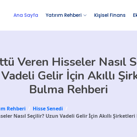
Ana Sayfa
Yatırım Rehberi
Kişisel Finans
E
tü Veren Hisseler Nasıl Se
adeli Gelir İçin Akıllı Şir
Bulma Rehberi
rım Rehberi
/
Hisse Senedi
/
eler Nasıl Seçilir? Uzun Vadeli Gelir İçin Akıllı Şirketle