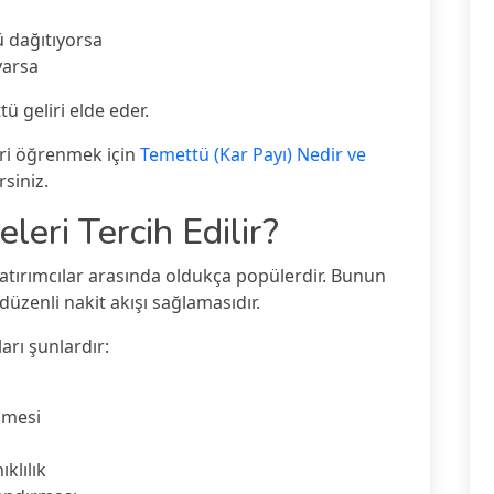
ü dağıtıyorsa
varsa
ü geliri elde eder.
eri öğrenmek için
Temettü (Kar Payı) Nedir ve
siniz.
eri Tercih Edilir?
yatırımcılar arasında oldukça popülerdir. Bunun
 düzenli nakit akışı sağlamasıdır.
arı şunlardır:
ümesi
klılık