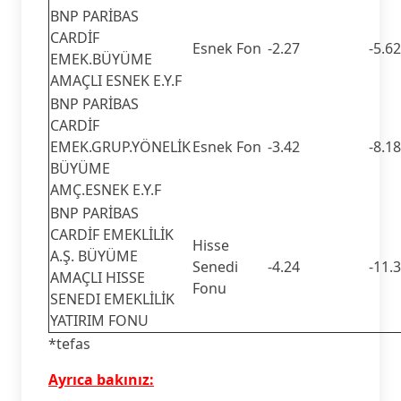
BNP PARİBAS
CARDİF
Esnek Fon
-2.27
-5.62
EMEK.BÜYÜME
AMAÇLI ESNEK E.Y.F
BNP PARİBAS
CARDİF
EMEK.GRUP.YÖNELİK
Esnek Fon
-3.42
-8.18
BÜYÜME
AMÇ.ESNEK E.Y.F
BNP PARİBAS
CARDİF EMEKLİLİK
Hisse
A.Ş. BÜYÜME
Senedi
-4.24
-11.
AMAÇLI HISSE
Fonu
SENEDI EMEKLİLİK
YATIRIM FONU
*tefas
Ayrıca bakınız: