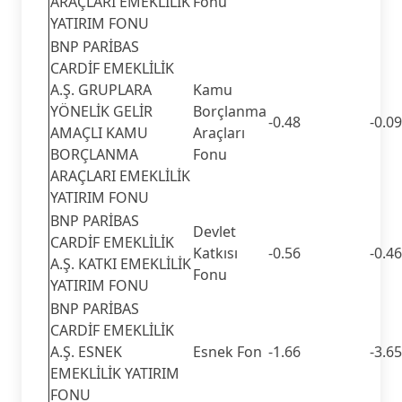
ARAÇLARI EMEKLİLİK
Fonu
YATIRIM FONU
BNP PARİBAS
CARDİF EMEKLİLİK
A.Ş. GRUPLARA
Kamu
YÖNELİK GELİR
Borçlanma
-0.48
-0.09
AMAÇLI KAMU
Araçları
BORÇLANMA
Fonu
ARAÇLARI EMEKLİLİK
YATIRIM FONU
BNP PARİBAS
Devlet
CARDİF EMEKLİLİK
Katkısı
-0.56
-0.46
A.Ş. KATKI EMEKLİLİK
Fonu
YATIRIM FONU
BNP PARİBAS
CARDİF EMEKLİLİK
A.Ş. ESNEK
Esnek Fon
-1.66
-3.65
EMEKLİLİK YATIRIM
FONU