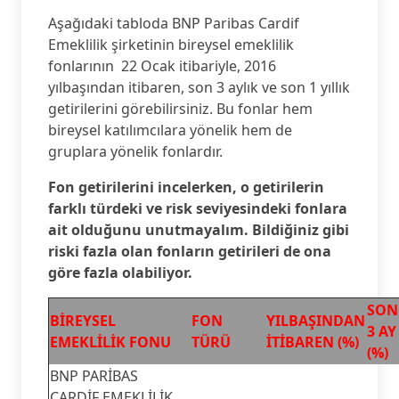
Aşağıdaki tabloda BNP Paribas Cardif
Emeklilik şirketinin bireysel emeklilik
fonlarının 22 Ocak itibariyle, 2016
yılbaşından itibaren, son 3 aylık ve son 1 yıllık
getirilerini görebilirsiniz. Bu fonlar hem
bireysel katılımcılara yönelik hem de
gruplara yönelik fonlardır.
Fon getirilerini incelerken, o getirilerin
farklı türdeki ve risk seviyesindeki fonlara
ait olduğunu unutmayalım. Bildiğiniz gibi
riski fazla olan fonların getirileri de ona
göre fazla olabiliyor.
SON
BİREYSEL
FON
YILBAŞINDAN
3 AY
EMEKLİLİK FONU
TÜRÜ
İTİBAREN (%)
(%)
BNP PARİBAS
CARDİF EMEKLİLİK