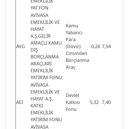
EMEKLİLİK
YAT.FON
AVİVASA
EMEKLİLİK VE
Kamu
HAYAT
Yabancı
A.Ş.GELİR
Para
AMAÇLI KAMU
AVG
(Döviz)
-0,26
7,54
DIŞ
Cinsinden
BORÇLANMA
Borçlanma
ARAÇLARI
Araç
EMEKLİLİK
YATIRIM FONU
AVİVASA
EMEKLİLİK VE
Devlet
HAYAT A.Ş.
AEI
Katkısı
5,32
7,40
KATKI
Fonu
EMEKLİLİK
YATIRIM FONU
AVİVASA