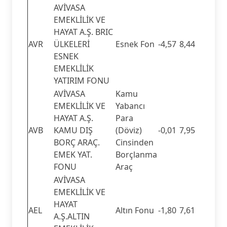
AVİVASA
EMEKLİLİK VE
HAYAT A.Ş. BRIC
AVR
ÜLKELERİ
Esnek Fon
-4,57
8,44
ESNEK
EMEKLİLİK
YATIRIM FONU
AVİVASA
Kamu
EMEKLİLİK VE
Yabancı
HAYAT A.Ş.
Para
AVB
KAMU DIŞ
(Döviz)
-0,01
7,95
BORÇ ARAÇ.
Cinsinden
EMEK YAT.
Borçlanma
FONU
Araç
AVİVASA
EMEKLİLİK VE
HAYAT
AEL
Altın Fonu
-1,80
7,61
A.Ş.ALTIN