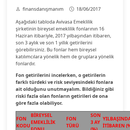
finansdanışmanım
18/06/2017
Aşağıdaki tabloda Avivasa Emeklilik
şirketinin bireysel emeklilik fonlarının 16
Haziran itibariyle, 2017 yılbaşından itibaren,
son 3 aylık ve son 1 yıllık getirilerini
görebilirsiniz. Bu fonlar hem bireysel
katılımcılara yönelik hem de gruplara yönelik
fonlardır.
Fon getirilerini incelerken, o getirilerin
farklı türdeki ve risk seviyesindeki fonlara
ait olduğunu unutmayalım. Bildiğiniz gibi
riski fazla olan fonların getirileri de ona
göre fazla olabiliyor.
BİREYSEL
SON
FON
FON
YILBAŞIND
EMEKLİLİK
3 AY
KODU
TÜRÜ
İTİBAREN (
FONU
(%)