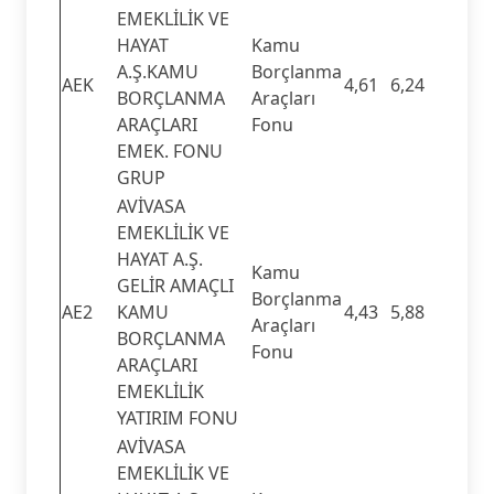
EMEKLİLİK VE
HAYAT
Kamu
A.Ş.KAMU
Borçlanma
AEK
4,61
6,24
BORÇLANMA
Araçları
ARAÇLARI
Fonu
EMEK. FONU
GRUP
AVİVASA
EMEKLİLİK VE
HAYAT A.Ş.
Kamu
GELİR AMAÇLI
Borçlanma
AE2
KAMU
4,43
5,88
Araçları
BORÇLANMA
Fonu
ARAÇLARI
EMEKLİLİK
YATIRIM FONU
AVİVASA
EMEKLİLİK VE