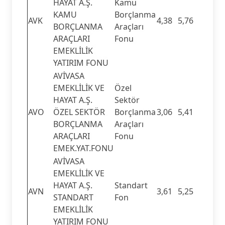
HAYAT A.Ş.
Kamu
KAMU
Borçlanma
AVK
4,38
5,76
BORÇLANMA
Araçları
ARAÇLARI
Fonu
EMEKLİLİK
YATIRIM FONU
AVİVASA
EMEKLİLİK VE
Özel
HAYAT A.Ş.
Sektör
AVO
ÖZEL SEKTÖR
Borçlanma
3,06
5,41
BORÇLANMA
Araçları
ARAÇLARI
Fonu
EMEK.YAT.FONU
AVİVASA
EMEKLİLİK VE
HAYAT A.Ş.
Standart
AVN
3,61
5,25
STANDART
Fon
EMEKLİLİK
YATIRIM FONU