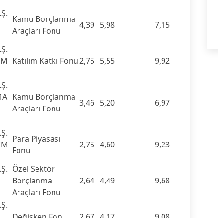
Ş.
Kamu Borçlanma
4,39
5,98
7,15
Araçları Fonu
Ş.
IM
Katılım Katkı Fonu
2,75
5,55
9,92
Ş.
MA
Kamu Borçlanma
3,46
5,20
6,97
Araçları Fonu
Ş.
Para Piyasası
RIM
2,75
4,60
9,23
Fonu
Ş.
Özel Sektör
Borçlanma
2,64
4,49
9,68
Araçları Fonu
Ş.
Değişken Fon
2,67
4,17
9,08