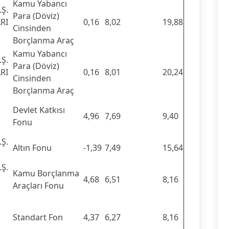
Kamu Yabancı
Ş.
Para (Döviz)
RI
0,16
8,02
19,88
Cinsinden
Borçlanma Araç
Kamu Yabancı
Ş.
Para (Döviz)
RI
0,16
8,01
20,24
Cinsinden
U
Borçlanma Araç
Devlet Katkısı
4,96
7,69
9,40
Fonu
Ş.
Altın Fonu
-1,39
7,49
15,64
U
Ş.
Kamu Borçlanma
4,68
6,51
8,16
Araçları Fonu
U
Standart Fon
4,37
6,27
8,16