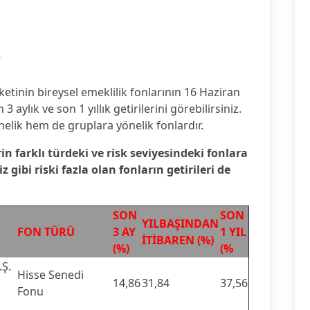
7
ketinin bireysel emeklilik fonlarının 16 Haziran
3 aylık ve son 1 yıllık getirilerini görebilirsiniz.
nelik hem de gruplara yönelik fonlardır.
rin farklı türdeki ve risk seviyesindeki fonlara
gibi riski fazla olan fonların getirileri de
SON
SON
YILBAŞINDAN
FON TÜRÜ
3 AY
1 YIL
İTİBAREN (%)
(%)
(%
Ş.
Hisse Senedi
14,86
31,84
37,56
Fonu