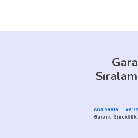
Skip to main content
Gara
Sıralam
Ana Sayfa
/
Veri 
Garanti Emeklilik 