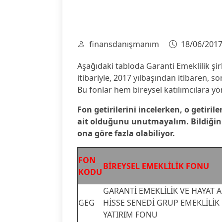
finansdanışmanım
18/06/201
Aşağıdaki tabloda Garanti Emeklilik şir
itibariyle, 2017 yılbaşından itibaren, son 
Bu fonlar hem bireysel katılımcılara yö
Fon getirilerini incelerken, o getirile
ait olduğunu unutmayalım. Bildiğiniz 
ona göre fazla olabiliyor.
FON
BİREYSEL EMEKLİLİK FONU
KODU
GARANTİ EMEKLİLİK VE HAYAT A.
GEG
HİSSE SENEDİ GRUP EMEKLİLİK
YATIRIM FONU