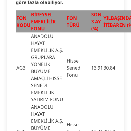
göre fazla olabiliyor.
BİREYSEL
SON
FON
FON
YILBAŞIND
EMEKLİLİK
3 AY
KODU
TÜRÜ
İTİBAREN (
FONU
(%)
ANADOLU
HAYAT
EMEKLİLİK A.Ş.
GRUPLARA
Hisse
YÖNELİK
AG3
Senedi
13,91
30,84
BÜYÜME
Fonu
AMAÇLI HİSSE
SENEDİ
EMEKLİLİK
YATIRIM FONU
ANADOLU
HAYAT
EMEKLİLİK A.Ş.
Hisse
BÜYÜME