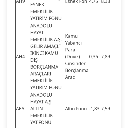
AH9
Esnek Fon
4,75
8,38
ESNEK
EMEKLİLİK
YATIRIM FONU
ANADOLU
HAYAT
Kamu
EMEKLİLİK A.Ş.
Yabancı
GELİR AMAÇLI
Para
İKİNCİ KAMU
AH4
(Döviz)
0,36
7,89
DIŞ
Cinsinden
BORÇLANMA
Borçlanma
ARAÇLARI
Araç
EMEKLİLİK
YATIRIM FONU
ANADOLU
HAYAT A.Ş.
AEA
ALTIN
Altın Fonu
-1,83
7,59
EMEKLİLİK
YAT.FONU