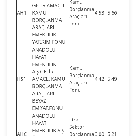
Kamu
GELİR AMAÇLI
Borçlanma
AH1
KAMU
4,53
5,66
Araçları
BORÇLANMA
Fonu
ARAÇLARI
EMEKLİLİK
YATIRIM FONU
ANADOLU
HAYAT
EMEKLİLİK
Kamu
A.Ş.GELİR
Borçlanma
HS1
AMAÇLI KAMU
4,42
5,49
Araçları
BORÇLANMA
Fonu
ARAÇLARI
BEYAZ
EM.YAT.FONU
ANADOLU
Özel
HAYAT
Sektör
EMEKLİLİK A.Ş.
AHC
Borçlanma
3,00
5,21