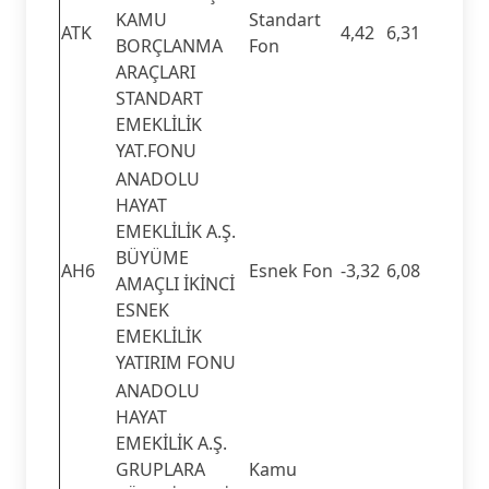
KAMU
Standart
ATK
4,42
6,31
BORÇLANMA
Fon
ARAÇLARI
STANDART
EMEKLİLİK
YAT.FONU
ANADOLU
HAYAT
EMEKLİLİK A.Ş.
BÜYÜME
AH6
Esnek Fon
-3,32
6,08
AMAÇLI İKİNCİ
ESNEK
EMEKLİLİK
YATIRIM FONU
ANADOLU
HAYAT
EMEKİLİK A.Ş.
GRUPLARA
Kamu