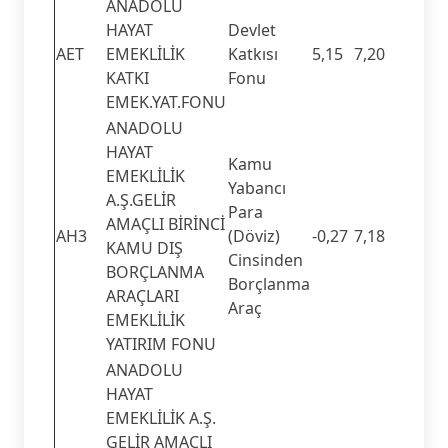
ANADOLU
HAYAT
Devlet
AET
EMEKLİLİK
Katkısı
5,15
7,20
KATKI
Fonu
EMEK.YAT.FONU
ANADOLU
HAYAT
Kamu
EMEKLİLİK
Yabancı
A.Ş.GELİR
Para
AMAÇLI BİRİNCİ
AH3
(Döviz)
-0,27
7,18
KAMU DIŞ
Cinsinden
BORÇLANMA
Borçlanma
ARAÇLARI
Araç
EMEKLİLİK
YATIRIM FONU
ANADOLU
HAYAT
EMEKLİLİK A.Ş.
GELİR AMAÇLI