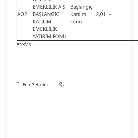
EMEKLİLİK A.Ş.
Başlangıç
AO2
BAŞLANGIÇ
Katılım
2,01
–
KATILIM
Fonu
EMEKLİLİK
YATIRIM FONU
*tefas
Fon Getirileri