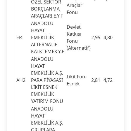
ÖZEL SEKTÖR
Araçları
BORÇLANMA
Fonu
ARAÇLARI E.Y.F
ANADOLU
Devlet
HAYAT
Katkısı
ER
EMEKLİLİK
2,95
4,80
Fonu
ALTERNATİF
(Alternatif)
KATKI EMEK.Y.F
ANADOLU
HAYAT
EMEKLİLİK A.Ş.
Likit Fon-
AH2
PARA PİYASASI
2,81
4,72
Esnek
LİKİT ESNEK
EMEKLİLİK
YATIRIM FONU
ANADOLU
HAYAT
EMEKLİLİK A.Ş.
GRUPLARA