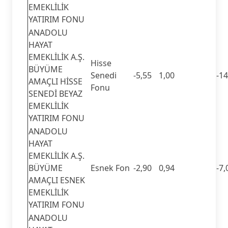
EMEKLİLİK
YATIRIM FONU
ANADOLU
HAYAT
EMEKLİLİK A.Ş.
Hisse
BÜYÜME
Senedi
-5,55
1,00
-14
AMAÇLI HİSSE
Fonu
SENEDİ BEYAZ
EMEKLİLİK
YATIRIM FONU
ANADOLU
HAYAT
EMEKLİLİK A.Ş.
BÜYÜME
Esnek Fon
-2,90
0,94
-7,
AMAÇLI ESNEK
EMEKLİLİK
YATIRIM FONU
ANADOLU