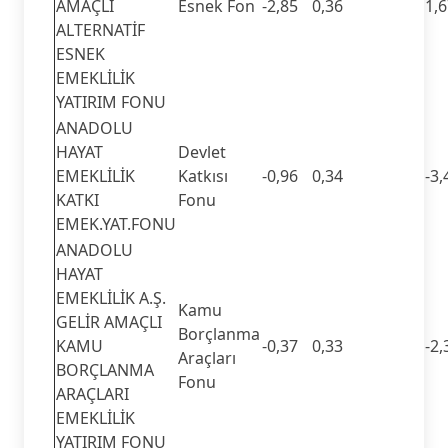
AMAÇLI
Esnek Fon
-2,85
0,36
1,
ALTERNATİF
ESNEK
EMEKLİLİK
YATIRIM FONU
ANADOLU
HAYAT
Devlet
EMEKLİLİK
Katkısı
-0,96
0,34
-3,
KATKI
Fonu
EMEK.YAT.FONU
ANADOLU
HAYAT
EMEKLİLİK A.Ş.
Kamu
GELİR AMAÇLI
Borçlanma
KAMU
-0,37
0,33
-2,
Araçları
BORÇLANMA
Fonu
ARAÇLARI
EMEKLİLİK
YATIRIM FONU