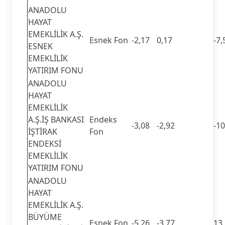
ANADOLU
HAYAT
EMEKLİLİK A.Ş.
Esnek Fon
-2,17
0,17
-7,
ESNEK
EMEKLİLİK
YATIRIM FONU
ANADOLU
HAYAT
EMEKLİLİK
A.Ş.İŞ BANKASI
Endeks
-3,08
-2,92
-10
İŞTİRAK
Fon
ENDEKSİ
EMEKLİLİK
YATIRIM FONU
ANADOLU
HAYAT
EMEKLİLİK A.Ş.
BÜYÜME
Esnek Fon
-5,26
-3,77
13