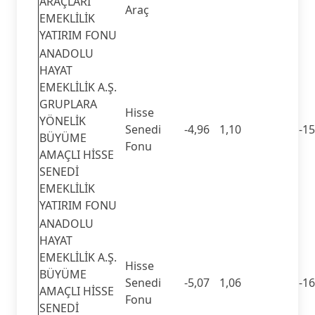
ARAÇLARI
Araç
EMEKLİLİK
YATIRIM FONU
ANADOLU
HAYAT
EMEKLİLİK A.Ş.
GRUPLARA
Hisse
YÖNELİK
Senedi
-4,96
1,10
-15
BÜYÜME
Fonu
AMAÇLI HİSSE
SENEDİ
EMEKLİLİK
YATIRIM FONU
ANADOLU
HAYAT
EMEKLİLİK A.Ş.
Hisse
BÜYÜME
Senedi
-5,07
1,06
-16
AMAÇLI HİSSE
Fonu
SENEDİ