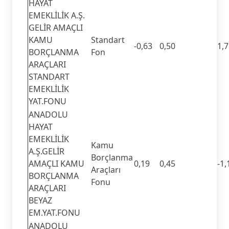
HAYAT
EMEKLİLİK A.Ş.
GELİR AMAÇLI
KAMU
Standart
-0,63
0,50
1,
BORÇLANMA
Fon
ARAÇLARI
STANDART
EMEKLİLİK
YAT.FONU
ANADOLU
HAYAT
EMEKLİLİK
Kamu
A.Ş.GELİR
Borçlanma
AMAÇLI KAMU
0,19
0,45
-1,
Araçları
BORÇLANMA
Fonu
ARAÇLARI
BEYAZ
EM.YAT.FONU
ANADOLU