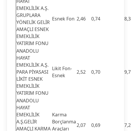
HAYAT
EMEKLİLİK A.Ş.
GRUPLARA
Esnek Fon
2,46
0,74
8,
YÖNELİK GELİR
AMAÇLI ESNEK
EMEKLİLİK
YATIRIM FONU
ANADOLU
HAYAT
EMEKLİLİK A.Ş.
Likit Fon-
PARA PİYASASI
2,52
0,70
9,
Esnek
LİKİT ESNEK
EMEKLİLİK
YATIRIM FONU
ANADOLU
HAYAT
EMEKLİLİK
Karma
A.Ş.GELİR
Borçlanma
2,07
0,69
7,
AMAÇLI KARMA
Araçları