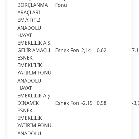
BORÇLANMA
Fonu
ARAÇLARI
EM.Y.F(TL)
ANADOLU
HAYAT
EMEKLİLİK A.Ş.
GELİR AMAÇLI
Esnek Fon
2,14
0,62
7,
ESNEK
EMEKLİLİK
YATIRIM FONU
ANADOLU
HAYAT
EMEKLİLİK A.Ş.
DİNAMİK
Esnek Fon
-2,15
0,58
-3,
ESNEK
EMEKLİLİK
YATIRIM FONU
ANADOLU