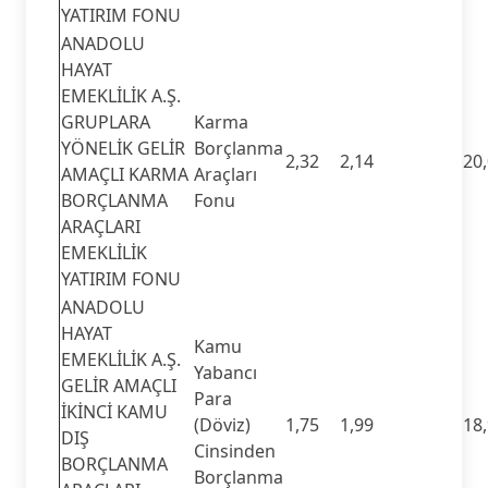
YATIRIM FONU
ANADOLU
HAYAT
EMEKLİLİK A.Ş.
GRUPLARA
Karma
YÖNELİK GELİR
Borçlanma
2,32
2,14
20
AMAÇLI KARMA
Araçları
BORÇLANMA
Fonu
ARAÇLARI
EMEKLİLİK
YATIRIM FONU
ANADOLU
HAYAT
Kamu
EMEKLİLİK A.Ş.
Yabancı
GELİR AMAÇLI
Para
İKİNCİ KAMU
(Döviz)
1,75
1,99
18
DIŞ
Cinsinden
BORÇLANMA
Borçlanma