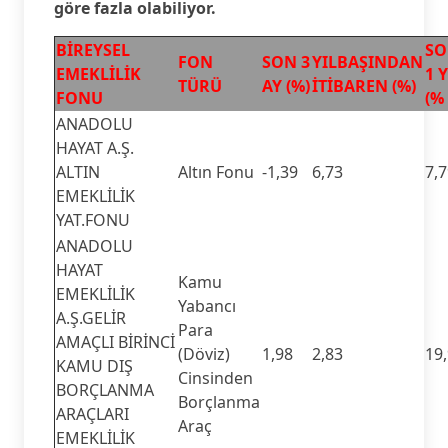
göre fazla olabiliyor.
BİREYSEL
S
FON
SON 3
YILBAŞINDAN
EMEKLİLİK
1 Y
TÜRÜ
AY (%)
İTİBAREN (%)
FONU
(%
ANADOLU
HAYAT A.Ş.
ALTIN
Altın Fonu
-1,39
6,73
7,
EMEKLİLİK
YAT.FONU
ANADOLU
HAYAT
Kamu
EMEKLİLİK
Yabancı
A.Ş.GELİR
Para
AMAÇLI BİRİNCİ
(Döviz)
1,98
2,83
19
KAMU DIŞ
Cinsinden
BORÇLANMA
Borçlanma
ARAÇLARI
Araç
EMEKLİLİK