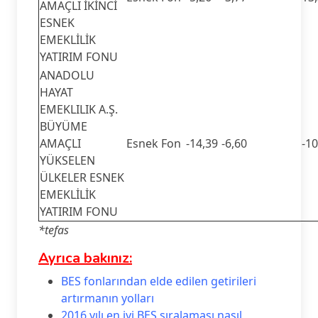
AMAÇLI İKİNCİ
ESNEK
EMEKLİLİK
YATIRIM FONU
ANADOLU
HAYAT
EMEKLILIK A.Ş.
BÜYÜME
AMAÇLI
Esnek Fon
-14,39
-6,60
-10
YÜKSELEN
ÜLKELER ESNEK
EMEKLİLİK
YATIRIM FONU
*tefas
Ayrıca bakınız:
BES fonlarından elde edilen getirileri
artırmanın yolları
2016 yılı en iyi BES sıralaması nasıl