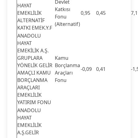
Devlet
HAYAT
Katkısı
EMEKLİLİK
0,95
0,45
7,
Fonu
ALTERNATİF
(Alternatif)
KATKI EMEK.Y.F
ANADOLU
HAYAT
EMEKİLİK A.Ş.
GRUPLARA
Kamu
YÖNELİK GELİR
Borçlanma
-0,09
0,41
-1,
AMAÇLI KAMU
Araçları
BORÇLANMA
Fonu
ARAÇLARI
EMEKLİLİK
YATIRIM FONU
ANADOLU
HAYAT
EMEKLİLİK
A.Ş.GELİR