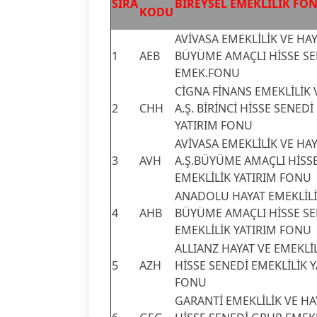
SIRA
BİREYSEL EMEKLİLİK FO
KODU
AVİVASA EMEKLİLİK VE HAY
1
AEB
BÜYÜME AMAÇLI HİSSE S
EMEK.FONU
CİGNA FİNANS EMEKLİLİK 
2
CHH
A.Ş. BİRİNCİ HİSSE SENEDİ
YATIRIM FONU
AVİVASA EMEKLİLİK VE HA
3
AVH
A.Ş.BÜYÜME AMAÇLI HİSS
EMEKLİLİK YATIRIM FONU
ANADOLU HAYAT EMEKLİLİK
4
AHB
BÜYÜME AMAÇLI HİSSE SE
EMEKLİLİK YATIRIM FONU
ALLIANZ HAYAT VE EMEKLİL
5
AZH
HİSSE SENEDİ EMEKLİLİK 
FONU
GARANTİ EMEKLİLİK VE HAY