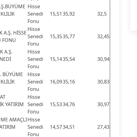
A.Ş.BÜYÜME
Hisse
KLILIK
Senedi
15,51
35,92
32,5
Fonu
Hisse
 A.Ş. HİSSE
Senedi
15,35
35,77
32,45
M FONU
Fonu
 A.Ş.
Hisse
NEDİ
Senedi
15,14
35,54
30,94
Fonu
Ş. BÜYÜME
Hisse
KLİLİK
Senedi
16,09
35,16
30,83
Fonu
YAT
Hisse
İK YATIRIM
Senedi
15,53
34,76
30,97
Fonu
YÜME AMAÇLI
Hisse
YATIRIM
Senedi
14,57
34,51
27,43
Fonu