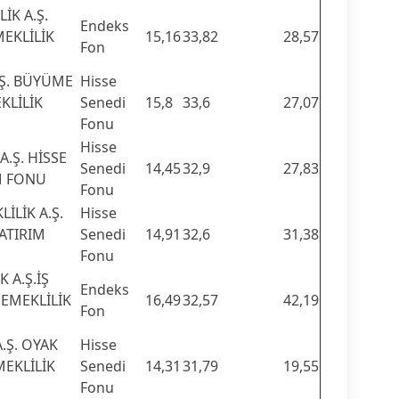
İK A.Ş.
Endeks
EKLİLİK
15,16
33,82
28,57
Fon
.Ş. BÜYÜME
Hisse
KLİLİK
Senedi
15,8
33,6
27,07
Fonu
Hisse
A.Ş. HİSSE
Senedi
14,45
32,9
27,83
M FONU
Fonu
İLİK A.Ş.
Hisse
YATIRIM
Senedi
14,91
32,6
31,38
Fonu
 A.Ş.İŞ
Endeks
 EMEKLİLİK
16,49
32,57
42,19
Fon
A.Ş. OYAK
Hisse
MEKLİLİK
Senedi
14,31
31,79
19,55
Fonu