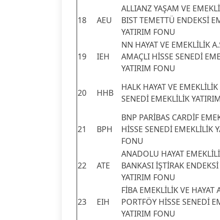
ALLIANZ YAŞAM VE EMEKLİL
18
AEU
BIST TEMETTÜ ENDEKSİ EM
YATIRIM FONU
NN HAYAT VE EMEKLİLİK A
19
IEH
AMAÇLI HİSSE SENEDİ EME
YATIRIM FONU
HALK HAYAT VE EMEKLİLİK 
20
HHB
SENEDİ EMEKLİLİK YATIRI
BNP PARİBAS CARDİF EMEKL
21
BPH
HİSSE SENEDİ EMEKLİLİK 
FONU
ANADOLU HAYAT EMEKLİLİK
22
ATE
BANKASI İŞTİRAK ENDEKSİ
YATIRIM FONU
FİBA EMEKLİLİK VE HAYAT 
23
EIH
PORTFÖY HİSSE SENEDİ E
YATIRIM FONU