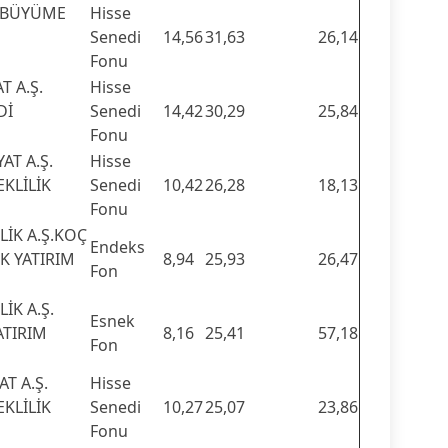
. BÜYÜME
Hisse
Senedi
14,56
31,63
26,14
Fonu
T A.Ş.
Hisse
Dİ
Senedi
14,42
30,29
25,84
Fonu
AT A.Ş.
Hisse
EKLİLİK
Senedi
10,42
26,28
18,13
Fonu
LİK A.Ş.KOÇ
Endeks
K YATIRIM
8,94
25,93
26,47
Fon
İK A.Ş.
Esnek
ATIRIM
8,16
25,41
57,18
Fon
T A.Ş.
Hisse
EKLİLİK
Senedi
10,27
25,07
23,86
Fonu