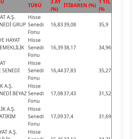
NU
3 AY
1 YIL
TÜRÜ
İTİBAREN (%)
(%)
(%
AT A.Ş.
Hisse
ENEDİ GRUP
Senedi
16,83
39,08
35,9
Fonu
VE HAYAT
Hisse
 EMEKLİLİK
Senedi
16,39
38,17
34,96
Fonu
YAT
Hisse
E SENEDİ
Senedi
16,44
37,83
35,27
Fonu
 A.Ş.
Hisse
NEDİ BEYAZ
Senedi
17,08
37,43
31,52
Fonu
İK A.Ş.
Hisse
YATIRIM
Senedi
17,09
37,4
31,69
Fonu
AT A.Ş.
Hisse