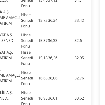
İLİK
Senedi
15,46
37,12
34,71
Fonu
 A.Ş.
Hisse
ME AMAÇLI
Senedi
15,73
36,34
33,42
YATIRIM
Fonu
AT A.Ş.
Hisse
E SENEDİ
Senedi
15,87
36,33
32,6
Fonu
AT A.Ş.
Hisse
YATIRIM
Senedi
15,18
36,26
32,95
Fonu
.
Hisse
ME AMAÇLI
Senedi
16,63
36,06
32,76
YATIRIM
Fonu
İK A.Ş.
Hisse
NEDİ
Senedi
16,95
36,01
33,62
Fonu