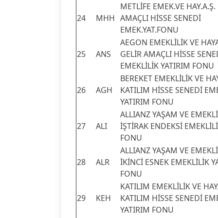
METLİFE EMEK.VE HAY.A.Ş
24
MHH
AMAÇLI HİSSE SENEDİ
EMEK.YAT.FONU
AEGON EMEKLİLİK VE HAYA
25
ANS
GELİR AMAÇLI HİSSE SENE
EMEKLİLİK YATIRIM FONU
BEREKET EMEKLİLİK VE HAY
26
AGH
KATILIM HİSSE SENEDİ EM
YATIRIM FONU
ALLIANZ YAŞAM VE EMEKLİ
27
ALI
İŞTİRAK ENDEKSİ EMEKLİLİ
FONU
ALLIANZ YAŞAM VE EMEKLİL
28
ALR
İKİNCİ ESNEK EMEKLİLİK Y
FONU
KATILIM EMEKLİLİK VE HAYA
29
KEH
KATILIM HİSSE SENEDİ EM
YATIRIM FONU