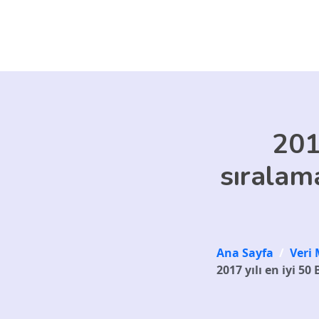
Skip to main content
201
sıralam
Ana Sayfa
/
Veri 
2017 yılı en iyi 5