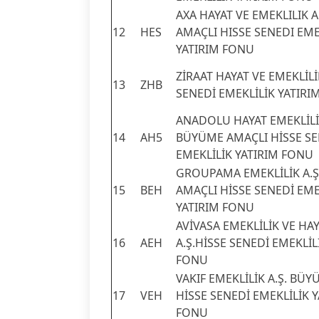
AXA HAYAT VE EMEKLILIK 
12
HES
AMAÇLI HISSE SENEDI EME
YATIRIM FONU
ZİRAAT HAYAT VE EMEKLİLİK
13
ZHB
SENEDİ EMEKLİLİK YATIRI
ANADOLU HAYAT EMEKLİLİK
14
AH5
BÜYÜME AMAÇLI HİSSE SE
EMEKLİLİK YATIRIM FONU
GROUPAMA EMEKLİLİK A.
15
BEH
AMAÇLI HİSSE SENEDİ EME
YATIRIM FONU
AVİVASA EMEKLİLİK VE HA
16
AEH
A.Ş.HİSSE SENEDİ EMEKLİL
FONU
VAKIF EMEKLİLİK A.Ş. BÜ
17
VEH
HİSSE SENEDİ EMEKLİLİK 
FONU