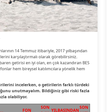
7
nlarının 14 Temmuz itibariyle, 2017 yılbaşından
ilerini karşılaştırmalı olarak görebilirsiniz.
ibaren getirisi en iyi olan, en çok kazandıran BES
u fonlar hem bireysel katılımcılara yönelik hem
ilerini incelerken, o getirilerin farklı türdeki
uğunu unutmayalım. Bildiğiniz gibi riski fazla
zla olabiliyor.
SON
SON
FON
YILBAŞINDAN