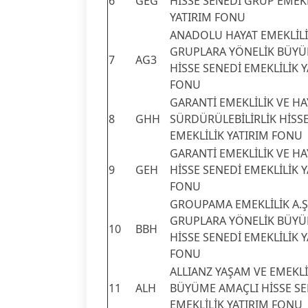
6
GEG
HİSSE SENEDİ GRUP EMEKL
YATIRIM FONU
ANADOLU HAYAT EMEKLİLİK
GRUPLARA YÖNELİK BÜYÜ
7
AG3
HİSSE SENEDİ EMEKLİLİK 
FONU
GARANTİ EMEKLİLİK VE HAY
8
GHH
SÜRDÜRÜLEBİLİRLİK HİSS
EMEKLİLİK YATIRIM FONU
GARANTİ EMEKLİLİK VE HAY
9
GEH
HİSSE SENEDİ EMEKLİLİK 
FONU
GROUPAMA EMEKLİLİK A.Ş
GRUPLARA YÖNELİK BÜYÜ
10
BBH
HİSSE SENEDİ EMEKLİLİK 
FONU
ALLIANZ YAŞAM VE EMEKLİL
11
ALH
BÜYÜME AMAÇLI HİSSE SE
EMEKLİLİK YATIRIM FONU