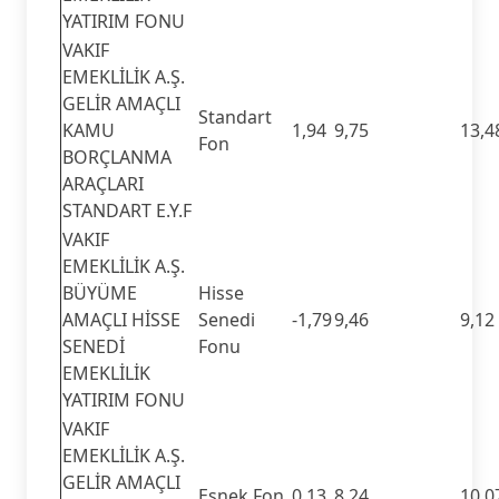
YATIRIM FONU
VAKIF
EMEKLİLİK A.Ş.
GELİR AMAÇLI
Standart
KAMU
1,94
9,75
13,4
Fon
BORÇLANMA
ARAÇLARI
STANDART E.Y.F
VAKIF
EMEKLİLİK A.Ş.
BÜYÜME
Hisse
AMAÇLI HİSSE
Senedi
-1,79
9,46
9,12
SENEDİ
Fonu
EMEKLİLİK
YATIRIM FONU
VAKIF
EMEKLİLİK A.Ş.
GELİR AMAÇLI
Esnek Fon
0,13
8,24
10,0