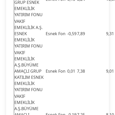
GRUP ESNEK
EMEKLİLİK
YATIRIM FONU
VAKIF
EMEKLİLİK A.Ş.
ESNEK
Esnek Fon
-0,59
7,89
9,31
EMEKLİLİK
YATIRIM FONU
VAKIF
EMEKLİLİK
A.Ş.BÜYÜME
AMAÇLI GRUP
Esnek Fon
0,01
7,38
9,01
KATILIM ESNEK
EMEKLİLİK
YATIRIM FONU
VAKIF
EMEKLİLİK
A.Ş.BÜYÜME
AMAÇLI
Esnek Fon
-0,19
7,25
8,10