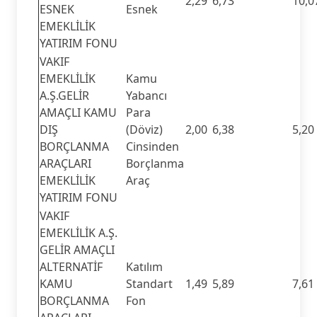
2,29
6,73
10,0
ESNEK
Esnek
EMEKLİLİK
YATIRIM FONU
VAKIF
EMEKLİLİK
Kamu
A.Ş.GELİR
Yabancı
AMAÇLI KAMU
Para
DIŞ
(Döviz)
2,00
6,38
5,20
BORÇLANMA
Cinsinden
ARAÇLARI
Borçlanma
EMEKLİLİK
Araç
YATIRIM FONU
VAKIF
EMEKLİLİK A.Ş.
GELİR AMAÇLI
ALTERNATİF
Katılım
KAMU
Standart
1,49
5,89
7,61
BORÇLANMA
Fon