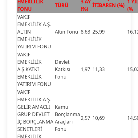
EMEKLİLİK
3 AY
1 YI
TÜRÜ
İTİBAREN (%)
FONU
(%)
(%
VAKIF
EMEKLİLİK A.Ş.
ALTIN
Altın Fonu
8,63
25,99
16,1
EMEKLİLİK
YATIRIM FONU
VAKIF
EMEKLİLİK
Devlet
A.Ş.KATKI
Katkısı
1,97
11,33
15,0
EMEKLİLİK
Fonu
YATIRIM FONU
VAKIF
EMEKLİLİK A.Ş.
GELİR AMAÇLI
Kamu
GRUP DEVLET
Borçlanma
2,57
10,69
14,5
İÇ BORÇLANMA
Araçları
SENETLERİ
Fonu
EMEKLİLİK