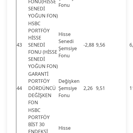
FONU(HİSSE
Fonu
SENEDİ
YOĞUN FON)
HSBC
PORTFÖY
Hisse
HİSSE
Senedi
43
SENEDİ
-2,88
9,56
6
Şemsiye
FONU (HİSSE
Fonu
SENEDİ
YOĞUN FON)
GARANTİ
PORTFÖY
Değişken
44
DÖRDÜNCÜ
Şemsiye
2,26
9,51
1
DEĞİŞKEN
Fonu
FON
HSBC
PORTFÖY
BİST 30
Hisse
ENDEKSİ