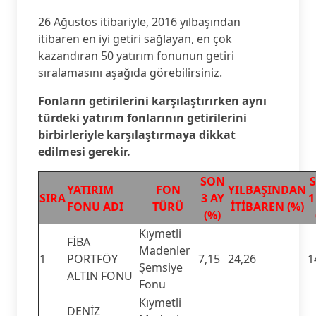
26 Ağustos itibariyle, 2016 yılbaşından
itibaren en iyi getiri sağlayan, en çok
kazandıran 50 yatırım fonunun getiri
sıralamasını aşağıda görebilirsiniz.
Fonların getirilerini karşılaştırırken aynı
türdeki yatırım fonlarının getirilerini
birbirleriyle karşılaştırmaya dikkat
edilmesi gerekir.
SON
YATIRIM
FON
YILBAŞINDAN
SIRA
3 AY
1
FONU ADI
TÜRÜ
İTİBAREN (%)
(%)
Kıymetli
FİBA
Madenler
1
PORTFÖY
7,15
24,26
1
Şemsiye
ALTIN FONU
Fonu
Kıymetli
DENİZ