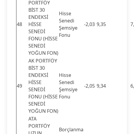
PORTFÖY
BİST 30
Hisse
ENDEKSİ
Senedi
48
HİSSE
-2,03
9,35
7
Şemsiye
SENEDİ
Fonu
FONU (HİSSE
SENEDİ
YOĞUN FON)
AK PORTFÖY
BİST 30
ENDEKSİ
Hisse
HİSSE
Senedi
49
-2,05
9,34
6
SENEDİ
Şemsiye
FONU (HİSSE
Fonu
SENEDİ
YOĞUN FON)
ATA
PORTFÖY
Borçlanma
UZUN