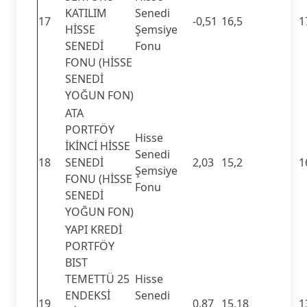
KATILIM
Senedi
17
-0,51
16,5
1
HİSSE
Şemsiye
SENEDİ
Fonu
FONU (HİSSE
SENEDİ
YOĞUN FON)
ATA
PORTFÖY
Hisse
İKİNCİ HİSSE
Senedi
18
SENEDİ
2,03
15,2
1
Şemsiye
FONU (HİSSE
Fonu
SENEDİ
YOĞUN FON)
YAPI KREDİ
PORTFÖY
BIST
TEMETTÜ 25
Hisse
ENDEKSİ
Senedi
19
0,87
15,18
1