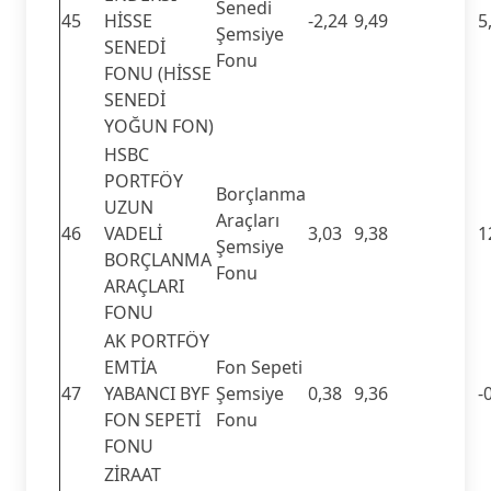
Senedi
45
HİSSE
-2,24
9,49
5
Şemsiye
SENEDİ
Fonu
FONU (HİSSE
SENEDİ
YOĞUN FON)
HSBC
PORTFÖY
Borçlanma
UZUN
Araçları
46
VADELİ
3,03
9,38
1
Şemsiye
BORÇLANMA
Fonu
ARAÇLARI
FONU
AK PORTFÖY
EMTİA
Fon Sepeti
47
YABANCI BYF
Şemsiye
0,38
9,36
-
FON SEPETİ
Fonu
FONU
ZİRAAT