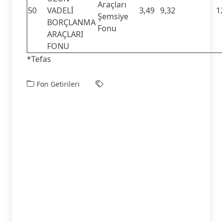
Araçları
50
VADELİ
3,49
9,32
1
Şemsiye
BORÇLANMA
Fonu
ARAÇLARI
FONU
*Tefas
Fon Getirileri