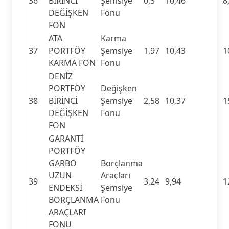
36
BİRİNCİ
Şemsiye
0,3
10,46
8
DEĞİŞKEN
Fonu
FON
ATA
Karma
37
PORTFÖY
Şemsiye
1,97
10,43
1
KARMA FON
Fonu
DENİZ
PORTFÖY
Değişken
38
BİRİNCİ
Şemsiye
2,58
10,37
1
DEĞİŞKEN
Fonu
FON
GARANTİ
PORTFÖY
GARBO
Borçlanma
UZUN
Araçları
39
3,24
9,94
1
ENDEKSİ
Şemsiye
BORÇLANMA
Fonu
ARAÇLARI
FONU