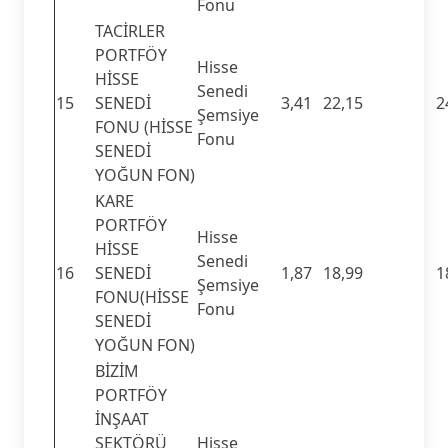
Fonu
TACİRLER
PORTFÖY
Hisse
HİSSE
Senedi
15
SENEDİ
3,41
22,15
2
Şemsiye
FONU (HİSSE
Fonu
SENEDİ
YOĞUN FON)
KARE
PORTFÖY
Hisse
HİSSE
Senedi
16
SENEDİ
1,87
18,99
1
Şemsiye
FONU(HİSSE
Fonu
SENEDİ
YOĞUN FON)
BİZİM
PORTFÖY
İNŞAAT
SEKTÖRÜ
Hisse