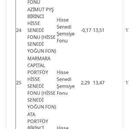
FONU
AZİMUT PYŞ
BİRİNCİ
Hisse
HİSSE
Senedi
24
SENEDİ
-0,17
13,51
1
Şemsiye
FONU (HİSSE
Fonu
SENEDİ
YOĞUN FON)
MARMARA
CAPITAL
PORTFÖY
Hisse
HİSSE
Senedi
25
2,29
13,47
1
SENEDİ
Şemsiye
FONU (HİSSE
Fonu
SENEDİ
YOĞUN FON)
ATA
PORTFÖY
BİRİNCİ
Hisse