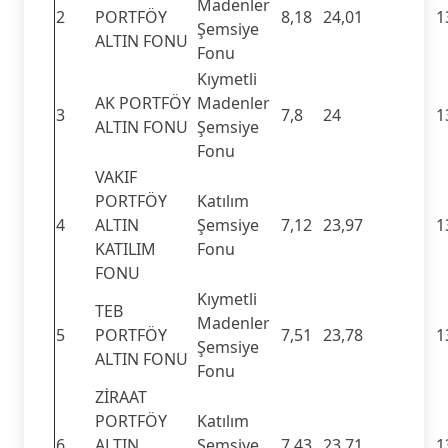
Madenler
2
PORTFÖY
8,18
24,01
1
Şemsiye
ALTIN FONU
Fonu
Kıymetli
AK PORTFÖY
Madenler
3
7,8
24
1
ALTIN FONU
Şemsiye
Fonu
VAKIF
PORTFÖY
Katılım
4
ALTIN
Şemsiye
7,12
23,97
1
KATILIM
Fonu
FONU
Kıymetli
TEB
Madenler
5
PORTFÖY
7,51
23,78
1
Şemsiye
ALTIN FONU
Fonu
ZİRAAT
PORTFÖY
Katılım
6
ALTIN
Şemsiye
7,43
23,71
1