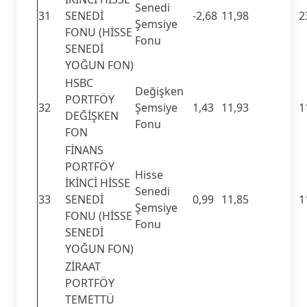
Senedi
31
SENEDİ
-2,68
11,98
2
Şemsiye
FONU (HİSSE
Fonu
SENEDİ
YOĞUN FON)
HSBC
Değişken
PORTFÖY
32
Şemsiye
1,43
11,93
1
DEĞİŞKEN
Fonu
FON
FİNANS
PORTFÖY
Hisse
İKİNCİ HİSSE
Senedi
33
SENEDİ
0,99
11,85
1
Şemsiye
FONU (HİSSE
Fonu
SENEDİ
YOĞUN FON)
ZİRAAT
PORTFÖY
TEMETTÜ