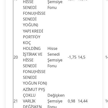
HİSSE
Şemsiye
SENEDİ
Fonu
FONU(HİSSE
SENEDİ
YOĞUN)
YAPI KREDİ
PORTFÖY
KOÇ
HOLDİNG
Hisse
İŞTİRAK VE
Senedi
20
-1,75
14,5
1
HİSSE
Şemsiye
SENEDİ
Fonu
FONU(HİSSE
SENEDİ
YOĞUN FON)
AZİMUT PYŞ
ÇOKLU
Değişken
21
VARLIK
Şemsiye
0,98
14,44
1
DEĞİŞKEN
Fonu