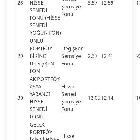
28
HİSSE
3,57
12,59
1
Şemsiye
SENEDİ
Fonu
FONU (HİSSE
SENEDİ
YOĞUN FON)
ÜNLÜ
PORTFÖY
Değişken
29
BİRİNCİ
Şemsiye
2,37
12,41
2
DEĞİŞKEN
Fonu
FON
AK PORTFÖY
ASYA
Hisse
YABANCI
Senedi
30
12,05
12,14
1
HİSSE
Şemsiye
SENEDİ
Fonu
FONU
GEDİK
PORTFÖY
Hisse
İKİNCİ HİSSE