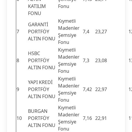
KATILIM
Fonu
FONU
Kıymetli
GARANTİ
Madenler
7
PORTFÖY
7,4
23,27
1
Şemsiye
ALTIN FONU
Fonu
Kıymetli
HSBC
Madenler
8
PORTFÖY
7,3
23,08
1
Şemsiye
ALTIN FONU
Fonu
Kıymetli
YAPI KREDİ
Madenler
9
PORTFÖY
7,42
22,97
1
Şemsiye
ALTIN FONU
Fonu
Kıymetli
BURGAN
Madenler
10
PORTFÖY
7,16
22,91
1
Şemsiye
ALTIN FONU
Fonu