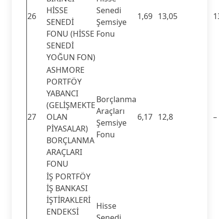
HİSSE
Senedi
26
1,69
13,05
1
SENEDİ
Şemsiye
FONU (HİSSE
Fonu
SENEDİ
YOĞUN FON)
ASHMORE
PORTFÖY
YABANCI
Borçlanma
(GELİŞMEKTE
Araçları
27
OLAN
6,17
12,8
–
Şemsiye
PİYASALAR)
Fonu
BORÇLANMA
ARAÇLARI
FONU
İŞ PORTFÖY
İŞ BANKASI
İŞTİRAKLERİ
Hisse
ENDEKSİ
Senedi