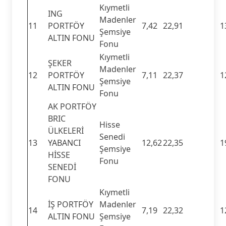
Kıymetli
ING
Madenler
11
PORTFÖY
7,42
22,91
1
Şemsiye
ALTIN FONU
Fonu
Kıymetli
ŞEKER
Madenler
12
PORTFÖY
7,11
22,37
1
Şemsiye
ALTIN FONU
Fonu
AK PORTFÖY
BRIC
Hisse
ÜLKELERİ
Senedi
13
YABANCI
12,62
22,35
1
Şemsiye
HİSSE
Fonu
SENEDİ
FONU
Kıymetli
İŞ PORTFÖY
Madenler
14
7,19
22,32
1
ALTIN FONU
Şemsiye