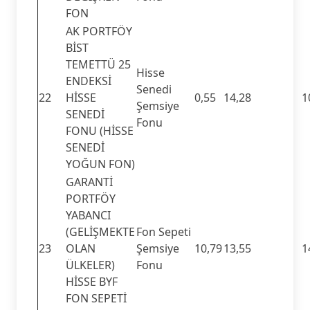
FON
AK PORTFÖY
BİST
TEMETTÜ 25
Hisse
ENDEKSİ
Senedi
22
HİSSE
0,55
14,28
1
Şemsiye
SENEDİ
Fonu
FONU (HİSSE
SENEDİ
YOĞUN FON)
GARANTİ
PORTFÖY
YABANCI
(GELİŞMEKTE
Fon Sepeti
23
OLAN
Şemsiye
10,79
13,55
1
ÜLKELER)
Fonu
HİSSE BYF
FON SEPETİ