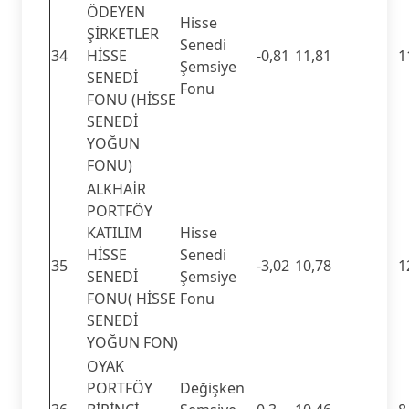
ÖDEYEN
Hisse
ŞİRKETLER
Senedi
34
HİSSE
-0,81
11,81
1
Şemsiye
SENEDİ
Fonu
FONU (HİSSE
SENEDİ
YOĞUN
FONU)
ALKHAİR
PORTFÖY
KATILIM
Hisse
HİSSE
Senedi
35
-3,02
10,78
1
SENEDİ
Şemsiye
FONU( HİSSE
Fonu
SENEDİ
YOĞUN FON)
OYAK
PORTFÖY
Değişken