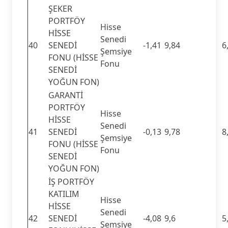
ŞEKER
PORTFÖY
Hisse
HİSSE
Senedi
40
SENEDİ
-1,41
9,84
6
Şemsiye
FONU (HİSSE
Fonu
SENEDİ
YOĞUN FON)
GARANTİ
PORTFÖY
Hisse
HİSSE
Senedi
41
SENEDİ
-0,13
9,78
8
Şemsiye
FONU (HİSSE
Fonu
SENEDİ
YOĞUN FON)
İŞ PORTFÖY
KATILIM
Hisse
HİSSE
Senedi
42
SENEDİ
-4,08
9,6
5
Şemsiye