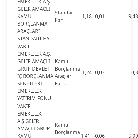
EMEKLİLİK A.Ş.
GELİR AMAÇLI
Standart
KAMU
-1,18
-0,01
9,43
Fon
BORÇLANMA
ARAÇLARI
STANDART E.Y.F
VAKIF
EMEKLİLİK A.Ş.
GELİR AMAÇLI
Kamu
GRUP DEVLET
Borçlanma
-1,24
-0,03
10,
İÇ BORÇLANMA
Araçları
SENETLERİ
Fonu
EMEKLİLİK
YATIRIM FONU
VAKIF
EMEKLİLİK
A.Ş.GELİR
Kamu
AMAÇLI GRUP
Borçlanma
KAMU
1,41
-0,06
5,99