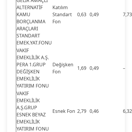
GELİR AMAÇLI
ALTERNATİF
Katılım
KAMU
Standart
0,63
0,49
7,73
BORÇLANMA
Fon
ARAÇLARI
STANDART
EMEK.YAT.FONU
VAKIF
EMEKLİLİK A.Ş.
PERA 1.GRUP
Değişken
1,69
0,49
–
DEĞİŞKEN
Fon
EMEKLİLİK
YATIRIM FONU
VAKIF
EMEKLİLİK
A.Ş.GRUP
Esnek Fon
2,79
0,46
6,32
ESNEK BEYAZ
EMEKLİLİK
YATIRIM FONU