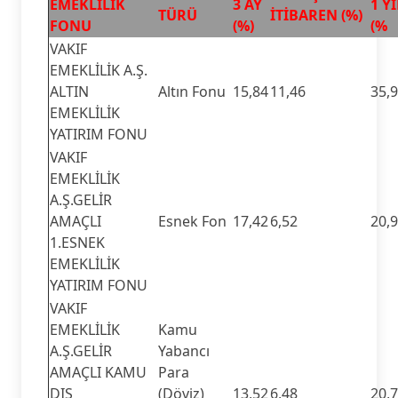
EMEKLİLİK
3 AY
1 YI
TÜRÜ
İTİBAREN (%)
FONU
(%)
(%
VAKIF
EMEKLİLİK A.Ş.
ALTIN
Altın Fonu
15,84
11,46
35,
EMEKLİLİK
YATIRIM FONU
VAKIF
EMEKLİLİK
A.Ş.GELİR
AMAÇLI
Esnek Fon
17,42
6,52
20,
1.ESNEK
EMEKLİLİK
YATIRIM FONU
VAKIF
EMEKLİLİK
Kamu
A.Ş.GELİR
Yabancı
AMAÇLI KAMU
Para
DIŞ
(Döviz)
13,52
6,48
20,