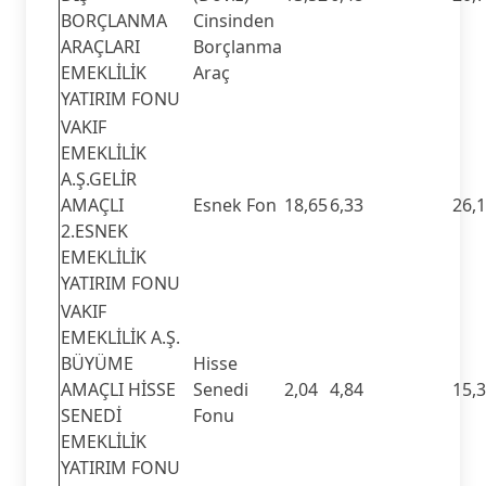
BORÇLANMA
Cinsinden
ARAÇLARI
Borçlanma
EMEKLİLİK
Araç
YATIRIM FONU
VAKIF
EMEKLİLİK
A.Ş.GELİR
AMAÇLI
Esnek Fon
18,65
6,33
26,
2.ESNEK
EMEKLİLİK
YATIRIM FONU
VAKIF
EMEKLİLİK A.Ş.
BÜYÜME
Hisse
AMAÇLI HİSSE
Senedi
2,04
4,84
15,
SENEDİ
Fonu
EMEKLİLİK
YATIRIM FONU