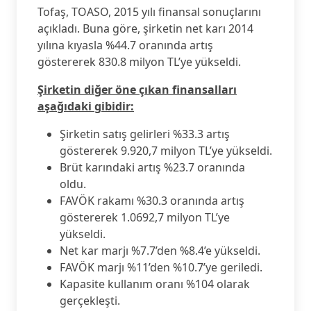
Tofaş, TOASO, 2015 yılı finansal sonuçlarını
açıkladı. Buna göre, şirketin net karı 2014
yılına kıyasla %44.7 oranında artış
göstererek 830.8 milyon TL’ye yükseldi.
Şirketin diğer öne çıkan finansalları
aşağıdaki gibidir:
Şirketin satış gelirleri %33.3 artış
göstererek 9.920,7 milyon TL’ye yükseldi.
Brüt karındaki artış %23.7 oranında
oldu.
FAVÖK rakamı %30.3 oranında artış
göstererek 1.0692,7 milyon TL’ye
yükseldi.
Net kar marjı %7.7’den %8.4’e yükseldi.
FAVÖK marjı %11’den %10.7’ye geriledi.
Kapasite kullanım oranı %104 olarak
gerçekleşti.