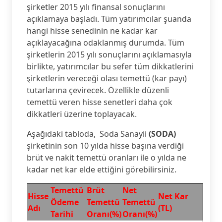
şirketler 2015 yılı finansal sonuçlarını
açıklamaya başladı. Tüm yatırımcılar şuanda
hangi hisse senedinin ne kadar kar
açıklayacağına odaklanmış durumda. Tüm
şirketlerin 2015 yılı sonuçlarını açıklamasıyla
birlikte, yatırımcılar bu sefer tüm dikkatlerini
şirketlerin vereceği olası temettü (kar payı)
tutarlarına çevirecek. Özellikle düzenli
temettü veren hisse senetleri daha çok
dikkatleri üzerine toplayacak.
Aşağıdaki tabloda, Soda Sanayii
(SODA)
şirketinin son 10 yılda hisse başına verdiği
brüt ve nakit temettü oranları ile o yılda ne
kadar net kar elde ettiğini görebilirsiniz.
Temettü
Brüt
Net
Hisse
Net Kar
Ödeme
Temettü
Temettü
Adı
(TL)
Tarihi
Oranı(%)
Oranı(%)