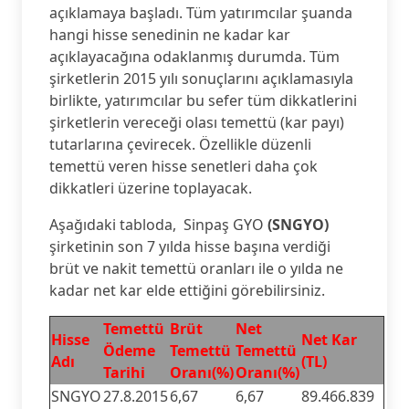
açıklamaya başladı. Tüm yatırımcılar şuanda
hangi hisse senedinin ne kadar kar
açıklayacağına odaklanmış durumda. Tüm
şirketlerin 2015 yılı sonuçlarını açıklamasıyla
birlikte, yatırımcılar bu sefer tüm dikkatlerini
şirketlerin vereceği olası temettü (kar payı)
tutarlarına çevirecek. Özellikle düzenli
temettü veren hisse senetleri daha çok
dikkatleri üzerine toplayacak.
Aşağıdaki tabloda, Sinpaş GYO
(SNGYO)
şirketinin son 7 yılda hisse başına verdiği
brüt ve nakit temettü oranları ile o yılda ne
kadar net kar elde ettiğini görebilirsiniz.
Temettü
Brüt
Net
Hisse
Net Kar
Ödeme
Temettü
Temettü
Adı
(TL)
Tarihi
Oranı(%)
Oranı(%)
SNGYO
27.8.2015
6,67
6,67
89.466.839