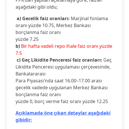
aşağıdaki gibi oldu;
a)
Gecelik faiz oranları:
Marjinal fonlama
oranı yüzde 10.75, Merkez Bankası
borçlanma faiz oranı
yüzde 7.25
b)
Bir hafta vadeli repo ihale faiz oranı yüzde
7.5
c)
Geç Likidite Penceresi faiz oranları:
Geç
Likidite Penceresi uygulaması çerçevesinde,
Bankalararası
Para Piyasası’nda saat 16.00–17.00 arası
gecelik vadede uygulanan Merkez Bankası
borçlanma faiz oranı
yüzde 0, borç verme faiz oranı yüzde 12.25
Açıklamada öne çıkan detaylar aşağıdaki
gibidir: