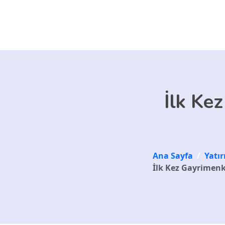
Skip to main content
İlk Ke
Ana Sayfa
/
Yatı
İlk Kez Gayrimenku