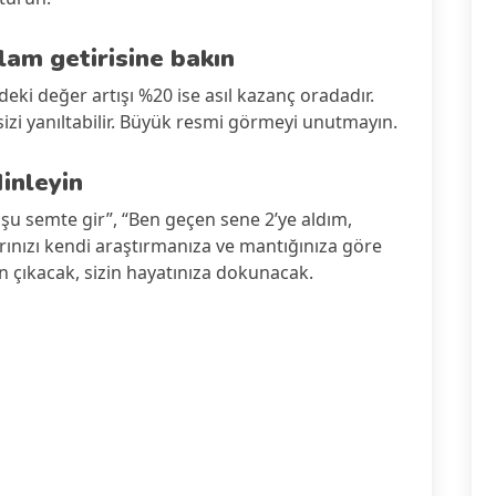
plam getirisine bakın
gedeki değer artışı %20 ise asıl kazanç oradadır.
izi yanıltabilir. Büyük resmi görmeyi unutmayın.
dinleyin
, şu semte gir”, “Ben geçen sene 2’ye aldım,
rınızı kendi araştırmanıza ve mantığınıza göre
n çıkacak, sizin hayatınıza dokunacak.