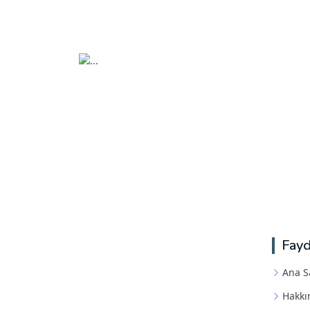
Fayd
Ana S
Hakkı