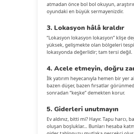
atmadan önce bol bol okuyun, araştırın,
oyundaki en büyük sermayenizdir.
3. Lokasyon hâlâ kraldır
“Lokasyon lokasyon lokasyon” klişe değil
yüksek, gelişmekte olan bölgeleri tespit
lokasyonda değerlidir; tam tersi değil.
4. Acele etmeyin, doğru za
İlk yatırım heyecanıyla hemen bir yer al
bazen düşer, bazen fırsatlar görünmeden
sonradan “keşke” demekten korur.
5. Giderleri unutmayın
Ev aldınız, bitti mi? Hayır. Tapu harcı, 
oluşan boşluklar… Bunları hesaba katmay
gider tablonuzu mutlaka gerçekçi oluş