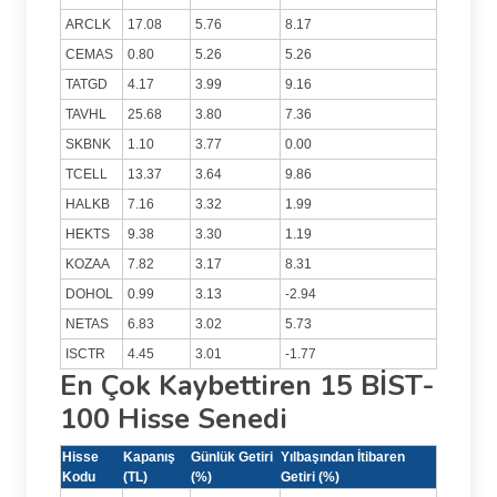
ARCLK
17.08
5.76
8.17
CEMAS
0.80
5.26
5.26
TATGD
4.17
3.99
9.16
TAVHL
25.68
3.80
7.36
SKBNK
1.10
3.77
0.00
TCELL
13.37
3.64
9.86
HALKB
7.16
3.32
1.99
HEKTS
9.38
3.30
1.19
KOZAA
7.82
3.17
8.31
DOHOL
0.99
3.13
-2.94
NETAS
6.83
3.02
5.73
ISCTR
4.45
3.01
-1.77
En Çok Kaybettiren 15 BİST-
100 Hisse Senedi
Hisse
Kapanış
Günlük Getiri
Yılbaşından İtibaren
Kodu
(TL)
(%)
Getiri (%)