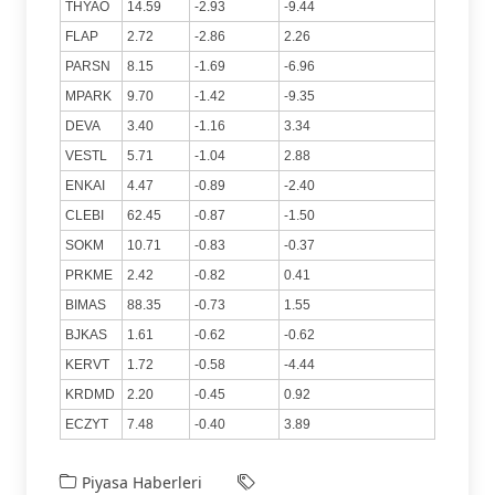
THYAO
14.59
-2.93
-9.44
FLAP
2.72
-2.86
2.26
PARSN
8.15
-1.69
-6.96
MPARK
9.70
-1.42
-9.35
DEVA
3.40
-1.16
3.34
VESTL
5.71
-1.04
2.88
ENKAI
4.47
-0.89
-2.40
CLEBI
62.45
-0.87
-1.50
SOKM
10.71
-0.83
-0.37
PRKME
2.42
-0.82
0.41
BIMAS
88.35
-0.73
1.55
BJKAS
1.61
-0.62
-0.62
KERVT
1.72
-0.58
-4.44
KRDMD
2.20
-0.45
0.92
ECZYT
7.48
-0.40
3.89
Piyasa Haberleri