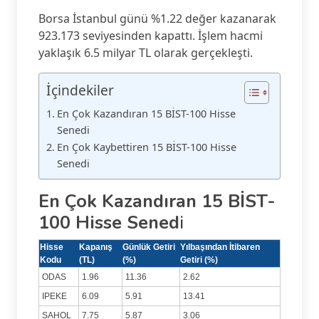
Borsa İstanbul günü %1.22 değer kazanarak
923.173 seviyesinden kapattı. İşlem hacmi
yaklaşık 6.5 milyar TL olarak gerçekleşti.
İçindekiler
En Çok Kazandıran 15 BİST-100 Hisse
Senedi
En Çok Kaybettiren 15 BİST-100 Hisse
Senedi
En Çok Kazandıran 15 BİST-
100 Hisse Sened
i
Hisse
Kapanış
Günlük Getiri
Yılbaşından İtibaren
Kodu
(TL)
(%)
Getiri (%)
ODAS
1.96
11.36
2.62
IPEKE
6.09
5.91
13.41
SAHOL
7.75
5.87
3.06