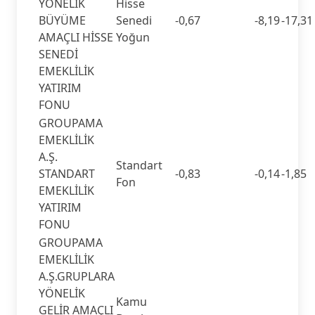
YÖNELİK
Hisse
BÜYÜME
Senedi
-0,67
-8,19
-17,31
AMAÇLI HİSSE
Yoğun
SENEDİ
EMEKLİLİK
YATIRIM
FONU
GROUPAMA
EMEKLİLİK
A.Ş.
Standart
STANDART
-0,83
-0,14
-1,85
Fon
EMEKLİLİK
YATIRIM
FONU
GROUPAMA
EMEKLİLİK
A.Ş.GRUPLARA
YÖNELİK
Kamu
GELİR AMAÇLI