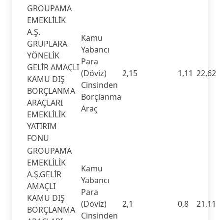
GROUPAMA
EMEKLİLİK
A.Ş.
Kamu
GRUPLARA
Yabancı
YÖNELİK
Para
GELİR AMAÇLI
(Döviz)
2,15
1,11
22,62
KAMU DIŞ
Cinsinden
BORÇLANMA
Borçlanma
ARAÇLARI
Araç
EMEKLİLİK
YATIRIM
FONU
GROUPAMA
EMEKLİLİK
Kamu
A.Ş.GELİR
Yabancı
AMAÇLI
Para
KAMU DIŞ
(Döviz)
2,1
0,8
21,11
BORÇLANMA
Cinsinden