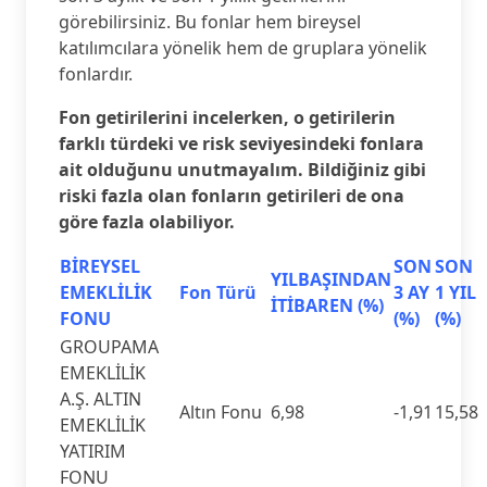
görebilirsiniz. Bu fonlar hem bireysel
katılımcılara yönelik hem de gruplara yönelik
fonlardır.
Fon getirilerini incelerken, o getirilerin
farklı türdeki ve risk seviyesindeki fonlara
ait olduğunu unutmayalım. Bildiğiniz gibi
riski fazla olan fonların getirileri de ona
göre fazla olabiliyor.
BİREYSEL
SON
SON
YILBAŞINDAN
EMEKLİLİK
Fon Türü
3 AY
1 YIL
İTİBAREN (%)
FONU
(%)
(%)
GROUPAMA
EMEKLİLİK
A.Ş. ALTIN
Altın Fonu
6,98
-1,91
15,58
EMEKLİLİK
YATIRIM
FONU