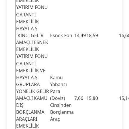
EMEKLİLİK
YATIRIM FONU
GARANTİ
EMEKLİLİK
HAYAT A.Ş.
İKİNCİ GELİR
Esnek Fon
14,49
18,59
16,6
AMAÇLI ESNEK
EMEKLİLİK
YATIRIM FONU
GARANTİ
EMEKLİLİK VE
HAYAT A.Ş.
Kamu
GRUPLARA
Yabancı
YÖNELİK GELİR
Para
AMAÇLI KAMU
(Döviz)
7,66
15,80
15,1
DIŞ
Cinsinden
BORÇLANMA
Borçlanma
ARAÇLARI
Araç
EMEKLİLİK