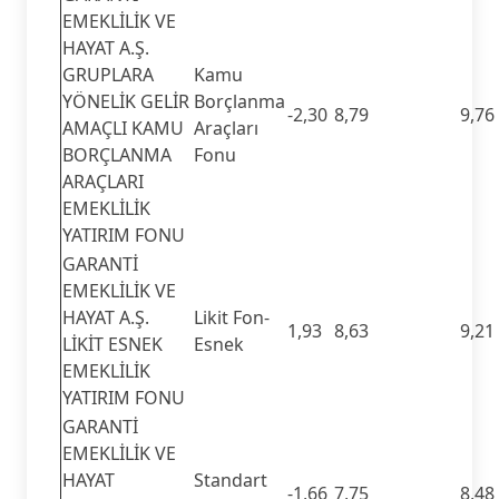
EMEKLİLİK VE
HAYAT A.Ş.
GRUPLARA
Kamu
YÖNELİK GELİR
Borçlanma
-2,30
8,79
9,76
AMAÇLI KAMU
Araçları
BORÇLANMA
Fonu
ARAÇLARI
EMEKLİLİK
YATIRIM FONU
GARANTİ
EMEKLİLİK VE
HAYAT A.Ş.
Likit Fon-
1,93
8,63
9,21
LİKİT ESNEK
Esnek
EMEKLİLİK
YATIRIM FONU
GARANTİ
EMEKLİLİK VE
HAYAT
Standart
-1,66
7,75
8,48