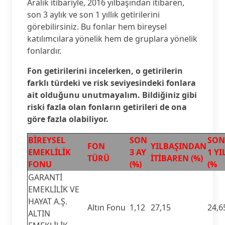
Aralık itibariyle, 2016 yılbaşından itibaren,
son 3 aylık ve son 1 yıllık getirilerini
görebilirsiniz. Bu fonlar hem bireysel
katılımcılara yönelik hem de gruplara yönelik
fonlardır.
Fon getirilerini incelerken, o getirilerin
farklı türdeki ve risk seviyesindeki fonlara
ait olduğunu unutmayalım. Bildiğiniz gibi
riski fazla olan fonların getirileri de ona
göre fazla olabiliyor.
BİREYSEL
SON
SON
FON
YILBAŞINDAN
EMEKLİLİK
3 AY
1 YI
TÜRÜ
İTİBAREN (%)
FONU
(%)
(%
GARANTİ
EMEKLİLİK VE
HAYAT A.Ş.
Altın Fonu
1,12
27,15
24,6
ALTIN