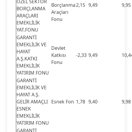
ÖZEL SEKTÖR
Borçlanma
2,15
9,49
9,95
BORÇLANMA
Araçları
ARAÇLARI
Fonu
EMEKLİLİK
YAT.FONU
GARANTİ
EMEKLİLİK VE
Devlet
HAYAT
Katkısı
-2,33
9,49
10,4
A.Ş.KATKI
Fonu
EMEKLİLİK
YATIRIM FONU
GARANTİ
EMEKLİLİK VE
HAYAT A.Ş.
GELİR AMAÇLI
Esnek Fon
1,78
9,40
9,98
ESNEK
EMEKLİLİK
YATIRIM FONU
GARANTİ