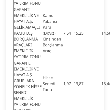
YATIRIM FONU
GARANTİ
EMEKLİLİK VE
Kamu
HAYAT A.Ş.
Yabancı
GELİR AMAÇLI
Para
KAMU DIŞ
(Döviz)
7,54
15,25
14,5
BORÇLANMA
Cinsinden
ARAÇLARI
Borçlanma
EMEKLİLİK
Araç
YATIRIM FONU
GARANTİ
EMEKLİLİK VE
HAYAT A.Ş.
Hisse
GRUPLARA
Senedi
1,97
13,87
13,4
YÖNELİK HİSSE
Fonu
SENEDİ
EMEKLİLİK
YATIRIM FONU