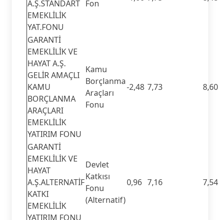
A.Ş.STANDART
Fon
EMEKLİLİK
YAT.FONU
GARANTİ
EMEKLİLİK VE
HAYAT A.Ş.
Kamu
GELİR AMAÇLI
Borçlanma
KAMU
-2,48
7,73
8,60
Araçları
BORÇLANMA
Fonu
ARAÇLARI
EMEKLİLİK
YATIRIM FONU
GARANTİ
EMEKLİLİK VE
Devlet
HAYAT
Katkısı
A.Ş.ALTERNATİF
0,96
7,16
7,54
Fonu
KATKI
(Alternatif)
EMEKLİLİK
YATIRIM FONU